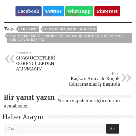
Facebook
Twitter
WhatsApp
Pinterest
Tags
AK PARTİ
CUMHURBAŞKANI ERDOĞAN
KARDEŞLERİMİZİ TERÖRİST ALÇAKLARIN ELİNDEN KURTARMAK
İÇİN ÇOK UĞRAŞTIK
Previous
SINAV ÜCRETLERİ
ÖĞRENCİLERDEN
ALINMASIN
Next
Başkan Amca ile Küçük
Kahramanlar İş Başında
Bir yanıt yazın
Yorum yapabilmek için
oturum
açmalısınız
.
Haber Arayın