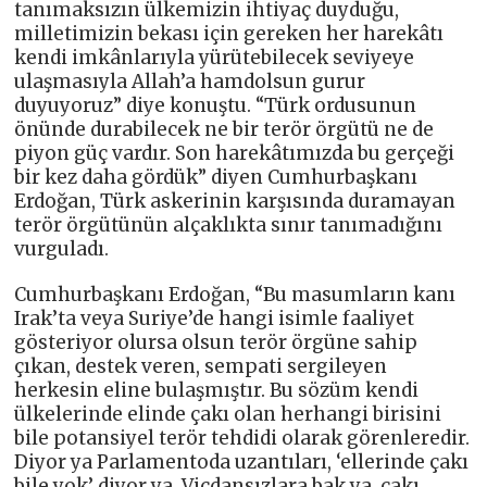
tanımaksızın ülkemizin ihtiyaç duyduğu,
milletimizin bekası için gereken her harekâtı
kendi imkânlarıyla yürütebilecek seviyeye
ulaşmasıyla Allah’a hamdolsun gurur
duyuyoruz” diye konuştu. “Türk ordusunun
önünde durabilecek ne bir terör örgütü ne de
piyon güç vardır. Son harekâtımızda bu gerçeği
bir kez daha gördük” diyen Cumhurbaşkanı
Erdoğan, Türk askerinin karşısında duramayan
terör örgütünün alçaklıkta sınır tanımadığını
vurguladı.
Cumhurbaşkanı Erdoğan, “Bu masumların kanı
Irak’ta veya Suriye’de hangi isimle faaliyet
gösteriyor olursa olsun terör örgüne sahip
çıkan, destek veren, sempati sergileyen
herkesin eline bulaşmıştır. Bu sözüm kendi
ülkelerinde elinde çakı olan herhangi birisini
bile potansiyel terör tehdidi olarak görenleredir.
Diyor ya Parlamentoda uzantıları, ‘ellerinde çakı
bile yok’ diyor ya. Vicdansızlara bak ya, çakı