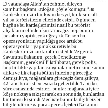
13 vatandaşa Allah’tan rahmet dileyen
Cumhurbaşkanı Erdoğan, şöyle konuştu: “Bu
kardeşlerimizin bir kısmı beş yıl, bir kısmı altı
yıl bu teröristlerin ellerinde esirdi. O günden
bugüne bu kardeşlerimizi nasıl bu terörist
alçakların elinden kurtaracağız, hep bunun
hesabını yaptık, çok uğraştık. En son bu
operasyonların yapıldığı gece artık bu
operasyonları yapmak suretiyle bu
kardeşlerimizi kurtaralım istedik. Ve gerek
Savunma Bakanım, gerek Genelkurmay
Başkanım, gerek Millî İstihbarat, gerek polis,
hep birlikte yapılan çalışmalar neticesinde adım
atıldı ve ilk etapta bütün inlerine gireceğiz
demiştik ya, mağaralara gireceğiz demiştik ya,
42 tane terörist bu esnada gebertildi. Tabii bu
süre esnasında esirleri, bunlar mağarada iyice
köşe noktaya sıkıştırarak en sonunda, bunlardan
bir tanesi ki şimdi Mecliste bununla ilgili biz bir
bilgilendirme yaparak gerek İçişleri Bakanım