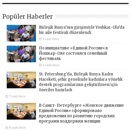
Popüler Haberler
Birleşik Rusya’nın girişimiyle Yoshkar-Ola’da
bir aile festivali düzenlendi
2 saat önce
По инициативе «Единой России» в
Йошкар-Оле состоялся семейный
фестиваль
4 saat önce
St. Petersburg’da, Birleşik Rusya Kadın
Hareketi, şehir genelinde kadınlara yönelik
destek programlarının geliştirilmesi için
öneriler hazırladı
7 saat önce
В Санкт-Петербурге «Женское движение
Единой России» сформировало
предложения по развитию городских
программ поддержки женщин
8 saat önce