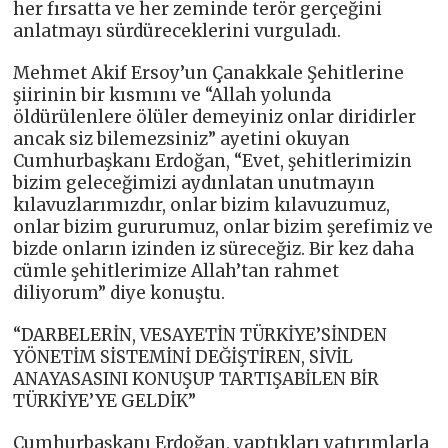
her fırsatta ve her zeminde terör gerçeğini
anlatmayı sürdüreceklerini vurguladı.
Mehmet Akif Ersoy’un Çanakkale Şehitlerine
şiirinin bir kısmını ve “Allah yolunda
öldürülenlere ölüler demeyiniz onlar diridirler
ancak siz bilemezsiniz” ayetini okuyan
Cumhurbaşkanı Erdoğan, “Evet, şehitlerimizin
bizim geleceğimizi aydınlatan unutmayın
kılavuzlarımızdır, onlar bizim kılavuzumuz,
onlar bizim gururumuz, onlar bizim şerefimiz ve
bizde onların izinden iz süreceğiz. Bir kez daha
cümle şehitlerimize Allah’tan rahmet
diliyorum” diye konuştu.
“DARBELERİN, VESAYETİN TÜRKİYE’SİNDEN
YÖNETİM SİSTEMİNİ DEĞİŞTİREN, SİVİL
ANAYASASINI KONUŞUP TARTIŞABİLEN BİR
TÜRKİYE’YE GELDİK”
Cumhurbaşkanı Erdoğan, yaptıkları yatırımlarla