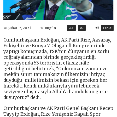
🔊
📅 Şubat 15, 2021
📂 Bugün
A+
A-
Dinle
Cumhurbaşkanı Erdoğan, AK Parti Rize, Aksaray,
Eskişehir ve Konya 7. Olağan İl Kongrelerinde
yaptığı konuşmada, TSK’nın dünyanın en zorlu
coğrafyalarından birinde gerçekleştirdiği
operasyonda 53 teröristin etkisiz hâle
getirildiğini belirterek, “Ordumuzun zaman ve
mekân sınırı tanımaksızın ülkemizin ihtiyaç
duyduğu, milletimizin bekası için gereken her
harekâtı kendi imkânlarıyla yürütebilecek
seviyeye ulaşmasıyla Allah’a hamdolsun gurur
duyuyoruz” dedi.
Cumhurbaşkanı ve AK Parti Genel Başkanı Recep
Tayyip Erdoğan, Rize Yenişehir Kapalı Spor