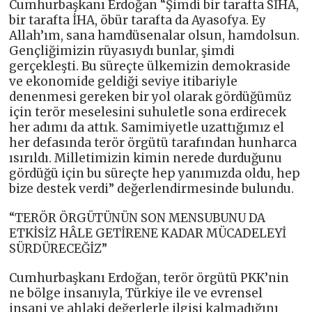
Cumhurbaşkanı Erdoğan “Şimdi bir tarafta SİHA,
bir tarafta İHA, öbür tarafta da Ayasofya. Ey
Allah’ım, sana hamdüsenalar olsun, hamdolsun.
Gençliğimizin rüyasıydı bunlar, şimdi
gerçekleşti. Bu süreçte ülkemizin demokraside
ve ekonomide geldiği seviye itibariyle
denenmesi gereken bir yol olarak gördüğümüz
için terör meselesini suhuletle sona erdirecek
her adımı da attık. Samimiyetle uzattığımız el
her defasında terör örgütü tarafından hunharca
ısırıldı. Milletimizin kimin nerede durduğunu
gördüğü için bu süreçte hep yanımızda oldu, hep
bize destek verdi” değerlendirmesinde bulundu.
“TERÖR ÖRGÜTÜNÜN SON MENSUBUNU DA
ETKİSİZ HÂLE GETİRENE KADAR MÜCADELEYİ
SÜRDÜRECEĞİZ”
Cumhurbaşkanı Erdoğan, terör örgütü PKK’nin
ne bölge insanıyla, Türkiye ile ve evrensel
insani ve ahlaki değerlerle ilgisi kalmadığını