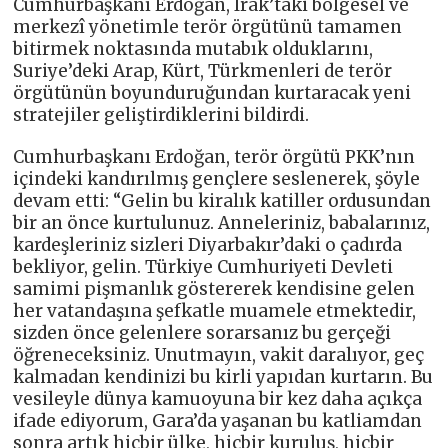
Cumhurbaşkanı Erdoğan, Irak’taki bölgesel ve
merkezî yönetimle terör örgütünü tamamen
bitirmek noktasında mutabık olduklarını,
Suriye’deki Arap, Kürt, Türkmenleri de terör
örgütünün boyunduruğundan kurtaracak yeni
stratejiler geliştirdiklerini bildirdi.
Cumhurbaşkanı Erdoğan, terör örgütü PKK’nın
içindeki kandırılmış gençlere seslenerek, şöyle
devam etti: “Gelin bu kiralık katiller ordusundan
bir an önce kurtulunuz. Anneleriniz, babalarınız,
kardeşleriniz sizleri Diyarbakır’daki o çadırda
bekliyor, gelin. Türkiye Cumhuriyeti Devleti
samimi pişmanlık göstererek kendisine gelen
her vatandaşına şefkatle muamele etmektedir,
sizden önce gelenlere sorarsanız bu gerçeği
öğreneceksiniz. Unutmayın, vakit daralıyor, geç
kalmadan kendinizi bu kirli yapıdan kurtarın. Bu
vesileyle dünya kamuoyuna bir kez daha açıkça
ifade ediyorum, Gara’da yaşanan bu katliamdan
sonra artık hiçbir ülke, hiçbir kuruluş, hiçbir