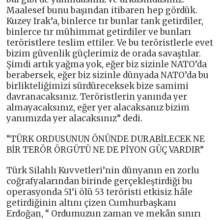
Maalesef bunu başından itibaren hep gördük.
Kuzey Irak’a, binlerce tır bunlar tank getirdiler,
binlerce tır mühimmat getirdiler ve bunları
teröristlere teslim ettiler. Ve bu teröristlerle evet
bizim güvenlik güçlerimiz de orada savaştılar.
Şimdi artık yağma yok, eğer biz sizinle NATO’da
berabersek, eğer biz sizinle dünyada NATO’da bu
birlikteliğimizi sürdüreceksek bize samimi
davranacaksınız. Teröristlerin yanında yer
almayacaksınız, eğer yer alacaksanız bizim
yanımızda yer alacaksınız” dedi.
“TÜRK ORDUSUNUN ÖNÜNDE DURABİLECEK NE
BİR TERÖR ÖRGÜTÜ NE DE PİYON GÜÇ VARDIR”
Türk Silahlı Kuvvetleri’nin dünyanın en zorlu
coğrafyalarından birinde gerçekleştirdiği bu
operasyonda 51’i ölü 53 teröristi etkisiz hâle
getirdiğinin altını çizen Cumhurbaşkanı
Erdoğan, “ Ordumuzun zaman ve mekân sınırı