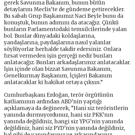
gerek Savunma Bakanım, bunun bütün
detaylarını Meclis’te de gündeme getirecekler.
Bu sabah Grup Başkanımız Naci Beyle bunu da
konuştuk, bunun adımını da atacağız. Çünkü
bunların Parlamentodaki temsilcilerinde yalan
bol. Bunlar dünyadaki koldaşlarına,
yandaşlarına, paydaşlarına nasıl yalanlar
söylüyorlar herhalde takdir edersiniz. Onlara
fırsat vermeden işin gerçeği nedir bunları
anlatacağız. Bunları arkadaşlarımız anlatacaklar.
İşin içinde olan bizzat Savunma Bakanım,
Genelkurmay Başkanım, İçişleri Bakanım
anlatacaklar ki hakikat ortaya çıksın.”
Cumhurbaşkanı Erdoğan, terör örgütünün
katliamının ardından ABD’nin yaptığı
açıklamaya da değinerek, “Hani siz teröristlerin
yanında durmuyordunuz, hani siz PKK’nın
yanında değildiniz, hangi siz YPG’nin yanında
değildiniz, hani siz PYD’nin yanında değildiniz,
bal gibi de yanındasınız ve arkasındasınız.