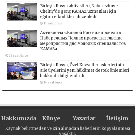
Birleşik Rusya aktivistleri, Naberezhnye
Chelny’de genç KAMAZ uzmanları için
eğitim etkinlikleri düzenledi
11 saat önce
Активисты «Единой России» провели в
Набережных Челнах просветительские
мероприятия для молодых специалистов
КАМАЗа
13 saat önce
Birleşik Rusya, Özel Kuvvetler askerlerinin
aile üyelerini yeni hükümet destek önlemleri
hakkında bilgilendirdi
14 saat önce
Hakkımızda
Künye
Yazarlar
İletişim
Kaynak belirtmeden ve izin almadan haberlerin kopyalanması
yasaktır.