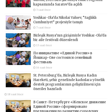
kapsamında Saratov’da açıldı
3 saat önce
Yoshkar-Ola’da Nikolai Valuev, “Sağlıklı
Cumhuriyet” projesiyle tanıştı
7 saat önce
Birleşik Rusya’nın girişimiyle Yoshkar-Ola’da
bir aile festivali düzenlendi
13 saat önce
По инициативе «Единой России» в
Йошкар-Оле состоялся семейный
фестиваль
16 saat önce
St. Petersburg’da, Birleşik Rusya Kadın
Hareketi, şehir genelinde kadınlara yönelik
destek programlarının geliştirilmesi için
öneriler hazırladı
18 saat önce
В Санкт-Петербурге «Женское движение
Единой России» сформировало
предложения по развитию городских