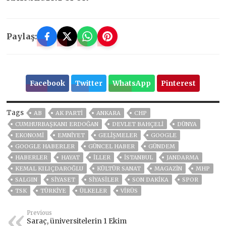
Paylaş:
Facebook
Twitter
WhatsApp
Pinterest
Tags
AB
AK PARTİ
ANKARA
CHP
CUMHURBAŞKANI ERDOĞAN
DEVLET BAHÇELİ
DÜNYA
EKONOMİ
EMNİYET
GELIŞMELER
GOOGLE
GOOGLE HABERLER
GÜNCEL HABER
GÜNDEM
HABERLER
HAYAT
İLLER
ISTANBUL
JANDARMA
KEMAL KILIÇDAROĞLU
KÜLTÜR SANAT
MAGAZİN
MHP
SALGIN
SİYASET
SİYASİLER
SON DAKIKA
SPOR
TSK
TÜRKİYE
ÜLKELER
VIRÜS
Previous
Saraç, üniversitelerin 1 Ekim