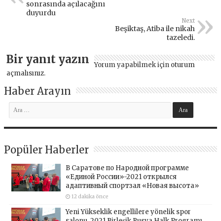
sonrasında açılacağını
duyurdu
Next
Beşiktaş, Atiba ile nikah
tazeledi.
Bir yanıt yazın
Yorum yapabilmek için
oturum
açmalısınız
.
Haber Arayın
Popüler Haberler
В Саратове по Народной программе
«Единой России»-2021 открылся
адаптивный спортзал «Новая высота»
12 dakika önce
Yeni Yükseklik engellilere yönelik spor
salonu, 2021 Birleşik Rusya Halk Programı