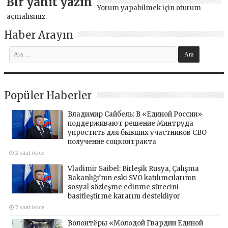
Bir yanıt yazın
Yorum yapabilmek için
oturum
açmalısınız
.
Haber Arayın
Popüler Haberler
Владимир Сайбель: В «Единой России»
поддерживают решение Минтруда
упростить для бывших участников СВО
получение соцконтракта
2 saat önce
Vladimir Saibel: Birleşik Rusya, Çalışma
Bakanlığı’nın eski SVO katılımcılarının
sosyal sözleşme edinme sürecini
basitleştirme kararını destekliyor
7 saat önce
Волонтёры «Молодой Гвардии Единой