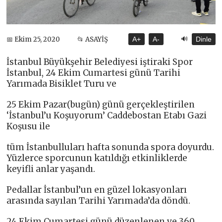
🔊
📅 Ekim 25, 2020
📂 ASAYİŞ
A+
A-
Dinle
İstanbul Büyükşehir Belediyesi iştiraki Spor
İstanbul, 24 Ekim Cumartesi günü Tarihi
Yarımada Bisiklet Turu ve
25 Ekim Pazar(bugün) günü gerçekleştirilen
‘İstanbul’u Koşuyorum’ Caddebostan Etabı Gazi
Koşusu ile
tüm İstanbulluları hafta sonunda spora doyurdu.
Yüzlerce sporcunun katıldığı etkinliklerde
keyifli anlar yaşandı.
Pedallar İstanbul’un en güzel lokasyonları
arasında sayılan Tarihi Yarımada’da döndü.
24 Ekim Cumartesi günü düzenlenen ve 360