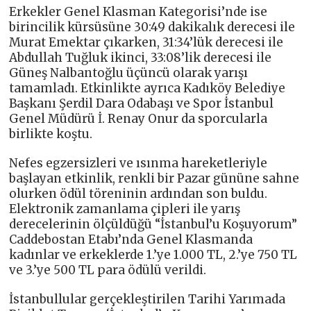
Erkekler Genel Klasman Kategorisi’nde ise
birincilik kürsüsüne 30:49 dakikalık derecesi ile
Murat Emektar çıkarken, 31:34’lük derecesi ile
Abdullah Tuğluk ikinci, 33:08’lik derecesi ile
Güneş Nalbantoğlu üçüncü olarak yarışı
tamamladı. Etkinlikte ayrıca Kadıköy Belediye
Başkanı Şerdil Dara Odabaşı ve Spor İstanbul
Genel Müdürü İ. Renay Onur da sporcularla
birlikte koştu.
Nefes egzersizleri ve ısınma hareketleriyle
başlayan etkinlik, renkli bir Pazar gününe sahne
olurken ödül töreninin ardından son buldu.
Elektronik zamanlama çipleri ile yarış
derecelerinin ölçüldüğü “İstanbul’u Koşuyorum”
Caddebostan Etabı’nda Genel Klasmanda
kadınlar ve erkeklerde 1.’ye 1.000 TL, 2.’ye 750 TL
ve 3.’ye 500 TL para ödülü verildi.
İstanbullular gerçekleştirilen Tarihi Yarımada