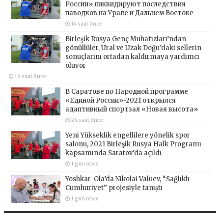
России» ликвидируют последствия
паводков на Урале и Дальнем Востоке
14 saat önce
Birleşik Rusya Genç Muhafızları’ndan
gönüllüler, Ural ve Uzak Doğu’daki sellerin
sonuçlarını ortadan kaldırmaya yardımcı
oluyor
16 saat önce
В Саратове по Народной программе
«Единой России»-2021 открылся
адаптивный спортзал «Новая высота»
24 saat önce
Yeni Yükseklik engellilere yönelik spor
salonu, 2021 Birleşik Rusya Halk Programı
kapsamında Saratov’da açıldı
1 gün önce
Yoshkar-Ola’da Nikolai Valuev, “Sağlıklı
Cumhuriyet” projesiyle tanıştı
1 gün önce