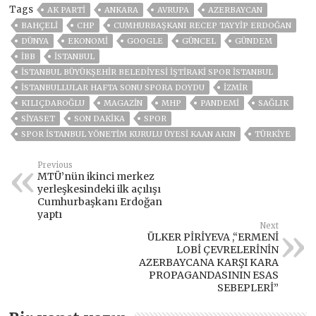
Tags
AK PARTİ
ANKARA
AVRUPA
AZERBAYCAN
BAHÇELİ
CHP
CUMHURBAŞKANI RECEP TAYYIP ERDOĞAN
DÜNYA
EKONOMİ
GOOGLE
GÜNCEL
GÜNDEM
İBB
ISTANBUL
İSTANBUL BÜYÜKŞEHIR BELEDIYESI IŞTIRAKI SPOR İSTANBUL
İSTANBULLULAR HAFTA SONU SPORA DOYDU
İZMIR
KILIÇDAROĞLU
MAGAZİN
MHP
PANDEMİ
SAĞLIK
SİYASET
SON DAKIKA
SPOR
SPOR İSTANBUL YÖNETIM KURULU ÜYESI KAAN AKIN
TÜRKİYE
Previous
MTÜ’nün ikinci merkez
yerleşkesindeki ilk açılışı
Cumhurbaşkanı Erdoğan
yaptı
Next
ÜLKER PİRİYEVA ,“ERMENİ
LOBİ ÇEVRELERİNİN
AZERBAYCANA KARŞI KARA
PROPAGANDASININ ESAS
SEBEPLERİ”