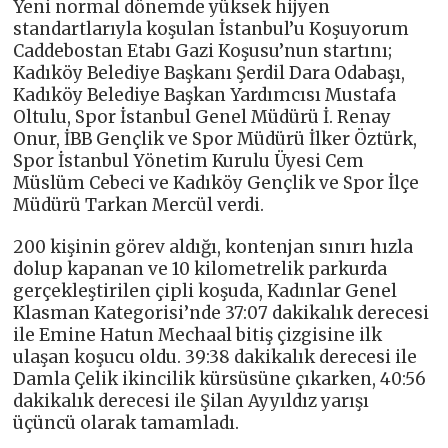
Yeni normal dönemde yüksek hijyen
standartlarıyla koşulan İstanbul’u Koşuyorum
Caddebostan Etabı Gazi Koşusu’nun startını;
Kadıköy Belediye Başkanı Şerdil Dara Odabaşı,
Kadıköy Belediye Başkan Yardımcısı Mustafa
Oltulu, Spor İstanbul Genel Müdürü İ. Renay
Onur, İBB Gençlik ve Spor Müdürü İlker Öztürk,
Spor İstanbul Yönetim Kurulu Üyesi Cem
Müslüm Cebeci ve Kadıköy Gençlik ve Spor İlçe
Müdürü Tarkan Mercül verdi.
200 kişinin görev aldığı, kontenjan sınırı hızla
dolup kapanan ve 10 kilometrelik parkurda
gerçekleştirilen çipli koşuda, Kadınlar Genel
Klasman Kategorisi’nde 37:07 dakikalık derecesi
ile Emine Hatun Mechaal bitiş çizgisine ilk
ulaşan koşucu oldu. 39:38 dakikalık derecesi ile
Damla Çelik ikincilik kürsüsüne çıkarken, 40:56
dakikalık derecesi ile Şilan Ayyıldız yarışı
üçüncü olarak tamamladı.