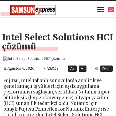
Intel Select Solutions HCI
çözümü
🔊
📅 Ağustos 4, 2020
📂 ASAYİŞ
A+
A-
Dinle
Fujitsu, Intel tabanlı sunucularda analitik ve
genel amaçlı iş yükleri için eşsiz uygulama
performansı sağlayan, sertifikalı Nutanix hiper-
bütünleşik (hyperconvergence) altyapı yazılımı
(HCI) sunan ilk tedarikçi oldu. Nutanix için
onaylı Fujitsu Primeflex for Nutanix Enterprise
Cloud için üretilen Intel Select Solutions HCI