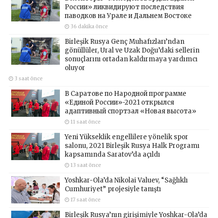
России» ликвидируют последствия
паводков на Урале и Дальнем Востоке
36 dakika önce
Birleşik Rusya Genç Muhafızları’ndan
gönüllüler, Ural ve Uzak Doğu’daki sellerin
sonuçlarını ortadan kaldırmaya yardımcı
oluyor
3 saat önce
В Саратове по Народной программе
«Единой России»-2021 открылся
адаптивный спортзал «Новая высота»
11 saat önce
Yeni Yükseklik engellilere yönelik spor
salonu, 2021 Birleşik Rusya Halk Programı
kapsamında Saratov’da açıldı
13 saat önce
Yoshkar-Ola’da Nikolai Valuev, “Sağlıklı
Cumhuriyet” projesiyle tanıştı
17 saat önce
Birleşik Rusya’nın girişimiyle Yoshkar-Ola’da