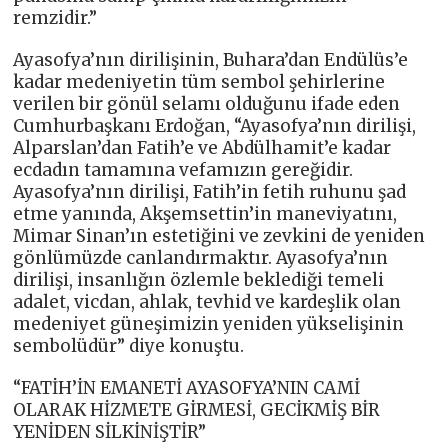
remzidir.”
Ayasofya’nın dirilişinin, Buhara’dan Endülüs’e
kadar medeniyetin tüm sembol şehirlerine
verilen bir gönül selamı olduğunu ifade eden
Cumhurbaşkanı Erdoğan, “Ayasofya’nın dirilişi,
Alparslan’dan Fatih’e ve Abdülhamit’e kadar
ecdadın tamamına vefamızın gereğidir.
Ayasofya’nın dirilişi, Fatih’in fetih ruhunu şad
etme yanında, Akşemsettin’in maneviyatını,
Mimar Sinan’ın estetiğini ve zevkini de yeniden
gönlümüzde canlandırmaktır. Ayasofya’nın
dirilişi, insanlığın özlemle beklediği temeli
adalet, vicdan, ahlak, tevhid ve kardeşlik olan
medeniyet güneşimizin yeniden yükselişinin
sembolüdür” diye konuştu.
“FATİH’İN EMANETİ AYASOFYA’NIN CAMİ
OLARAK HİZMETE GİRMESİ, GECİKMİŞ BİR
YENİDEN SİLKİNİŞTİR”