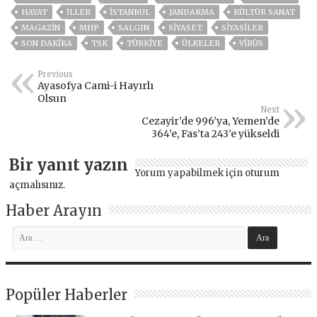
HAYAT
İLLER
ISTANBUL
JANDARMA
KÜLTÜR SANAT
MAGAZİN
MHP
SALGIN
SİYASET
SİYASİLER
SON DAKIKA
TSK
TÜRKİYE
ÜLKELER
VIRÜS
Previous
Ayasofya Cami-i Hayırlı
Olsun
Next
Cezayir’de 996’ya, Yemen’de
364’e, Fas’ta 243’e yükseldi
Bir yanıt yazın
Yorum yapabilmek için
oturum
açmalısınız
.
Haber Arayın
Popüler Haberler