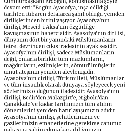
Cumhurbaşkanı Erdoğan, konuşmasına şöyle
devam etti: “Bugün Ayasofya, inşa edildiği
tarihten itibaren defalarca şahit olduğu yeniden
dirilişlerinden birini yaşıyor. Ayasofya’nın
dirilişi, Mescid-i Aksa’nın özgürlüğe
kavuşmasının habercisidir. Ayasofya’nın dirilişi,
dünyanın dört bir yanındaki Müslümanların
fetret devrinden çıkış iradesinin ayak sesidir.
Ayasofya’nın dirilişi, sadece Müslümanların
değil, onlarla birlikte tüm mazlumların,
mağdurların, ezilmişlerin, sömürülmüşlerin
umut ateşinin yeniden alevlenişidir.
Ayasofya’nın dirilişi, Türk milleti, Müslümanlar
ve tüm insanlık olarak dünyaya söyleyecek yeni
sözlerimiz olduğunun ifadesidir. Ayasofya’nın
dirilişi, Bedir’den Malazgirt’e, Niğbolu’dan
Çanakkale’ye kadar tarihimizin tüm atılım
dönemlerini yeniden hatırlayışımızın adıdır.
Ayasofya’nın dirilişi, şehitlerimizin ve
gazilerimizin emanetlerine gerekirse canımız
pahasına sahip çıkma kararlılığımızın