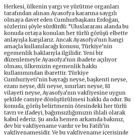
Herkesi, ülkenin yargı ve yürütme organları
tarafından alınan Ayasofya kararına saygılı
olmaya davet eden Cumhurbaşkanı Erdoğan,
sözlerini şöyle sürdürdü: “Uluslararası alanda bu
konuda ortaya konulan her türlü görüşü elbette
anlayışla karşılarız. Ancak Ayasofya’nın hangi
amaçla kullanılacağı konusu, Türkiye’nin
egemenlik haklarıyla ilgilidir. Yeni bir
düzenlemeyle Ayasofya’nın ibadete açılıyor
olması, ülkemizin egemenlik hakkı
kullanımından ibarettir. Türkiye
Cumhuriyeti’nin bayrağı neyse, başkenti neyse,
ezanı neyse, dili neyse, sınırları neyse, 81
vilayeti neyse, Ayasofya’nın vakfiyesine uygun
şekilde camiye dönüştürülmesi hakkı da odur. Bu
konuda, görüş belirtmenin ötesindeki her türlü
tavrı ve ifadeyi, bağımsızlığımızın ihlali olarak
kabul ederiz. Şu anda hemen arkamda bakınız,
dev bir vakfiyename vardır ve bu Fatih’in
vakfiyenamesidir. Ve bu vakfiyename içerisinde