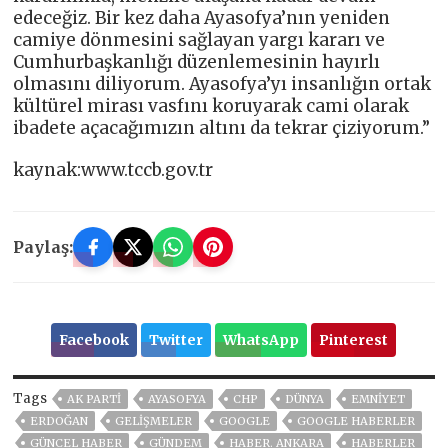
edeceğiz. Bir kez daha Ayasofya’nın yeniden
camiye dönmesini sağlayan yargı kararı ve
Cumhurbaşkanlığı düzenlemesinin hayırlı
olmasını diliyorum. Ayasofya’yı insanlığın ortak
kültürel mirası vasfını koruyarak cami olarak
ibadete açacağımızın altını da tekrar çiziyorum.”
kaynak:www.tccb.gov.tr
Paylaş:
Facebook
Twitter
WhatsApp
Pinterest
Tags
AK PARTİ
AYASOFYA
CHP
DÜNYA
EMNİYET
ERDOĞAN
GELIŞMELER
GOOGLE
GOOGLE HABERLER
GÜNCEL HABER
GÜNDEM
HABER. ANKARA
HABERLER