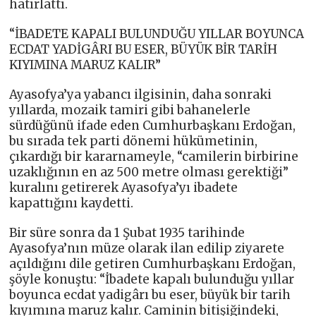
hatırlattı.
“İBADETE KAPALI BULUNDUĞU YILLAR BOYUNCA
ECDAT YADİGÂRI BU ESER, BÜYÜK BİR TARİH
KIYIMINA MARUZ KALIR”
Ayasofya’ya yabancı ilgisinin, daha sonraki
yıllarda, mozaik tamiri gibi bahanelerle
sürdüğünü ifade eden Cumhurbaşkanı Erdoğan,
bu sırada tek parti dönemi hükümetinin,
çıkardığı bir kararnameyle, “camilerin birbirine
uzaklığının en az 500 metre olması gerektiği”
kuralını getirerek Ayasofya’yı ibadete
kapattığını kaydetti.
Bir süre sonra da 1 Şubat 1935 tarihinde
Ayasofya’nın müze olarak ilan edilip ziyarete
açıldığını dile getiren Cumhurbaşkanı Erdoğan,
şöyle konuştu: “İbadete kapalı bulunduğu yıllar
boyunca ecdat yadigârı bu eser, büyük bir tarih
kıyımına maruz kalır. Caminin bitişiğindeki,