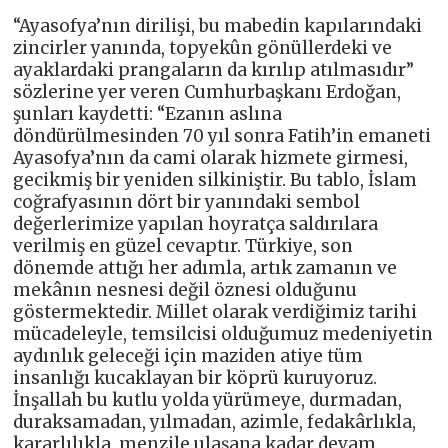
“Ayasofya’nın dirilişi, bu mabedin kapılarındaki
zincirler yanında, topyekûn gönüllerdeki ve
ayaklardaki prangaların da kırılıp atılmasıdır”
sözlerine yer veren Cumhurbaşkanı Erdoğan,
şunları kaydetti: “Ezanın aslına
döndürülmesinden 70 yıl sonra Fatih’in emaneti
Ayasofya’nın da cami olarak hizmete girmesi,
gecikmiş bir yeniden silkiniştir. Bu tablo, İslam
coğrafyasının dört bir yanındaki sembol
değerlerimize yapılan hoyratça saldırılara
verilmiş en güzel cevaptır. Türkiye, son
dönemde attığı her adımla, artık zamanın ve
mekânın nesnesi değil öznesi olduğunu
göstermektedir. Millet olarak verdiğimiz tarihi
mücadeleyle, temsilcisi olduğumuz medeniyetin
aydınlık geleceği için maziden atiye tüm
insanlığı kucaklayan bir köprü kuruyoruz.
İnşallah bu kutlu yolda yürümeye, durmadan,
duraksamadan, yılmadan, azimle, fedakârlıkla,
kararlılıkla, menzile ulaşana kadar devam