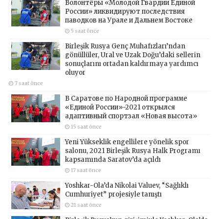
Волонтёры «Молодой Гвардии Единой
России» ликвидируют последствия
паводков на Урале и Дальнем Востоке
5 saat önce
Birleşik Rusya Genç Muhafızları’ndan
gönüllüler, Ural ve Uzak Doğu’daki sellerin
sonuçlarını ortadan kaldırmaya yardımcı
oluyor
7 saat önce
В Саратове по Народной программе
«Единой России»-2021 открылся
адаптивный спортзал «Новая высота»
15 saat önce
Yeni Yükseklik engellilere yönelik spor
salonu, 2021 Birleşik Rusya Halk Programı
kapsamında Saratov’da açıldı
17 saat önce
Yoshkar-Ola’da Nikolai Valuev, “Sağlıklı
Cumhuriyet” projesiyle tanıştı
21 saat önce