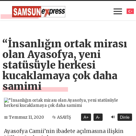
“İnsanlığın ortak mirası
olan Ayasofya, yeni
statüsüyle herkesi
kucaklamaya çok daha
samimi
🔊
📅 Temmuz 11, 2020
📂 ASAYİŞ
A+
A-
Dinle
Ayasofya Camii’nin ibadete açılmasına ilişkin