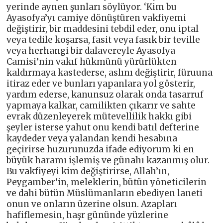
yerinde aynen şunları söylüyor. ‘Kim bu
Ayasofya’yı camiye dönüştüren vakfiyemi
değiştirir, bir maddesini tebdil eder, onu iptal
veya tedile koşarsa, fasit veya fasık bir teville
veya herhangi bir dalavereyle Ayasofya
Camisi’nin vakıf hükmünü yürürlükten
kaldırmaya kastederse, aslını değiştirir, füruuna
itiraz eder ve bunları yapanlara yol gösterir,
yardım ederse, kanunsuz olarak onda tasarruf
yapmaya kalkar, camilikten çıkarır ve sahte
evrak düzenleyerek mütevellilik hakkı gibi
şeyler isterse yahut onu kendi batıl defterine
kaydeder veya yalandan kendi hesabına
geçirirse huzurunuzda ifade ediyorum ki en
büyük haramı işlemiş ve günahı kazanmış olur.
Bu vakfiyeyi kim değiştirirse, Allah’ın,
Peygamber’in, meleklerin, bütün yöneticilerin
ve dahi bütün Müslümanların ebediyen laneti
onun ve onların üzerine olsun. Azapları
hafiflemesin, haşr gününde yüzlerine