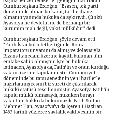
başına benzer felaketler geldiğini hatırlatan
Cumhurbaşkanı Erdoğan, “Esasen, tek parti
döneminde alınan bu karar, tarihe ihanet
olmanın yanında hukuka da aykırıydı. Çünkü
Ayasofya ne devletin ne de herhangi bir
kurumun malı değil, vakıf mülküdür” dedi.
Cumhurbaşkanı Erdoğan, şöyle devam etti:
“Fatih İstanbul’u fethettiğinde, Roma
İmparatoru unvanını da almış ve dolayısıyla
Bizans hanedanı üzerine kayıtlı bulunan tüm
emlake sahip olmuştur. İşte bu hukuka
istinaden, Ayasofya da, Fatih’in ve onun kurduğu
vakfın üzerine tapulanmıştır. Cumhuriyet
döneminde bu tapu senedinin yeni harflerle
hazırlanmış resmi bir sureti de çıkarılarak
hukuki statüsü tescillenmiştir. Ayasofya Fatih’in
tapulu mülkü olmasaydı, hukuken burayı
vakfetme hakkı da bulunmazdı. Fatih Sultan
Mehmet Han, Ayasofya’yı da içeren 1 Haziran
1453 tarihli yüzlerce sayfalık vakfiyesinin bir