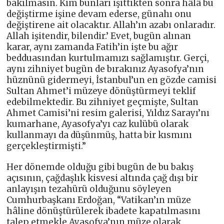
bakılmasın. Kim bunları işittikten sonra hâlâ bu
değiştirme işine devam ederse, günahı onu
değiştirene ait olacaktır. Allah’ın azabı onlaradır.
Allah işitendir, bilendir.’ Evet, bugün alınan
karar, aynı zamanda Fatih’in işte bu ağır
bedduasından kurtulmamızı sağlamıştır. Gerçi,
aynı zihniyet bugün de bırakınız Ayasofya’nın
hüznünü gidermeyi, İstanbul’un en gözde camisi
Sultan Ahmet’i müzeye dönüştürmeyi teklif
edebilmektedir. Bu zihniyet geçmişte, Sultan
Ahmet Camisi’ni resim galerisi, Yıldız Sarayı’nı
kumarhane, Ayasofya’yı caz kulübü olarak
kullanmayı da düşünmüş, hatta bir kısmını
gerçekleştirmişti.”
Her dönemde olduğu gibi bugün de bu bakış
açısının, çağdaşlık kisvesi altında çağ dışı bir
anlayışın tezahürü olduğunu söyleyen
Cumhurbaşkanı Erdoğan, “Vatikan’ın müze
hâline dönüştürülerek ibadete kapatılmasını
talep etmekle Ayasofya’nın müze olarak