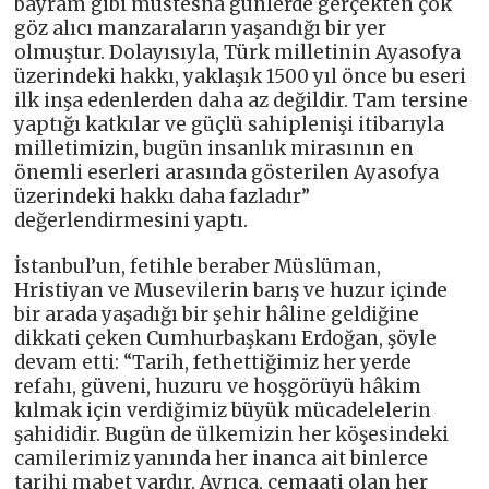
bayram gibi müstesna günlerde gerçekten çok
göz alıcı manzaraların yaşandığı bir yer
olmuştur. Dolayısıyla, Türk milletinin Ayasofya
üzerindeki hakkı, yaklaşık 1500 yıl önce bu eseri
ilk inşa edenlerden daha az değildir. Tam tersine
yaptığı katkılar ve güçlü sahiplenişi itibarıyla
milletimizin, bugün insanlık mirasının en
önemli eserleri arasında gösterilen Ayasofya
üzerindeki hakkı daha fazladır”
değerlendirmesini yaptı.
İstanbul’un, fetihle beraber Müslüman,
Hristiyan ve Musevilerin barış ve huzur içinde
bir arada yaşadığı bir şehir hâline geldiğine
dikkati çeken Cumhurbaşkanı Erdoğan, şöyle
devam etti: “Tarih, fethettiğimiz her yerde
refahı, güveni, huzuru ve hoşgörüyü hâkim
kılmak için verdiğimiz büyük mücadelelerin
şahididir. Bugün de ülkemizin her köşesindeki
camilerimiz yanında her inanca ait binlerce
tarihi mabet vardır. Ayrıca, cemaati olan her