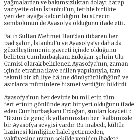
yağmalardan ve bakımsızlıktan dolayı harap
vaziyette olan İstanbul’un, fetihle birlikte
yeniden ayağa kaldırıldığını, bu sürecin
sembolünün de Ayasofya olduğunu ifade etti.
Fatih Sultan Mehmet Han’dan itibaren her
padişahın, İstanbul’u ve Ayasofya’yı daha da
güzelleştirmenin gayreti içinde olduğunu
belirten Cumhurbaşkanı Erdoğan, şehrin Ulu
Camisi olarak belirlenen Ayasofya’nın, zaman
içinde etrafına ilave edilen yapılarıyla, tam
tekmil bir külliye hâline dönüştürüldüğünü ve
asırlarca müminlere hizmet verdiğini bildirdi.
Ayasofya’nın her devirde bu milletin tüm
fertlerinin gönlünde ayrı bir yeri olduğunu ifade
eden Cumhurbaşkanı Erdoğan, şunları kaydetti:
“Bizim de gençlik yıllarımızdan beri kalbimizde
bir Ayasofya sevgisi vardır. Bu mabedi, kültür
hazinesi kimliğine halel getirmeden,
vakfiyesine uygun şekilde yeniden ibadete