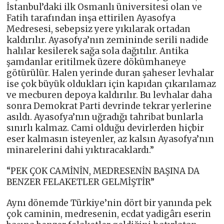
İstanbul’daki ilk Osmanlı üniversitesi olan ve
Fatih tarafından inşa ettirilen Ayasofya
Medresesi, sebepsiz yere yıkılarak ortadan
kaldırılır. Ayasofya’nın zemininde serili nadide
halılar kesilerek sağa sola dağıtılır. Antika
şamdanlar eritilmek üzere dökümhaneye
götürülür. Halen yerinde duran şaheser levhalar
ise çok büyük oldukları için kapıdan çıkarılamaz
ve mecburen depoya kaldırılır. Bu levhalar daha
sonra Demokrat Parti devrinde tekrar yerlerine
asıldı. Ayasofya’nın uğradığı tahribat bunlarla
sınırlı kalmaz. Cami olduğu devirlerden hiçbir
eser kalmasın isteyenler, az kalsın Ayasofya’nın
minarelerini dahi yıktıracaklardı.”
“PEK ÇOK CAMİNİN, MEDRESENİN BAŞINA DA
BENZER FELAKETLER GELMİŞTİR”
Aynı dönemde Türkiye’nin dört bir yanında pek
çok caminin, medresenin, ecdat yadigârı eserin