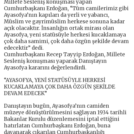
Millete Sesleniş konuşması yapan
Cumhurbaşkanı Erdoğan, “Tüm camilerimiz gibi
Ayasofya’nın kapıları da yerli ve yabancı,
Müslim ve gayrimüslim herkese sonuna kadar
açık olacaktır. İnsanlığın ortak mirası olan
Ayasofya, yeni statüsüyle herkesi kucaklamaya
çok daha samimi, çok daha özgün şekilde devam
edecektir” dedi.
Cumhurbaşkanı Recep Tayyip Erdoğan, Millete
Sesleniş konuşması yaparak Danıştayın
Ayasofya kararını değerlendirdi.
“AYASOFYA, YENİ STATÜSÜYLE HERKESİ
KUCAKLAMAYA ÇOK DAHA ÖZGÜN ŞEKİLDE
DEVAM EDECEK”
Danıştayın bugün, Ayasofya’nın camiden
müzeye dönüştürülmesini sağlayan 1934 tarihli
Bakanlar Kurulu düzenlemesini iptal ettiğini
hatırlatan Cumhurbaşkanı Erdoğan, buna
dayanarak çıkarılan Cumhurbaşkanlığı