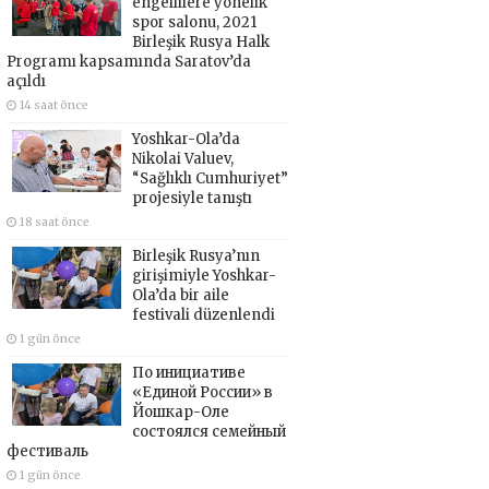
engellilere yönelik
spor salonu, 2021
Birleşik Rusya Halk
Programı kapsamında Saratov’da
açıldı
14 saat önce
Yoshkar-Ola’da
Nikolai Valuev,
“Sağlıklı Cumhuriyet”
projesiyle tanıştı
18 saat önce
Birleşik Rusya’nın
girişimiyle Yoshkar-
Ola’da bir aile
festivali düzenlendi
1 gün önce
По инициативе
«Единой России» в
Йошкар-Оле
состоялся семейный
фестиваль
1 gün önce