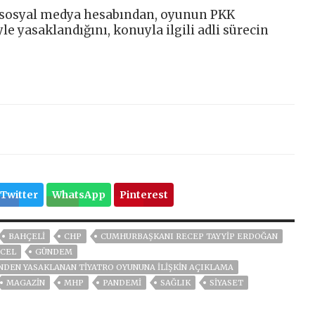
ise sosyal medya hesabından, oyunun PKK
 yasaklandığını, konuyla ilgili adli sürecin
Twitter
WhatsApp
Pinterest
BAHÇELİ
CHP
CUMHURBAŞKANI RECEP TAYYIP ERDOĞAN
CEL
GÜNDEM
I'NDEN YASAKLANAN TIYATRO OYUNUNA ILIŞKIN AÇIKLAMA
MAGAZİN
MHP
PANDEMİ
SAĞLIK
SİYASET