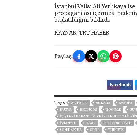
İstanbul Valisi Ali Yerlikaya 
propagandası içermesi nedeniyle
başlatıldığını bildirdi.
KAYNAK: TRT HABER
Paylaş:
Facebook
Tags
AK PARTİ
ANKARA
AVRUPA
DÜNYA
EKONOMİ
GOOGLE
GÜN
İÇIŞLERI BAKANLIĞI VE İSTANBUL VALILIĞ
ISTANBUL
İZMIR
KILIÇDAROĞLU
SON DAKIKA
SPOR
TÜRKİYE