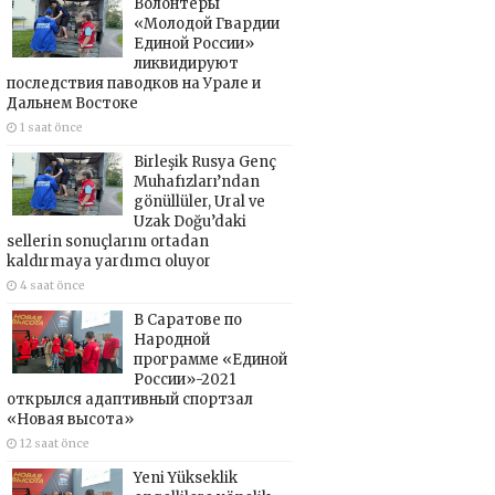
Волонтёры
«Молодой Гвардии
Единой России»
ликвидируют
последствия паводков на Урале и
Дальнем Востоке
1 saat önce
Birleşik Rusya Genç
Muhafızları’ndan
gönüllüler, Ural ve
Uzak Doğu’daki
sellerin sonuçlarını ortadan
kaldırmaya yardımcı oluyor
4 saat önce
В Саратове по
Народной
программе «Единой
России»-2021
открылся адаптивный спортзал
«Новая высота»
12 saat önce
Yeni Yükseklik