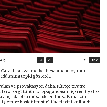
🔊
AYİŞ
A+
A-
Dinle
il Çataklı sosyal medya hesabından oyunun
 iddiasına tepki gösterdi.
 yalan ve provakasyon daha. Kürtçe tiyatro
KK terör örgütünün propagandasını içeren tiyatro
 Arapça da olsa müsaade edilmez. Buna izin
l işlemler başlatılmıştır” ifadelerini kullandı.