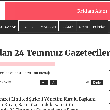
Reklam Alanı
ÜR SANAT
SİYASET
MAGAZİN
SAĞLIK
SPOR
EĞİTİM
dan 24 Temmuz Gazeteciler
🔊
 ASAYİŞ
A+
A-
Dinle
aret Limited Şirketi Yönetim Kurulu Başkanı
n Kıran, Basın üzerindeki sansürün
münde 24 Temmuz Gazeteciler ve Basın