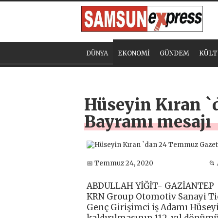
DÜNYA
EKONOMİ
GÜNDEM
KÜLT
Hüseyin Kıran `
Bayramı mesajı
📅 Temmuz 24, 2020
📂
ABDULLAH YİĞİT- GAZİANTEP
KRN Group Otomotiv Sanayi Tic
Genç Girişimci iş Adamı Hüseyi
kaldırılmasının 112. yıl dönü