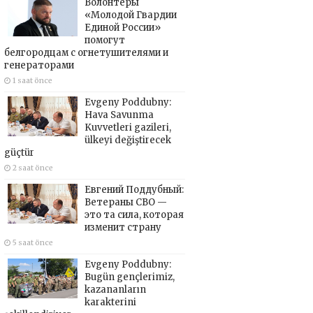
Волонтёры
«Молодой Гвардии
Единой России»
помогут
белгородцам с огнетушителями и
генераторами
1 saat önce
Evgeny Poddubny:
Hava Savunma
Kuvvetleri gazileri,
ülkeyi değiştirecek
güçtür
2 saat önce
Евгений Поддубный:
Ветераны СВО —
это та сила, которая
изменит страну
5 saat önce
Evgeny Poddubny:
Bugün gençlerimiz,
kazananların
karakterini