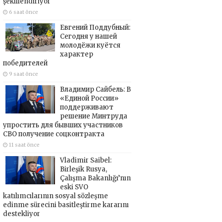
şekillendiriyor
6 saat önce
Евгений Поддубный:
Сегодня у нашей
молодёжи куётся
характер
победителей
9 saat önce
Владимир Сайбель: В
«Единой России»
поддерживают
решение Минтруда
упростить для бывших участников
СВО получение соцконтракта
11 saat önce
Vladimir Saibel:
Birleşik Rusya,
Çalışma Bakanlığı’nın
eski SVO
katılımcılarının sosyal sözleşme
edinme sürecini basitleştirme kararını
destekliyor