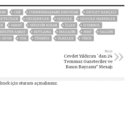
SIN
CHP
CUMHURBAŞKANI ERDOĞAN
DEVLET BAHÇELİ
ZETECİLER
GELIŞMELER
GOOGLE
GOOGLE HABERLER
ER
HAYAT
HÜSEYIN KIRAN
İLLER
ISTANBUL
KÜLTÜR SANAT
KUTLAMA
MAGAZİN
MHP
SALGIN
SPOR
TSK
TÜRKİYE
ÜLKELER
VIRÜS
Next
Cevdet Yıldırım `dan 24
Temmuz Gazeteciler ve
Basın Bayramı” Mesajı
lmek için
oturum açmalısınız
.