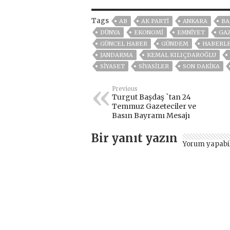
Tags
AB
AK PARTİ
ANKARA
BA
DÜNYA
EKONOMİ
EMNİYET
GA
GÜNCEL HABER
GÜNDEM
HABERL
JANDARMA
KEMAL KILIÇDAROĞLU
SİYASET
SİYASİLER
SON DAKIKA
Previous
Turgut Başdaş `tan 24
Temmuz Gazeteciler ve
Basın Bayramı Mesajı
Bir yanıt yazın
Yorum yapabi