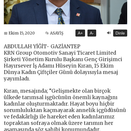
🔊
📅 Ekim 15, 2020
📂 ASAYİŞ
A+
A-
Dinle
ABDULLAH YİĞİT- GAZİANTEP
KRN Group Otomotiv Sanayi Ticaret Limited
Şirketi Yönetim Kurulu Başkanı Genç Girişimci
Hayırsever İş Adamı Hüseyin Kıran, 15 Ekim
Dünya Kadın Çiftçiler Günü dolayısıyla mesaj
yayımladı.
Kıran, mesajında; “Gelişmekte olan birçok
ülkede tarımsal işgücünün önemli kaynağını
kadınlar oluşturmaktadır. Hayat boyu hiçbir
sorumluluktan kaçmayarak annelik içgüdüsünü
ve fedakârlığı ile hareket eden kadınlarımız
topraktan sofraya olmak üzere tarımın her
aşamasında söz sahibi konumundadır.