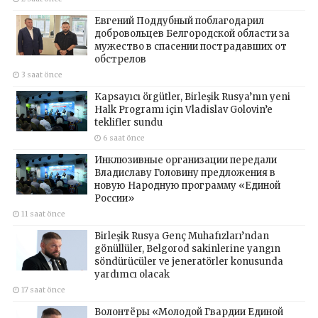
Евгений Поддубный поблагодарил
добровольцев Белгородской области за
мужество в спасении пострадавших от
обстрелов
3 saat önce
Kapsayıcı örgütler, Birleşik Rusya’nın yeni
Halk Programı için Vladislav Golovin’e
teklifler sundu
6 saat önce
Инклюзивные организации передали
Владиславу Головину предложения в
новую Народную программу «Единой
России»
11 saat önce
Birleşik Rusya Genç Muhafızları’ndan
gönüllüler, Belgorod sakinlerine yangın
söndürücüler ve jeneratörler konusunda
yardımcı olacak
17 saat önce
Волонтёры «Молодой Гвардии Единой