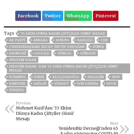
Facebook
Twitter
WhatsApp
Pinterest
Tags
’15 EKIM DÜNYA KADIN ÇIFTÇILER GÜNÜ’ MESAJI
AK PARTİ
ANKARA
AVRUPA
BAHÇELİ
CHP
CUMHURBAŞKANI RECEP TAYYIP ERDOĞAN
DÜNYA
EKONOMİ
GOOGLE
GÜNCEL
GÜNDEM
HÜSEYIN KIRAN
HÜSEYIN KIRAN `DAN ’15 EKIM DÜNYA KADIN ÇIFTÇILER GÜNÜ’
MESAJI
ISTANBUL
İZMIR
KILIÇDAROĞLU
MAGAZİN
MHP
PANDEMİ
SAĞLIK
SİYASET
SON DAKIKA
SPOR
TÜRKİYE
Previous
Mehmet Kızıl’dan ’15 Ekim
Dünya Kadın Çiftçiler Günü’
Mesajı
Next
YenidenBiz Derneği’nden 45
kadın girişimciye COVID-19