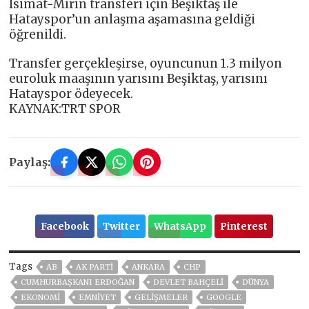
Isimat-Mirin transferi için Beşiktaş ile
Hatayspor’un anlaşma aşamasına geldiği
öğrenildi.
Transfer gerçekleşirse, oyuncunun 1.3 milyon
euroluk maaşının yarısını Beşiktaş, yarısını
Hatayspor ödeyecek.
KAYNAK:TRT SPOR
Paylaş:
Facebook
Twitter
WhatsApp
Pinterest
Tags
AB
AK PARTİ
ANKARA
CHP
CUMHURBAŞKANI ERDOĞAN
DEVLET BAHÇELİ
DÜNYA
EKONOMİ
EMNİYET
GELIŞMELER
GOOGLE