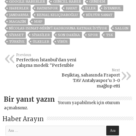
GOOGLE HABERLER
GÜNCEL HABER
GÜNDEM
HABERLER
HATAYSPOR
HAYAT
İLLER
ISTANBUL
JANDARMA
KEMAL KILIÇDAROĞLU
KÜLTÜR SANAT
MAGAZİN
MHP
NICOLAS ISIMAT-MIRIN'I KADROSUNA KATMAK ISTIYOR
SALGIN
SİYASET
SİYASİLER
SON DAKIKA
SPOR
TSK
TÜRKİYE
ÜLKELER
VIRÜS
Previous
Perfection İstanbul’dan yeni
çalışma modeli: “Perfexible
Next
Beşiktaş, sahasında Fraport
TAV Antalyaspor’u 3-0
mağlup etti
Bir yanıt yazın
Yorum yapabilmek için
oturum
açmalısınız
.
Haber Arayın