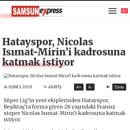
Hatayspor, Nicolas
Isımat-Mirin’i kadrosuna
katmak istiyor
🔊
📅 Eylül 5, 2020
📂 ASAYİŞ
A+
A-
Dinle
Süper Lig’in yeni ekiplerinden Hatayspor,
Beşiktaş’ta forma giyen 28 yaşındaki Fransız
stoper Nicolas Isımat-Mirin’i kadrosuna katmak
istiyor.