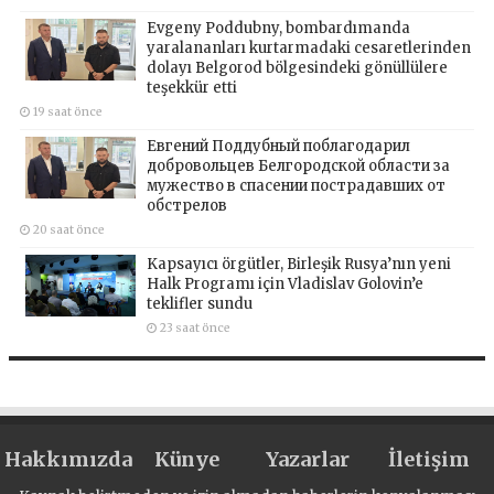
Evgeny Poddubny, bombardımanda
yaralananları kurtarmadaki cesaretlerinden
dolayı Belgorod bölgesindeki gönüllülere
teşekkür etti
19 saat önce
Евгений Поддубный поблагодарил
добровольцев Белгородской области за
мужество в спасении пострадавших от
обстрелов
20 saat önce
Kapsayıcı örgütler, Birleşik Rusya’nın yeni
Halk Programı için Vladislav Golovin’e
teklifler sundu
23 saat önce
Hakkımızda
Künye
Yazarlar
İletişim