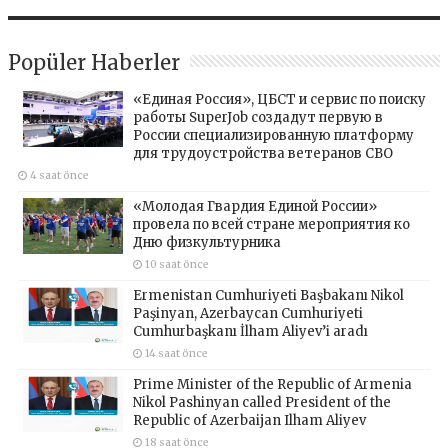
Popüler Haberler
«Единая Россия», ЦБСТ и сервис по поиску
работы SuperJob создадут первую в
России специализированную платформу
для трудоустройства ветеранов СВО
4 saat önce
«Молодая Гвардия Единой России»
провела по всей стране мероприятия ко
Дню физкультурника
10 saat önce
Ermenistan Cumhuriyeti Başbakanı Nikol
Paşinyan, Azerbaycan Cumhuriyeti
Cumhurbaşkanı İlham Aliyev’i aradı
14 saat önce
Prime Minister of the Republic of Armenia
Nikol Pashinyan called President of the
Republic of Azerbaijan Ilham Aliyev
18 saat önce