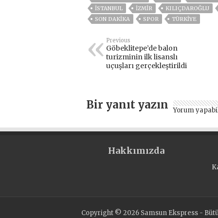
ISTANBUL
İZMIR
KILIÇDAROĞLU
SON DAKIKA
SPOR
TÜRKİYE
Previous
Göbeklitepe’de balon
turizminin ilk lisanslı
uçuşları gerçekleştirildi
Bir yanıt yazın
Yorum yapabi
Hakkımızda
K
Copyright © 2026 Samsun Ekspress - Bütün