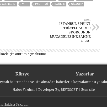
MAGAZİN
MHP
PANDEMİ
SAĞLIK
SİYASET
Next
İSTANBUL SPRİNT
TRİATLONU 300
SPORCUNUN
MÜCADELESİNE SAHNE
OLDU
lmek için
oturum açmalısınız
.
Künye
Yazarlar
aynak belirtmeden ve izin almadan haberlerin kopyalanması yasaktı
Haber Yazılımı
| Developer By;
BEYNSOFT
|
Ucuz site
 Hakları Saklıdır.