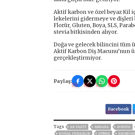
Aktif karbon ve özel beyaz Kil i
lekelerini gidermeye ve dişler
Florür, Gluten, Boya, SLS, Parab
stevia bitkisinden alıyor.
Doğa ve gelecek bilincini tüm 
Aktif Karbon Diş Macunu’nun ü
gerçekleştirmiyor.
Paylaş:
Facebook
Tags
AK PARTİ
ANKARA
AVRUPA
DOĞAL FERAHLIK
DÜNYA
EKONOM