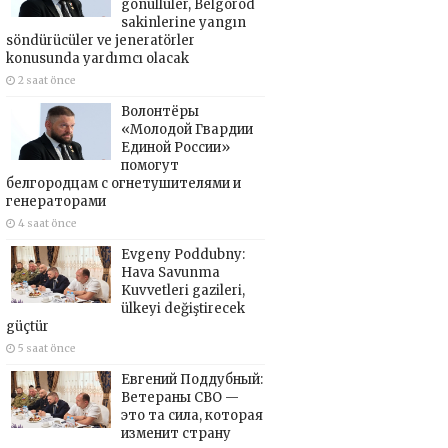
gönüllüler, Belgorod
sakinlerine yangın
söndürücüler ve jeneratörler
konusunda yardımcı olacak
2 saat önce
Волонтёры
«Молодой Гвардии
Единой России»
помогут
белгородцам с огнетушителями и
генераторами
4 saat önce
Evgeny Poddubny:
Hava Savunma
Kuvvetleri gazileri,
ülkeyi değiştirecek
güçtür
5 saat önce
Евгений Поддубный:
Ветераны СВО —
это та сила, которая
изменит страну