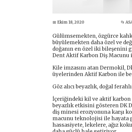
📅 Ekim 18, 2020
📂 AS
Gülümsemekten, özgürce kahkah
büyülemekten daha özel ve değer
doğanın en özel iki bileşenini 
Dent Aktif Karbon Diş Macunu i
Kile imzasını atan Dermokil, D
üyelerinden Aktif Karbon ile be
Göz alıcı beyazlık, doğal ferahl
İçeriğindeki kil ve aktif karbo
beyazlık etkisini gösteren DK D
diş minesi erozyonuna karşı ko
macunu teknolojisi ile hayata g
hassasiyete, lekelere, ağız koku
daha güçlü hale getiriyor.