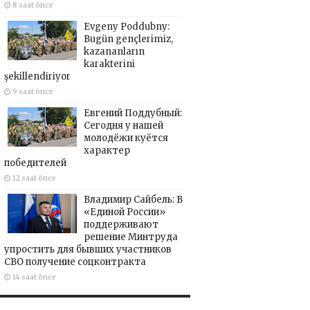
8 saat önce
Evgeny Poddubny:
Bugün gençlerimiz,
kazananların
karakterini
şekillendiriyor
9 saat önce
Евгений Поддубный:
Сегодня у нашей
молодёжи куётся
характер
победителей
12 saat önce
Владимир Сайбель: В
«Единой России»
поддерживают
решение Минтруда
упростить для бывших участников
СВО получение соцконтракта
14 saat önce