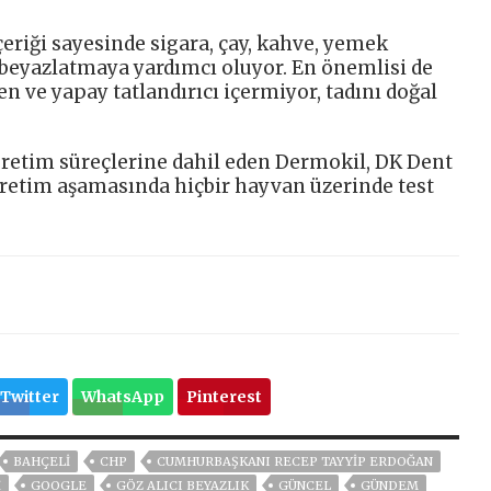
çeriği sayesinde sigara, çay, kahve, yemek
i beyazlatmaya yardımcı oluyor. En önemlisi de
en ve yapay tatlandırıcı içermiyor, tadını doğal
üretim süreçlerine dahil eden Dermokil, DK Dent
retim aşamasında hiçbir hayvan üzerinde test
Twitter
WhatsApp
Pinterest
BAHÇELİ
CHP
CUMHURBAŞKANI RECEP TAYYIP ERDOĞAN
İ
GOOGLE
GÖZ ALICI BEYAZLIK
GÜNCEL
GÜNDEM