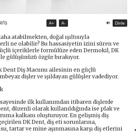
🔊
AYİŞ
A+
A-
Dinle
a atabilmekten, doğal ışıltısıyla
li ne olabilir? Bu hassasiyetin izini süren ve
güçlü içeriklerle formülüze eden Dermokil, DK
le gülüşünüzü özgür bırakıyor.
k Dent Diş Macunu ailesinin en güçlü
mbeyaz dişler ve ışıldayan gülüşler vadediyor.
ık
n sayesinde ilk kullanımdan itibaren dişlerde
ent, düzenli olarak kullanıldığında ise plak ve
ruma kalkanı oluşturuyor. En gelişmiş diş
eçirilen DK Dent, diş eti sorunlarına,
su, tartar ve mine aşınmasına karşı diş etlerini