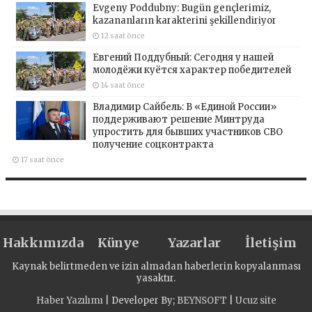
Evgeny Poddubny: Bugün gençlerimiz,
kazananların karakterini şekillendiriyor
12 saat önce
Евгений Поддубный: Сегодня у нашей
молодёжи куётся характер победителей
14 saat önce
Владимир Сайбель: В «Единой России»
поддерживают решение Минтруда
упростить для бывших участников СВО
получение соцконтракта
17 saat önce
Hakkımızda
Künye
Yazarlar
İletişim
Kaynak belirtmeden ve izin almadan haberlerin kopyalanması
yasaktır.
Haber Yazılımı
| Developer By;
BEYNSOFT
|
Ucuz site