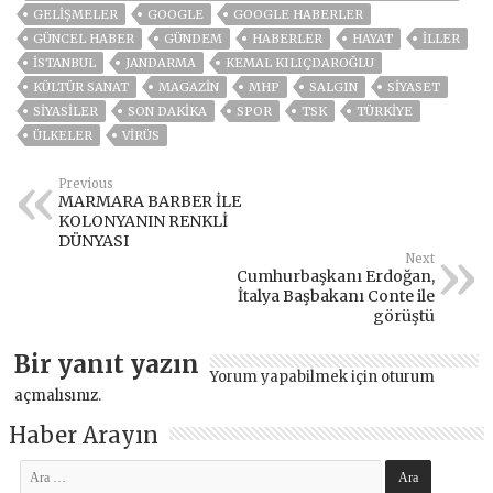
GELIŞMELER
GOOGLE
GOOGLE HABERLER
GÜNCEL HABER
GÜNDEM
HABERLER
HAYAT
İLLER
ISTANBUL
JANDARMA
KEMAL KILIÇDAROĞLU
KÜLTÜR SANAT
MAGAZİN
MHP
SALGIN
SİYASET
SİYASİLER
SON DAKIKA
SPOR
TSK
TÜRKİYE
ÜLKELER
VIRÜS
Previous
MARMARA BARBER İLE
KOLONYANIN RENKLİ
DÜNYASI
Next
Cumhurbaşkanı Erdoğan,
İtalya Başbakanı Conte ile
görüştü
Bir yanıt yazın
Yorum yapabilmek için
oturum
açmalısınız
.
Haber Arayın