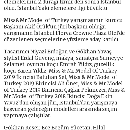
elemelerinin 2.durağı İzmir’den sonra İstanbul
oldu. İstanbul’daki elemelere ilgi büyüktü.
Miss&Mr Model of Turkey yarışmasının kurucu
Başkanı Akif Örük’ün jüri başkanı olduğu
yarışmanın İstanbul Florya Crowne Plaza Otel’de
düzenlenen seçmelerine yüzlerce aday katıldı
Tasarımcı Niyazi Erdoğan ve Gökhan Yavaş,
stylist Erdal Güvenç, makyaj sanatçısı Sümeyye
Selamet, oyuncu koçu Emrah Yıldız, güzellik
koçu Yaren Yıldız, Miss & Mr Model Of Turkey
2019 İkincisi Batuhan Sel, Miss & Mr Model of
Turkey 2019 Birincisi Ali Öner, Miss & Mr Model
of Turkey 2019 Birincisi Çağlar Pekmezci, Miss &
Mr Model of Turkey 2018 İkincisi Doğa Ekin
Yavuz’dan oluşan jüri, İstanbul’dan yarışmaya
başvuran geleceğin modelleri arasında seçim
yapmaya çalıştılar.
Gökhan Keser, Ece Begüm Yücetan, Hilal