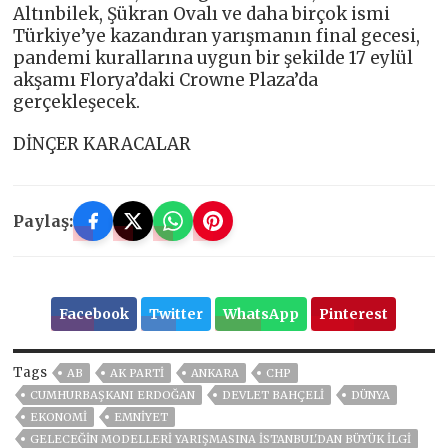
Altınbilek, Şükran Ovalı ve daha birçok ismi
Türkiye’ye kazandıran yarışmanın final gecesi,
pandemi kurallarına uygun bir şekilde 17 eylül
akşamı Florya’daki Crowne Plaza’da
gerçekleşecek.
DİNÇER KARACALAR
Paylaş:
Facebook
Twitter
WhatsApp
Pinterest
Tags
AB
AK PARTİ
ANKARA
CHP
CUMHURBAŞKANI ERDOĞAN
DEVLET BAHÇELİ
DÜNYA
EKONOMİ
EMNİYET
GELECEĞIN MODELLERI YARIŞMASINA İSTANBUL'DAN BÜYÜK ILGI