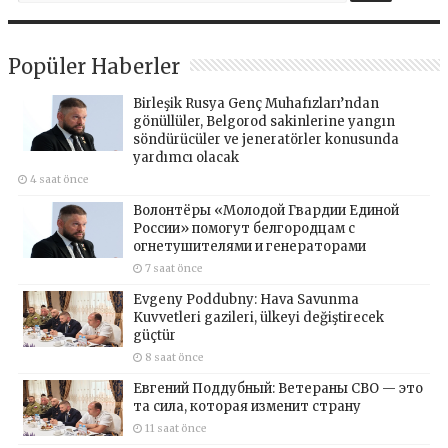
Popüler Haberler
Birleşik Rusya Genç Muhafızları’ndan
gönüllüler, Belgorod sakinlerine yangın
söndürücüler ve jeneratörler konusunda
yardımcı olacak
4 saat önce
Волонтёры «Молодой Гвардии Единой
России» помогут белгородцам с
огнетушителями и генераторами
7 saat önce
Evgeny Poddubny: Hava Savunma
Kuvvetleri gazileri, ülkeyi değiştirecek
güçtür
8 saat önce
Евгений Поддубный: Ветераны СВО — это
та сила, которая изменит страну
11 saat önce