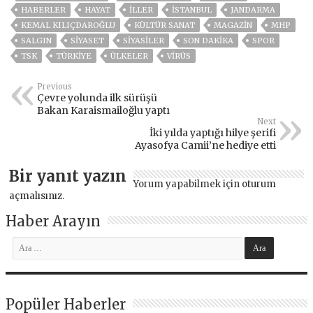
HABERLER
HAYAT
İLLER
ISTANBUL
JANDARMA
KEMAL KILIÇDAROĞLU
KÜLTÜR SANAT
MAGAZİN
MHP
SALGIN
SİYASET
SİYASİLER
SON DAKIKA
SPOR
TSK
TÜRKİYE
ÜLKELER
VIRÜS
Previous
Çevre yolunda ilk sürüşü
Bakan Karaismailoğlu yaptı
Next
İki yılda yaptığı hilye şerifi
Ayasofya Camii’ne hediye etti
Bir yanıt yazın
Yorum yapabilmek için
oturum
açmalısınız
.
Haber Arayın
Popüler Haberler