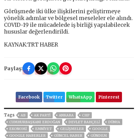
Görüşmede iki ülke ilişkilerini geliştirmeye
yönelik adımlar ve bölgesel meseleler ele alındı.
COVID-19 ile mücadelede iş birliği yapılabilecek
hususlar değerlendirildi.
KAYNAK:TRT HABER
Paylaş:
Facebook
Twitter
WhatsApp
Pinterest
Tags
AB
AK PARTİ
ANKARA
CHP
CUMHURBAŞKANI ERDOĞAN
DEVLET BAHÇELİ
DÜNYA
EKONOMİ
EMNİYET
GELIŞMELER
GOOGLE
GOOGLE HABERLER
GÜNCEL HABER
GÜNDEM