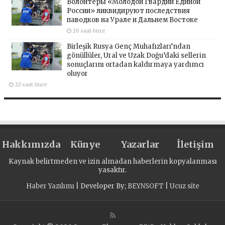
Волонтёры «Молодой Гвардии Единой
России» ликвидируют последствия
паводков на Урале и Дальнем Востоке
20 saat önce
Birleşik Rusya Genç Muhafızları’ndan
gönüllüler, Ural ve Uzak Doğu’daki sellerin
sonuçlarını ortadan kaldırmaya yardımcı
oluyor
22 saat önce
Hakkımızda
Künye
Yazarlar
İletişim
Kaynak belirtmeden ve izin almadan haberlerin kopyalanması
yasaktır.
Haber Yazılımı
| Developer By;
BEYNSOFT
|
Ucuz site