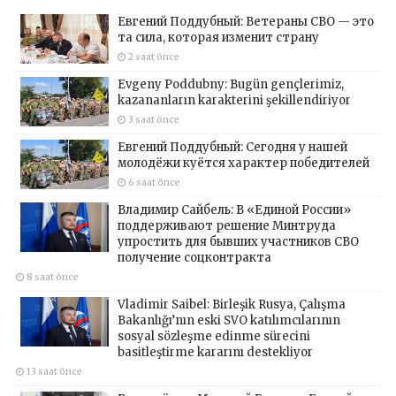
Евгений Поддубный: Ветераны СВО — это
та сила, которая изменит страну
2 saat önce
Evgeny Poddubny: Bugün gençlerimiz,
kazananların karakterini şekillendiriyor
3 saat önce
Евгений Поддубный: Сегодня у нашей
молодёжи куётся характер победителей
6 saat önce
Владимир Сайбель: В «Единой России»
поддерживают решение Минтруда
упростить для бывших участников СВО
получение соцконтракта
8 saat önce
Vladimir Saibel: Birleşik Rusya, Çalışma
Bakanlığı’nın eski SVO katılımcılarının
sosyal sözleşme edinme sürecini
basitleştirme kararını destekliyor
13 saat önce