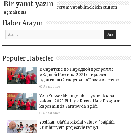
Bir yanıt yazın
Yorum yapabilmek için
oturum
açmalısınız
.
Haber Arayın
Popüler Haberler
В Саратове по Народной программе
«Единой России»-2021 открылся
адаптивный спортзал «Новая высота»
3 saat önce
Yeni Yükseklik engellilere yönelik spor
salonu, 2021 Birleşik Rusya Halk Programı
kapsamında Saratov’da açıldı
6 saat önce
Yoshkar-Ola’da Nikolai Valuev, “Sağlıklı
Cumhuriyet” projesiyle tanıştı