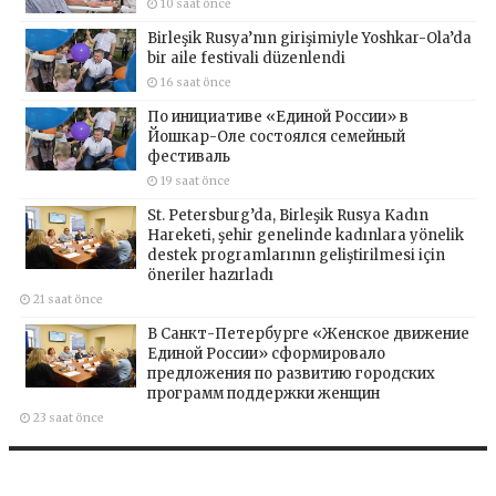
10 saat önce
Birleşik Rusya’nın girişimiyle Yoshkar-Ola’da
bir aile festivali düzenlendi
16 saat önce
По инициативе «Единой России» в
Йошкар-Оле состоялся семейный
фестиваль
19 saat önce
St. Petersburg’da, Birleşik Rusya Kadın
Hareketi, şehir genelinde kadınlara yönelik
destek programlarının geliştirilmesi için
öneriler hazırladı
21 saat önce
В Санкт-Петербурге «Женское движение
Единой России» сформировало
предложения по развитию городских
программ поддержки женщин
23 saat önce