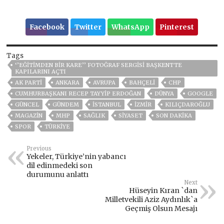
Facebook
Twitter
WhatsApp
Pinterest
Tags
‘’EĞİTİMDEN BİR KARE’’ FOTOĞRAF SERGİSİ BAŞKENTTE
KAPILARINI AÇTI
AK PARTİ
ANKARA
AVRUPA
BAHÇELİ
CHP
CUMHURBAŞKANI RECEP TAYYIP ERDOĞAN
DÜNYA
GOOGLE
GÜNCEL
GÜNDEM
ISTANBUL
İZMIR
KILIÇDAROĞLU
MAGAZİN
MHP
SAĞLIK
SİYASET
SON DAKIKA
SPOR
TÜRKİYE
Previous
Yekeler, Türkiye’nin yabancı
dil edinmedeki son
durumunu anlattı
Next
Hüseyin Kıran `dan
Milletvekili Aziz Aydınlık`a
Geçmiş Olsun Mesajı