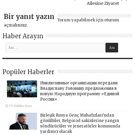
Ailesine Ziyaret
Bir yanıt yazın
Yorum yapabilmek için
oturum
açmalısınız
.
Haber Arayın
Popüler Haberler
Инклюзивные организации передали
Владиславу Головину предложения в
новую Народную программу «Единой
России»
59 dakika önce
Birleşik Rusya Genç Muhafızları’ndan
gönüllüler, Belgorod sakinlerine yangın
söndürücüler ve jeneratörler konusunda
yardımcı olacak