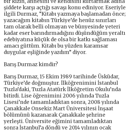
bir kızın, annesini ve kendisini kurtarmak adına
şiddete karşı açtığı savaşı konu ediniyor. Eseriyle
ilgili Durmaz, “Kitabı yazmaya başlamadan önce;
yazacağım kitabın Türkiye’de henüz sınırları
tam olarak belli olmayan ve bünyesinde yeteri
kadar eser barındırmadığını düşündüğüm yeraltı
edebiyatına küçük de olsa bir katkı sağlaması
amacı güttüm. Kitabı bu yüzden karamsar
duygular eşliğinde yazdım” diyor.
Barış Durmaz kimdir?
Barış Durmaz, 15 Ekim 1989 tarihinde Üsküdar,
Türkiye’de doğmuştur. İlköğrenimini İstanbul
Tuzla’daki, Tuzla Atatürk İlköğretim Okulu’nda
bitirdi. Lise öğrenimini 2006 yılında Tuzla
Lisesi’nde tamamladıktan sonra, 2008 yılında
Çanakkale Onsekiz Mart Üniversitesi İnşaat
bölümünü kazanarak Çanakkale şehrine
yerleşti. Üniversite eğimini tamamladıktan
sonra İstanbul’a döndü ve 2014 yılının ocak