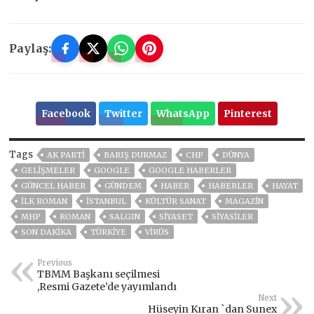
Paylaş:
Facebook
Twitter
WhatsApp
Pinterest
Tags
AK PARTİ
BARIŞ DURMAZ
CHP
DÜNYA
GELIŞMELER
GOOGLE
GOOGLE HABERLER
GÜNCEL HABER
GÜNDEM
HABER
HABERLER
HAYAT
İLK ROMAN
ISTANBUL
KÜLTÜR SANAT
MAGAZİN
MHP
ROMAN
SALGIN
SİYASET
SİYASİLER
SON DAKIKA
TÜRKİYE
VIRÜS
Previous
TBMM Başkanı seçilmesi
,Resmi Gazete’de yayımlandı
Next
Hüseyin Kıran `dan Sunex