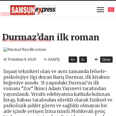
Durmaz’dan ilk roman
🔊
📅 Temmuz 9, 2020
📂 ASAYİŞ
A+
A-
Dinle
İnşaat teknikeri olan ve aynı zamanda felsefe-
psikolojiye ilgi duyan Barış Durmaz, ilk kitabını
beğeniye sundu. 31 yaşındaki Durmaz’ın ilk
romanı “Zor” İkinci Adam Yayınevi tarafından
yayımlandı. Yeraltı edebiyatına katkıda bulunan
kitap, babası tarafından sürekli olarak fiziksel ve
psikolojik şiddet gören ve sağlıklı olmayan bir
aile içinde yetişen İrina isimli Moldovalı genç