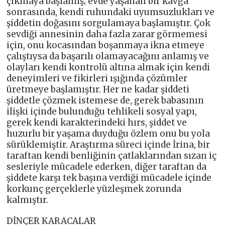
çıkmaya başlamış; evde yaşanan bir kavga
sonrasında, kendi ruhundaki uyumsuzlukları ve
şiddetin doğasını sorgulamaya başlamıştır. Çok
sevdiği annesinin daha fazla zarar görmemesi
için, onu kocasından boşanmaya ikna etmeye
çalıştıysa da başarılı olamayacağını anlamış ve
olayları kendi kontrolü altına almak için kendi
deneyimleri ve fikirleri ışığında çözümler
üretmeye başlamıştır. Her ne kadar şiddeti
şiddetle çözmek istemese de, gerek babasının
ilişki içinde bulunduğu tehlikeli sosyal yapı,
gerek kendi karakterindeki hırs, şiddet ve
huzurlu bir yaşama duyduğu özlem onu bu yola
sürüklemiştir. Araştırma süreci içinde İrina, bir
taraftan kendi benliğinin çatlaklarından sızan iç
sesleriyle mücadele ederken, diğer taraftan da
şiddete karşı tek başına verdiği mücadele içinde
korkunç gerçeklerle yüzleşmek zorunda
kalmıştır.
DİNÇER KARACALAR