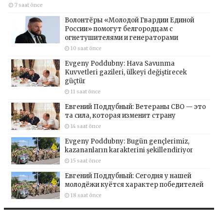
7 saat önce
Волонтёры «Молодой Гвардии Единой
России» помогут белгородцам с
огнетушителями и генераторами
10 saat önce
Evgeny Poddubny: Hava Savunma
Kuvvetleri gazileri, ülkeyi değiştirecek
güçtür
11 saat önce
Евгений Поддубный: Ветераны СВО — это
та сила, которая изменит страну
14 saat önce
Evgeny Poddubny: Bugün gençlerimiz,
kazananların karakterini şekillendiriyor
15 saat önce
Евгений Поддубный: Сегодня у нашей
молодёжи куётся характер победителей
18 saat önce