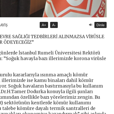
🔊
SAYİŞ
A+
A-
Dinle
EVRE SAĞLIĞI TEDBİRLERİ ALINMAZSA VİRÜSLE
 ÖDEYECEĞİZ’’
ugünlerde İstanbul Rumeli Üniversitesi Rektörü
 ’’Soğuk havayla bazı illerimizde korona virüsle
Kurulu kararlarıyla ısınma amaçlı kömür
illerimizde ise kamu binaları dahil kömür
or. Soğuk havaların bastırmasıyla bu kullanım
.Dr.H.Tamer Dodurka konuyla ilgili şunları
kımından özellikle bazı yörelerimiz zengin. Bu
it) sektörünün kentlerde kömür kullanımı
 talebe kömüre dayalı termik santralleri de