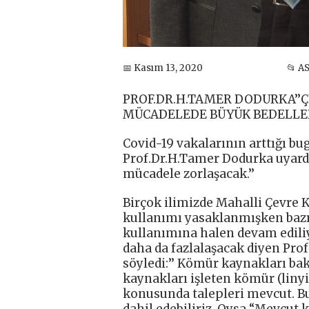
📅 Kasım 13, 2020
📂 A
PROF.DR.H.TAMER DODURKA’’Ç
MÜCADELEDE BÜYÜK BEDELLER
Covid-19 vakalarının arttığı b
Prof.Dr.H.Tamer Dodurka uyardı:
mücadele zorlaşacak.’’
Birçok ilimizde Mahalli Çevre 
kullanımı yasaklanmışken bazı 
kullanımına halen devam ediliy
daha da fazlalaşacak diyen Prof
söyledi:’’ Kömür kaynakları ba
kaynakları işleten kömür (liny
konusunda talepleri mevcut. Bu