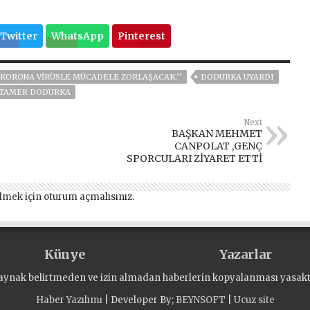
Twitter
WhatsApp
Pinterest
E KORONA VIRÜSLE MÜCADELE ZORLAŞACAK.’’
DODURKA UYARDI
TAMER DODURKA
Next
BAŞKAN MEHMET
CANPOLAT ,GENÇ
SPORCULARI ZİYARET ETTİ
lmek için
oturum açmalısınız
.
Künye
Yazarlar
aynak belirtmeden ve izin almadan haberlerin kopyalanması yasaktı
Haber Yazılımı
| Developer By;
BEYNSOFT
|
Ucuz site