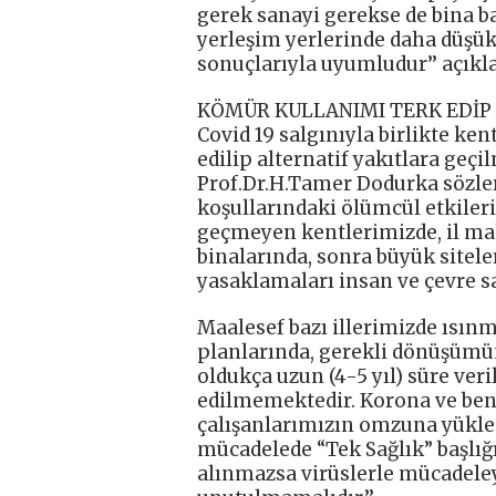
gerek sanayi gerekse de bina b
yerleşim yerlerinde daha düşük
sonuçlarıyla uyumludur’’ açık
KÖMÜR KULLANIMI TERK EDİP
Covid 19 salgınıyla birlikte k
edilip alternatif yakıtlara geç
Prof.Dr.H.Tamer Dodurka sözleri
koşullarındaki ölümcül etkileri
geçmeyen kentlerimizde, il mah
binalarında, sonra büyük sitel
yasaklamaları insan ve çevre s
Maalesef bazı illerimizde ısın
planlarında, gerekli dönüşümü
oldukça uzun (4-5 yıl) süre veri
edilmemektedir. Korona ve benz
çalışanlarımızın omzuna yüklen
mücadelede “Tek Sağlık” başlığı 
alınmazsa virüslerle mücadele