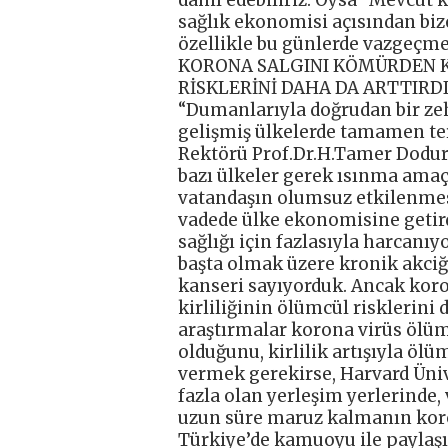
dahil edebiliriz. Oysa “Mevcut
sağlık ekonomisi açısından bize
özellikle bu günlerde vazgeçmem
KORONA SALGINI KÖMÜRDEN K
RİSKLERİNİ DAHA DA ARTTIRD
“Dumanlarıyla doğrudan bir ze
gelişmiş ülkelerde tamamen ter
Rektörü Prof.Dr.H.Tamer Dodurk
bazı ülkeler gerek ısınma amaç
vatandaşın olumsuz etkilenmes
vadede ülke ekonomisine getird
sağlığı için fazlasıyla harcanı
başta olmak üzere kronik akciğe
kanseri sayıyorduk. Ancak kor
kirliliğinin ölümcül risklerini d
araştırmalar korona virüs ölümle
olduğunu, kirlilik artışıyla öl
vermek gerekirse, Harvard Üniv
fazla olan yerleşim yerlerinde,
uzun süre maruz kalmanın koro
Türkiye’de kamuoyu ile paylaşı