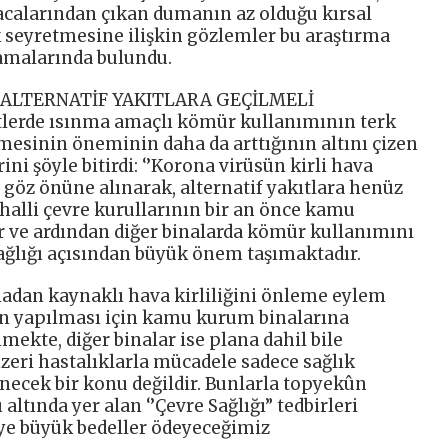
acalarından çıkan dumanın az olduğu kırsal
 seyretmesine ilişkin gözlemler bu araştırma
lamalarında bulundu.
 ALTERNATİF YAKITLARA GEÇİLMELİ
entlerde ısınma amaçlı kömür kullanımının terk
ilmesinin öneminin daha da arttığının altını çizen
ni şöyle bitirdi: ‘’Korona virüsün kirli hava
 göz önüne alınarak, alternatif yakıtlara henüz
alli çevre kurullarının bir an önce kamu
er ve ardından diğer binalarda kömür kullanımını
ağlığı açısından büyük önem taşımaktadır.
madan kaynaklı hava kirliliğini önleme eylem
n yapılması için kamu kurum binalarına
lmekte, diğer binalar ise plana dahil bile
eri hastalıklarla mücadele sadece sağlık
ecek bir konu değildir. Bunlarla topyekûn
altında yer alan ‘’Çevre Sağlığı” tedbirleri
ye büyük bedeller ödeyeceğimiz