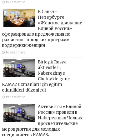
15 saat önce
В Санкт-
Петербурге
«Женское движение
Единой России»
сформировало предложения по
развитию городских программ
поддержки женщин
16 saat önce
Birleşik Rusya
aktivistleri,
Naberezhnye
Chelny’de genç
KAMAZ uzmanları için eğitim
etkinlikleri düzenledi
19 saat önce
Активисты «Единой
России» провели в
Набережных Челнах
просветительские
мероприятия для молодых
специалистов КАМАЗа