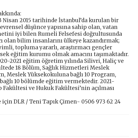
akkında:
3 Nisan 2015 tarihinde İstanbul’da kurulan bir
e evrensel düşünce yapısına sahip olan, vatan
metini iyi bilen Rumeli Felsefesi doğrultusunda
cı olan bilim insanlarını ülkeye kazandırmak;
eyimli, topluma yararlı, araştırmacı gençler
üksek eğitim kurumu olmak amacını taşımaktadır.
20-2021 eğitim öğretim yılında Silivri, Haliç ve
ültede 18 Bölüm, Sağlık Hizmetleri Meslek
m, Meslek Yüksekokuluna bağlı 10 Program,
bağlı 10 bölümde eğitim vermektedir. 2021-
p Fakültesi ve Hukuk Fakültesi’nin açılması
e için DLR / Teni Tapık Çimen- 0506 973 62 24