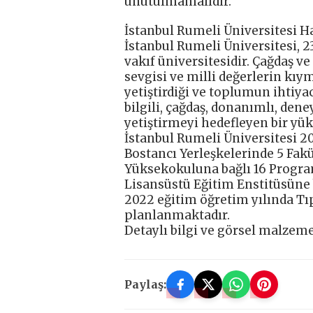
unutulmamalıdır.’’
İstanbul Rumeli Üniversitesi H
İstanbul Rumeli Üniversitesi, 2
vakıf üniversitesidir. Çağdaş v
sevgisi ve milli değerlerin kıy
yetiştirdiği ve toplumun ihtiya
bilgili, çağdaş, donanımlı, den
yetiştirmeyi hedefleyen bir y
İstanbul Rumeli Üniversitesi 20
Bostancı Yerleşkelerinde 5 Fak
Yüksekokuluna bağlı 16 Progra
Lisansüstü Eğitim Enstitüsüne 
2022 eğitim öğretim yılında Tı
planlanmaktadır.
Detaylı bilgi ve görsel malzem
Paylaş: