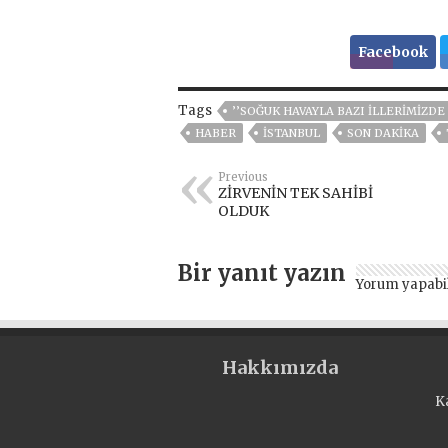
Facebook
Tags
’’SOĞUK HAVAYLA BAZI ILLERIMIZD
HABER
ISTANBUL
SON DAKIKA
Previous
ZİRVENİN TEK SAHİBİ
OLDUK
Bir yanıt yazın
Yorum yapabi
Hakkımızda
K