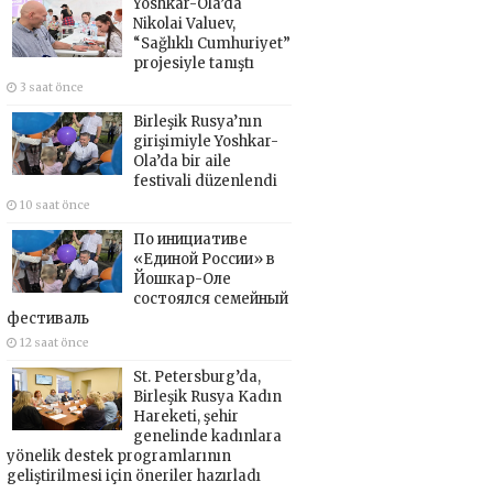
Yoshkar-Ola’da
Nikolai Valuev,
“Sağlıklı Cumhuriyet”
projesiyle tanıştı
3 saat önce
Birleşik Rusya’nın
girişimiyle Yoshkar-
Ola’da bir aile
festivali düzenlendi
10 saat önce
По инициативе
«Единой России» в
Йошкар-Оле
состоялся семейный
фестиваль
12 saat önce
St. Petersburg’da,
Birleşik Rusya Kadın
Hareketi, şehir
genelinde kadınlara
yönelik destek programlarının
geliştirilmesi için öneriler hazırladı