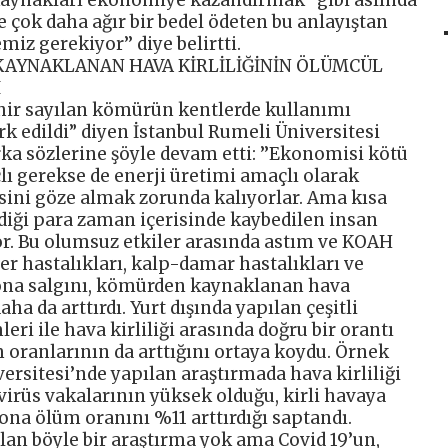
 kaynakları ekonomiye kazandırmak” gibi aslında
 çok daha ağır bir bedel ödeten bu anlayıştan
iz gerekiyor’’ diye belirtti.
AYNAKLANAN HAVA KİRLİLİĞİNİN ÖLÜMCÜL
I
hir sayılan kömürün kentlerde kullanımı
k edildi” diyen İstanbul Rumeli Üniversitesi
a sözlerine şöyle devam etti: ’’Ekonomisi kötü
lı gerekse de enerji üretimi amaçlı olarak
ini göze almak zorunda kalıyorlar. Ama kısa
iği para zaman içerisinde kaybedilen insan
yor. Bu olumsuz etkiler arasında astım ve KOAH
r hastalıkları, kalp-damar hastalıkları ve
ona salgını, kömürden kaynaklanan hava
aha da arttırdı. Yurt dışında yapılan çeşitli
ri ile hava kirliliği arasında doğru bir orantı
üm oranlarının da arttığını ortaya koydu. Örnek
ersitesi’nde yapılan araştırmada hava kirliliği
 virüs vakalarının yüksek olduğu, kirli havaya
na ölüm oranını %11 arttırdığı saptandı.
lan böyle bir araştırma yok ama Covid 19’un,