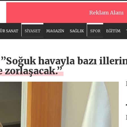
Reklam Alanı
ÜR SANAT
SİYASET
MAGAZİN
SAĞLIK
SPOR
EĞİTİM
’’Soğuk havayla bazı iller
 zorlaşacak.’’