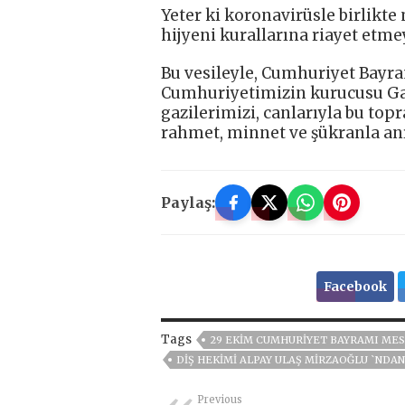
Yeter ki koronavirüsle birlikt
hijyeni kurallarına riayet etm
Bu vesileyle, Cumhuriyet Bayram
Cumhuriyetimizin kurucusu Gaz
gazilerimizi, canlarıyla bu topr
rahmet, minnet ve şükranla a
Paylaş:
Facebook
Tags
29 EKIM CUMHURIYET BAYRAMI MES
DIŞ HEKIMI ALPAY ULAŞ MIRZAOĞLU `NDA
Previous