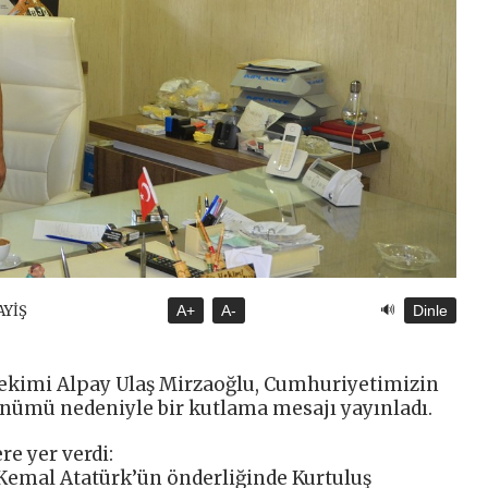
🔊
AYİŞ
A+
A-
Dinle
 Hekimi Alpay Ulaş Mirzaoğlu, Cumhuriyetimizin
önümü nedeniyle bir kutlama mesajı yayınladı.
re yer verdi:
 Kemal Atatürk’ün önderliğinde Kurtuluş