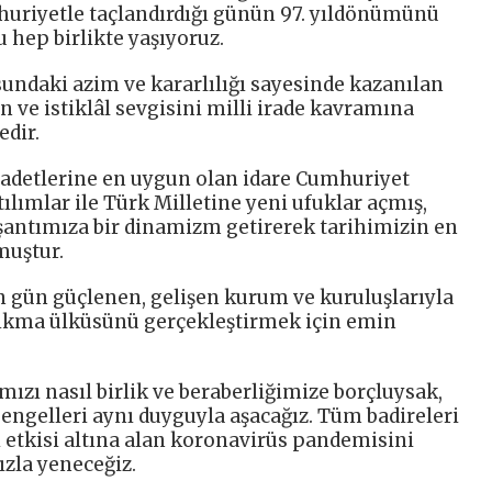
huriyetle taçlandırdığı günün 97. yıldönümünü
hep birlikte yaşıyoruz.
undaki azim ve kararlılığı sayesinde kazanılan
n ve istiklâl sevgisini milli irade kavramına
dir.
 adetlerine en uygun olan idare Cumhuriyet
atılımlar ile Türk Milletine yeni ufuklar açmış,
şantımıza bir dinamizm getirerek tarihimizin en
muştur.
 gün güçlenen, gelişen kurum ve kuruluşlarıyla
ıkma ülküsünü gerçekleştirmek için emin
mızı nasıl birlik ve beraberliğimize borçluysak,
ngelleri aynı duyguyla aşacağız. Tüm badireleri
ı etkisi altına alan koronavirüs pandemisini
ızla yeneceğiz.