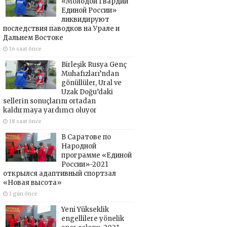
«Молодой Гвардии
Единой России»
ликвидируют
последствия паводков на Урале и
Дальнем Востоке
16 saat önce
Birleşik Rusya Genç
Muhafızları’ndan
gönüllüler, Ural ve
Uzak Doğu’daki
sellerin sonuçlarını ortadan
kaldırmaya yardımcı oluyor
18 saat önce
В Саратове по
Народной
программе «Единой
России»-2021
открылся адаптивный спортзал
«Новая высота»
1 gün önce
Yeni Yükseklik
engellilere yönelik