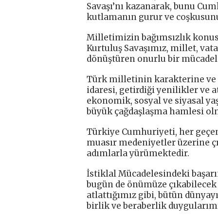
Savaşı’nı kazanarak, bunu Cum
kutlamanın gurur ve coşkusunu 
Milletimizin bağımsızlık konus
Kurtuluş Savaşımız, millet, vata
dönüştüren onurlu bir mücadele
Türk milletinin karakterine ve
idaresi, getirdiği yenilikler ve 
ekonomik, sosyal ve siyasal ya
büyük çağdaşlaşma hamlesi ol
Türkiye Cumhuriyeti, her geçen
muasır medeniyetler üzerine ç
adımlarla yürümektedir.
İstiklal Mücadelesindeki başarı
bugün de önümüze çıkabilecek e
atlattığımız gibi, bütün dünyay
birlik ve beraberlik duygularım