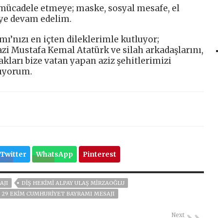
e mücadele etmeye; maske, sosyal mesafe, el
eye devam edelim.
ı’nızı en içten dileklerimle kutluyor;
i Mustafa Kemal Atatürk ve silah arkadaşlarını,
akları bize vatan yapan aziz şehitlerimizi
nıyorum.
Twitter
WhatsApp
Pinterest
AJI
DIŞ HEKIMI ALPAY ULAŞ MIRZAOĞLU
N 29 EKIM CUMHURIYET BAYRAMI MESAJI
Next