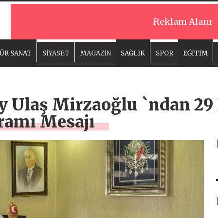
Reklam Alanı
ÜR SANAT
SİYASET
MAGAZİN
SAĞLIK
SPOR
EĞİTİM
y Ulaş Mirzaoğlu `ndan 29
ramı Mesajı