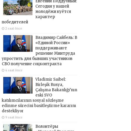
Евгений Поддубный:
Сегодня у нашей
молодёжи куётся
характер
победителей
2 saat önce
Владимир Сайбель: В
«Единой России»
поддерживают
решение Минтруда
упростить для бывших участников
СВО получение соцконтракта
4 saat önce
Vladimir Saibel:
Birleşik Rusya,
Çalışma Bakanlığı’nın
eski SVO
katılımcılarının sosyal sözleşme
edinme sürecini basitleştirme kararını
destekliyor
9 saat önce
Волонтёры