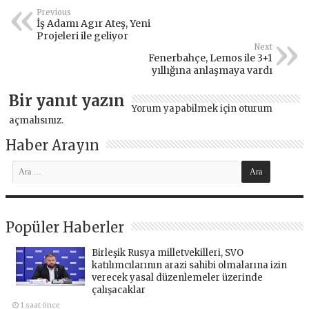
Previous
İş Adamı Agır Ateş, Yeni
Projeleri ile geliyor
Next
Fenerbahçe, Lemos ile 3+1
yıllığına anlaşmaya vardı
Bir yanıt yazın
Yorum yapabilmek için
oturum
açmalısınız
.
Haber Arayın
Popüler Haberler
Birleşik Rusya milletvekilleri, SVO
katılımcılarının arazi sahibi olmalarına izin
verecek yasal düzenlemeler üzerinde
çalışacaklar
1 saat önce