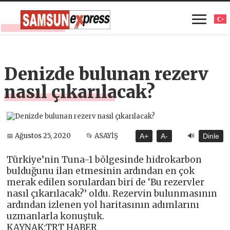
Denizde bulunan rezerv
nasıl çıkarılacak?
🔊
📅 Ağustos 25, 2020
📂 ASAYİŞ
A+
A-
Dinle
Türkiye’nin Tuna-1 bölgesinde hidrokarbon
bulduğunu ilan etmesinin ardından en çok
merak edilen sorulardan biri de ‘Bu rezervler
nasıl çıkarılacak?’ oldu. Rezervin bulunmasının
ardından izlenen yol haritasının adımlarını
uzmanlarla konuştuk.
KAYNAK:TRT HABER