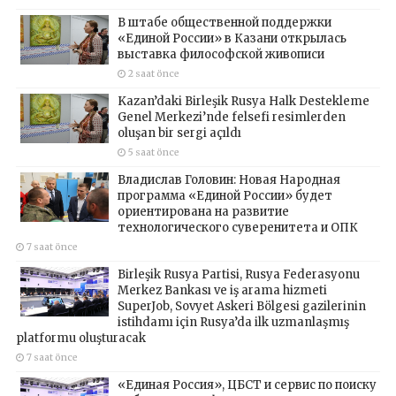
В штабе общественной поддержки
«Единой России» в Казани открылась
выставка философской живописи
2 saat önce
Kazan’daki Birleşik Rusya Halk Destekleme
Genel Merkezi’nde felsefi resimlerden
oluşan bir sergi açıldı
5 saat önce
Владислав Головин: Новая Народная
программа «Единой России» будет
ориентирована на развитие
технологического суверенитета и ОПК
7 saat önce
Birleşik Rusya Partisi, Rusya Federasyonu
Merkez Bankası ve iş arama hizmeti
SuperJob, Sovyet Askeri Bölgesi gazilerinin
istihdamı için Rusya’da ilk uzmanlaşmış
platformu oluşturacak
7 saat önce
«Единая Россия», ЦБСТ и сервис по поиску