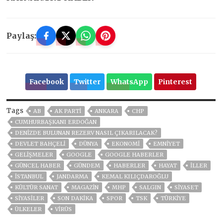
Paylaş:
Facebook
Twitter
WhatsApp
Pinterest
Tags
AB
AK PARTİ
ANKARA
CHP
CUMHURBAŞKANI ERDOĞAN
DENIZDE BULUNAN REZERV NASIL ÇIKARILACAK?
DEVLET BAHÇELİ
DÜNYA
EKONOMİ
EMNİYET
GELIŞMELER
GOOGLE
GOOGLE HABERLER
GÜNCEL HABER
GÜNDEM
HABERLER
HAYAT
İLLER
ISTANBUL
JANDARMA
KEMAL KILIÇDAROĞLU
KÜLTÜR SANAT
MAGAZİN
MHP
SALGIN
SİYASET
SİYASİLER
SON DAKIKA
SPOR
TSK
TÜRKİYE
ÜLKELER
VIRÜS