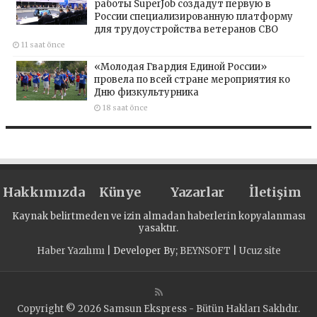
работы SuperJob создадут первую в
России специализированную платформу
для трудоустройства ветеранов СВО
11 saat önce
«Молодая Гвардия Единой России»
провела по всей стране мероприятия ко
Дню физкультурника
18 saat önce
Hakkımızda
Künye
Yazarlar
İletişim
Kaynak belirtmeden ve izin almadan haberlerin kopyalanması
yasaktır.
Haber Yazılımı
| Developer By;
BEYNSOFT
|
Ucuz site
Copyright © 2026 Samsun Ekspress - Bütün Hakları Saklıdır.