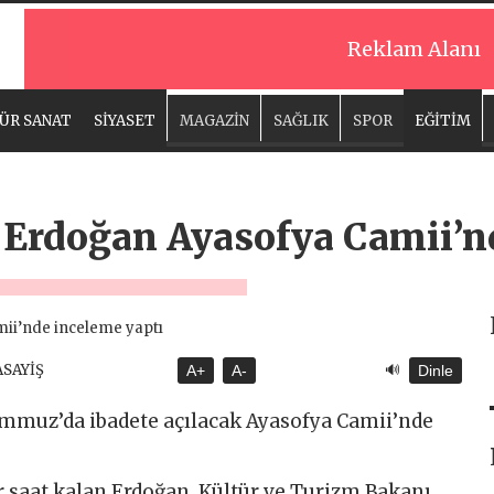
Reklam Alanı
ÜR SANAT
SİYASET
MAGAZİN
SAĞLIK
SPOR
EĞİTİM
Erdoğan Ayasofya Camii’n
🔊
ASAYİŞ
A+
A-
Dinle
mmuz’da ibadete açılacak Ayasofya Camii’nde
r saat kalan Erdoğan, Kültür ve Turizm Bakanı