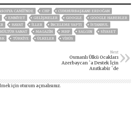
ASOFYA CAMII'NDE
CHP
CUMHURBAŞKANI ERDOĞAN
EMNİYET
GELIŞMELER
GOOGLE
GOOGLE HABERLER
ER
HAYAT
İLLER
INCELEME YAPTI
ISTANBUL
KÜLTÜR SANAT
MAGAZİN
MHP
SALGIN
SİYASET
SK
TÜRKİYE
ÜLKELER
VIRÜS
Next
Osmanlı Ülkü Ocakları
Azerbaycan `a Destek İçin
Anıtkabir `de
lmek için
oturum açmalısınız
.