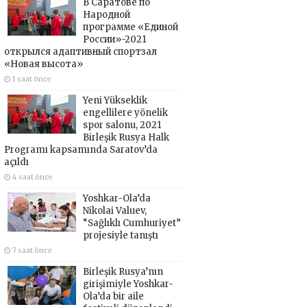
В Саратове по
Народной
программе «Единой
России»-2021
открылся адаптивный спортзал
«Новая высота»
1 saat önce
Yeni Yükseklik
engellilere yönelik
spor salonu, 2021
Birleşik Rusya Halk
Programı kapsamında Saratov’da
açıldı
4 saat önce
Yoshkar-Ola’da
Nikolai Valuev,
“Sağlıklı Cumhuriyet”
projesiyle tanıştı
7 saat önce
Birleşik Rusya’nın
girişimiyle Yoshkar-
Ola’da bir aile