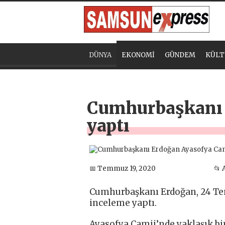
DÜNYA
EKONOMİ
GÜNDEM
KÜLT
Cumhurbaşkanı 
yaptı
📅 Temmuz 19, 2020
📂 
Cumhurbaşkanı Erdoğan, 24 Te
inceleme yaptı.
Ayasofya Camii’nde yaklaşık bi