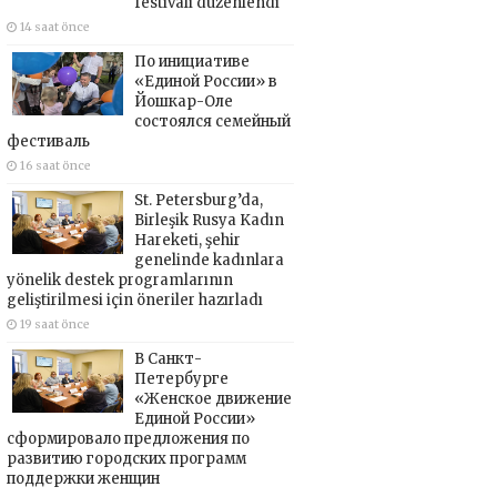
festivali düzenlendi
14 saat önce
По инициативе
«Единой России» в
Йошкар-Оле
состоялся семейный
фестиваль
16 saat önce
St. Petersburg’da,
Birleşik Rusya Kadın
Hareketi, şehir
genelinde kadınlara
yönelik destek programlarının
geliştirilmesi için öneriler hazırladı
19 saat önce
В Санкт-
Петербурге
«Женское движение
Единой России»
сформировало предложения по
развитию городских программ
поддержки женщин