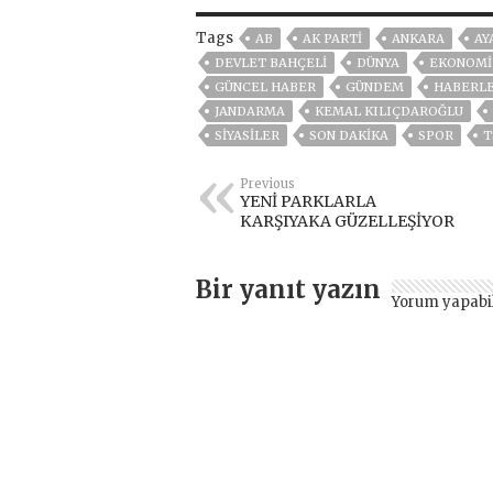
Tags
AB
AK PARTİ
ANKARA
AY
DEVLET BAHÇELİ
DÜNYA
EKONOMİ
GÜNCEL HABER
GÜNDEM
HABERL
JANDARMA
KEMAL KILIÇDAROĞLU
SİYASİLER
SON DAKIKA
SPOR
T
Previous
YENİ PARKLARLA
KARŞIYAKA GÜZELLEŞİYOR
Bir yanıt yazın
Yorum yapabi