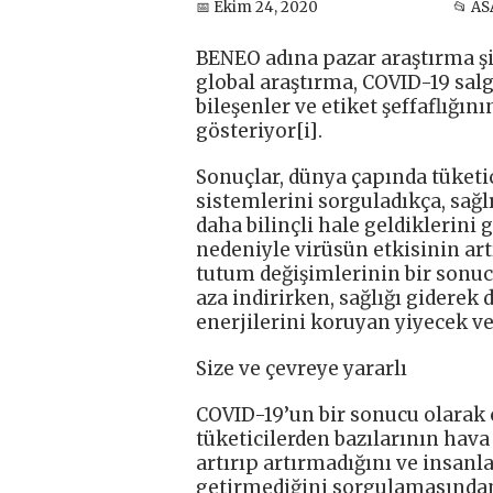
📅 Ekim 24, 2020
📂 AS
BENEO adına pazar araştırma şi
global araştırma, COVID-19 salgı
bileşenler ve etiket şeffaflığı
gösteriyor[i].
Sonuçlar, dünya çapında tüketi
sistemlerini sorguladıkça, sağl
daha bilinçli hale geldiklerini 
nedeniyle virüsün etkisinin artı
tutum değişimlerinin bir sonucu
aza indirirken, sağlığı giderek
enerjilerini koruyan yiyecek ve
Size ve çevreye yararlı
COVID-19’un bir sonucu olarak ç
tüketicilerden bazılarının hava
artırıp artırmadığını ve insanl
getirmediğini sorgulamasından 