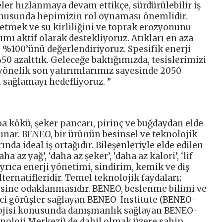
işeler hızlanmaya devam ettikçe, sürdürülebilir iş
nusunda hepimizin rol oynaması önemlidir.
k etmek ve su kirliliğini ve toprak erozyonunu
ımı aktif olarak destekliyoruz. Atıkları en aza
100’ünü değerlendiriyoruz. Spesifik enerji
50 azalttık. Geleceğe baktığımızda, tesislerimizi
yönelik son yatırımlarımız sayesinde 2050
 sağlamayı hedefliyoruz. ”
 kökü, şeker pancarı, pirinç ve buğdaydan elde
unar. BENEO, bir ürünün besinsel ve teknolojik
ında ideal iş ortağıdır. Bileşenleriyle elde edilen
a az yağ’, ‘daha az şeker’, ‘daha az kalori’, ‘lif
 ayrıca enerji yönetimi, sindirim, kemik ve diş
lternatifleridir. Temel teknolojik faydaları;
mesine odaklanmasıdır. BENEO, beslenme bilimi ve
eyici görüşler sağlayan BENEO-Institute (BENEO-
ojisi konusunda danışmanlık sağlayan BENEO-
oloji Merkezi) de dahil olmak üzere sahip