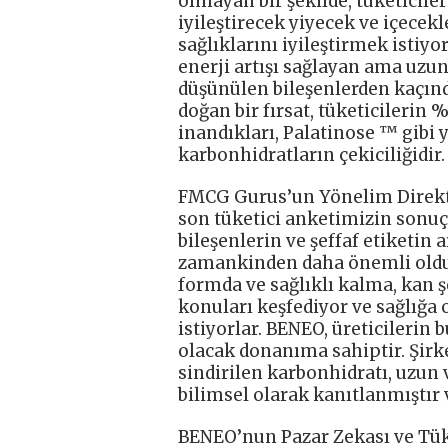
olmayan bir şekilde, tüketiciler
iyileştirecek yiyecek ve içecekl
sağlıklarını iyileştirmek istiyor
enerji artışı sağlayan ama uzun
düşünülen bileşenlerden kaçın
doğan bir fırsat, tüketicilerin 
inandıkları, Palatinose ™ gibi 
karbonhidratların çekiciliğidir.
FMCG Gurus’un Yönelim Direkt
son tüketici anketimizin sonuç
bileşenlerin ve şeffaf etiketin 
zamankinden daha önemli olduğ
formda ve sağlıklı kalma, kan şe
konuları keşfediyor ve sağlığa
istiyorlar. BENEO, üreticilerin
olacak donanıma sahiptir. Şirke
sindirilen karbonhidratı, uzun
bilimsel olarak kanıtlanmıştır 
BENEO’nun Pazar Zekası ve Tük