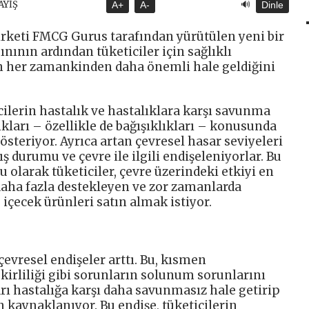
🔊
AYİŞ
A+
A-
Dinle
rketi FMCG Gurus tarafından yürütülen yeni bir
nının ardından tüketiciler için sağlıklı
nın her zamankinden daha önemli hale geldiğini
cilerin hastalık ve hastalıklara karşı savunma
ıkları – özellikle de bağışıklıkları – konusunda
gösteriyor. Ayrıca artan çevresel hasar seviyeleri
ş durumu ve çevre ile ilgili endişeleniyorlar. Bu
 olarak tüketiciler, çevre üzerindeki etkiyi en
 daha fazla destekleyen ve zor zamanlarda
 içecek ürünleri satın almak istiyor.
evresel endişeler arttı. Bu, kısmen
 kirliliği gibi sorunların solunum sorunlarını
arı hastalığa karşı daha savunmasız hale getirip
kaynaklanıyor. Bu endişe, tüketicilerin