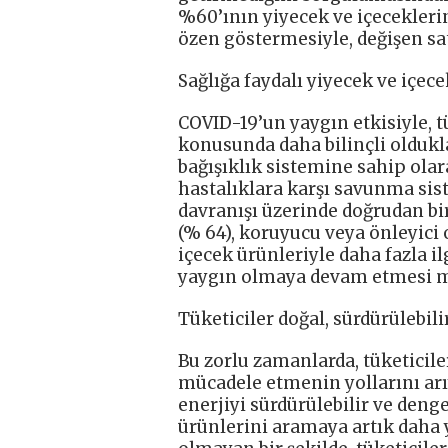
%60’ının yiyecek ve içeceklerin
özen göstermesiyle, değişen s
Sağlığa faydalı yiyecek ve içe
COVID-19’un yaygın etkisiyle, t
konusunda daha bilinçli oldukla
bağışıklık sistemine sahip olar
hastalıklara karşı savunma sis
davranışı üzerinde doğrudan bir
(% 64), koruyucu veya önleyici o
içecek ürünleriyle daha fazla i
yaygın olmaya devam etmesi 
Tüketiciler doğal, sürdürülebilir
Bu zorlu zamanlarda, tüketicile
mücadele etmenin yollarını arıy
enerjiyi sürdürülebilir ve denge
ürünlerini aramaya artık daha ya