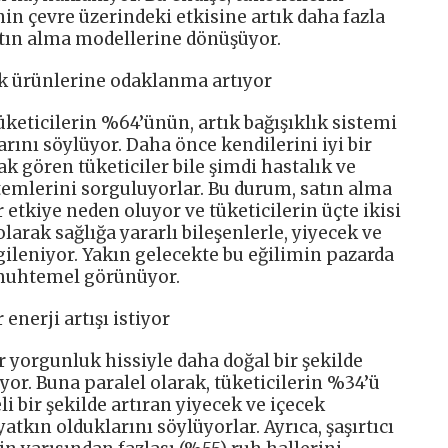
in çevre üzerindeki etkisine artık daha fazla
atın alma modellerine dönüşüyor.
cek ürünlerine odaklanma artıyor
üketicilerin %64’ünün, artık bağışıklık sistemi
rını söylüyor. Daha önce kendilerini iyi bir
ak gören tüketiciler bile şimdi hastalık ve
temlerini sorguluyorlar. Bu durum, satın alma
 etkiye neden oluyor ve tüketicilerin üçte ikisi
larak sağlığa yararlı bileşenlerle, yiyecek ve
lgileniyor. Yakın gelecekte bu eğilimin pazarda
muhtemel görünüyor.
 enerji artışı istiyor
r yorgunluk hissiyle daha doğal bir şekilde
or. Buna paralel olarak, tüketicilerin %34’ü
li bir şekilde artıran yiyecek ve içecek
tkın olduklarını söylüyorlar. Ayrıca, şaşırtıcı