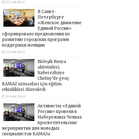
12 saat önce
В Санкт-
Петербурге
«Женское движение
Единой России»
сформировало предложения по
развитию городских программ
поддержки женщин
13 saat önce
Birleşik Rusya
aktivistleri,
Naberezhnye
Chelny’de genç
KAMAZ uzmanları için eğitim
etkinlikleri düzenledi
16 saat önce
Активисты «Единой
России» провели в
Набережных Челнах
просветительские
мероприятия для молодых
специалистов КАМАЗа