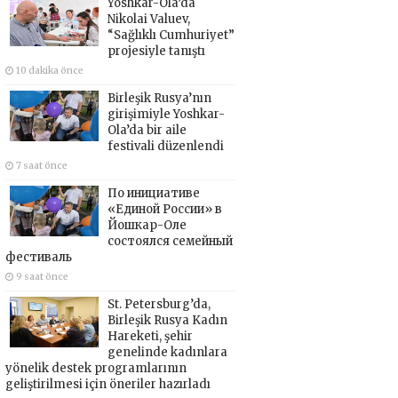
Yoshkar-Ola’da
Nikolai Valuev,
“Sağlıklı Cumhuriyet”
projesiyle tanıştı
10 dakika önce
Birleşik Rusya’nın
girişimiyle Yoshkar-
Ola’da bir aile
festivali düzenlendi
7 saat önce
По инициативе
«Единой России» в
Йошкар-Оле
состоялся семейный
фестиваль
9 saat önce
St. Petersburg’da,
Birleşik Rusya Kadın
Hareketi, şehir
genelinde kadınlara
yönelik destek programlarının
geliştirilmesi için öneriler hazırladı