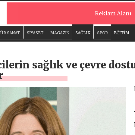
Reklam Alanı
ÜR SANAT
SİYASET
MAGAZİN
SAĞLIK
SPOR
EĞİTİM
ilerin sağlık ve çevre dost
r