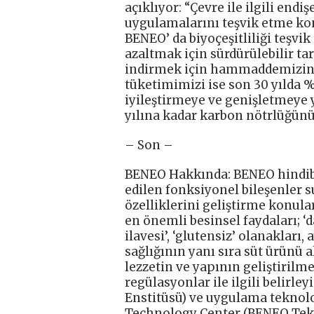
açıklıyor: “Çevre ile ilgili end
uygulamalarını teşvik etme ko
BENEO’ da biyoçeşitliliği teşvi
azaltmak için sürdürülebilir tar
indirmek için hammaddemizin %
tüketimimizi ise son 30 yılda %
iyileştirmeye ve genişletmeye 
yılına kadar karbon nötrlüğünü
– Son –
BENEO Hakkında: BENEO hindiba
edilen fonksiyonel bileşenler s
özelliklerini geliştirme konular
en önemli besinsel faydaları; ‘dah
ilavesi’, ‘glutensiz’ olanakları,
sağlığının yanı sıra süt ürünü a
lezzetin ve yapının geliştiril
regülasyonlar ile ilgili belirl
Enstitüsü) ve uygulama teknol
Technology Center (BENEO Tekn