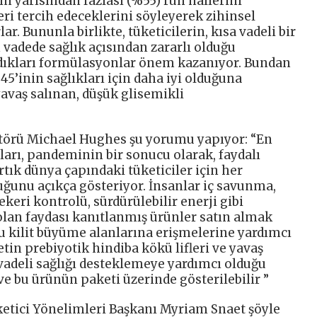
in yarısından fazlası (%55) ruh hallerini
eri tercih edeceklerini söyleyerek zihinsel
lar. Bununla birlikte, tüketicilerin, kısa vadeli bir
 vadede sağlık açısından zararlı olduğu
dıkları formülasyonlar önem kazanıyor. Bundan
%45’inin sağlıkları için daha iyi olduğuna
yavaş salınan, düşük glisemikli
örü Michael Hughes şu yorumu yapıyor: “En
ları, pandeminin bir sonucu olarak, faydalı
artık dünya çapındaki tüketiciler için her
unu açıkça gösteriyor. İnsanlar iç savunma,
keri kontrolü, sürdürülebilir enerji gibi
 olan faydası kanıtlanmış ürünler satın almak
 bu kilit büyüme alanlarına erişmelerine yardımcı
tin prebiyotik hindiba kökü lifleri ve yavaş
 vadeli sağlığı desteklemeye yardımcı olduğu
ve bu ürünün paketi üzerinde gösterilebilir ”
etici Yönelimleri Başkanı Myriam Snaet şöyle