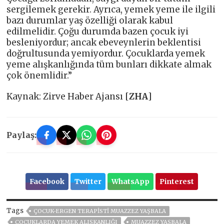
sergilemek gerekir. Ayrıca, yemek yeme ile ilgili
bazı durumlar yaş özelliği olarak kabul
edilmelidir. Çoğu durumda bazen çocuk iyi
besleniyordur; ancak ebeveynlerin beklentisi
doğrultusunda yemiyordur. Çocuklarda yemek
yeme alışkanlığında tüm bunları dikkate almak
çok önemlidir.”
Kaynak: Zirve Haber Ajansı [
ZHA
]
Paylaş:
Facebook
Twitter
WhatsApp
Pinterest
Tags
ÇOCUK-ERGEN TERAPISTI MUAZZEZ YAŞBALA
ÇOCUKLARDA YEMEK ALIŞKANLIĞI
MUAZZEZ YAŞBALA