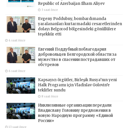
Republic of Azerbaijan Ilham Aliyev
3 saat önce
Evgeny Poddubny, bombardımanda
yaralananları kurtarmadaki cesaretlerinden
dolayı Belgorod bölgesindeki gönüllülere
teşekkür etti
4 saat önce
Евгений Поддубный поблагодарил
добровольцев Белгородской области за
мужество в спасении пострадавших от
обстрелов
6 saat önce
Kapsayıcı örgütler, Birleşik Rusya’nın yeni
Halk Programı için Vladislav Golovin’e
teklifler sundu
8 saat önce
Инклюзивные организации передали
Владиславу Головину предложения в
новую Народную программу «Единой
России»
13 saat önce