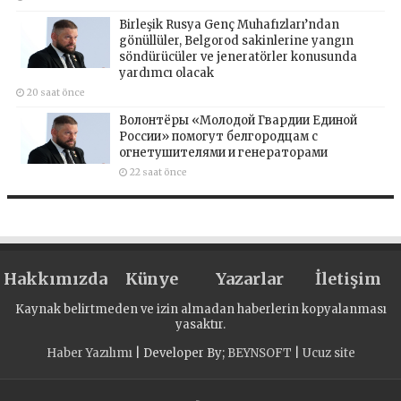
Birleşik Rusya Genç Muhafızları’ndan
gönüllüler, Belgorod sakinlerine yangın
söndürücüler ve jeneratörler konusunda
yardımcı olacak
20 saat önce
Волонтёры «Молодой Гвардии Единой
России» помогут белгородцам с
огнетушителями и генераторами
22 saat önce
Hakkımızda
Künye
Yazarlar
İletişim
Kaynak belirtmeden ve izin almadan haberlerin kopyalanması
yasaktır.
Haber Yazılımı
| Developer By;
BEYNSOFT
|
Ucuz site