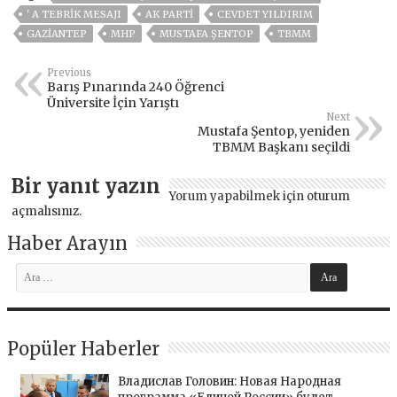
' A TEBRIK MESAJI
AK PARTİ
CEVDET YILDIRIM
GAZIANTEP
MHP
MUSTAFA ŞENTOP
TBMM
Previous
Barış Pınarında 240 Öğrenci
Üniversite İçin Yarıştı
Next
Mustafa Şentop, yeniden
TBMM Başkanı seçildi
Bir yanıt yazın
Yorum yapabilmek için
oturum
açmalısınız
.
Haber Arayın
Popüler Haberler
Владислав Головин: Новая Народная