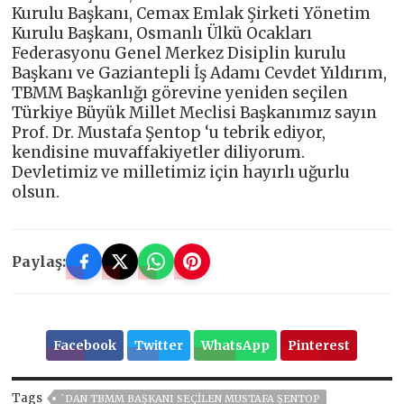
Kurulu Başkanı, Cemax Emlak Şirketi Yönetim
Kurulu Başkanı, Osmanlı Ülkü Ocakları
Federasyonu Genel Merkez Disiplin kurulu
Başkanı ve Gaziantepli İş Adamı Cevdet Yıldırım,
TBMM Başkanlığı görevine yeniden seçilen
Türkiye Büyük Millet Meclisi Başkanımız sayın
Prof. Dr. Mustafa Şentop ‘u tebrik ediyor,
kendisine muvaffakiyetler diliyorum.
Devletimiz ve milletimiz için hayırlı uğurlu
olsun.
Paylaş:
Facebook
Twitter
WhatsApp
Pinterest
Tags
`DAN TBMM BAŞKANI SEÇILEN MUSTAFA ŞENTOP