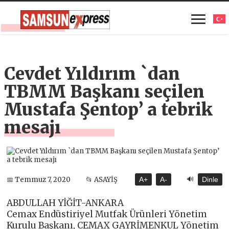
Cevdet Yıldırım `dan
TBMM Başkanı seçilen
Mustafa Şentop’ a tebrik
mesajı
🔊
📅 Temmuz 7, 2020
📂 ASAYİŞ
A+
A-
Dinle
ABDULLAH YİĞİT-ANKARA
Cemax Endüstiriyel Mutfak Ürünleri Yönetim
Kurulu Başkanı, CEMAX GAYRİMENKUL Yönetim