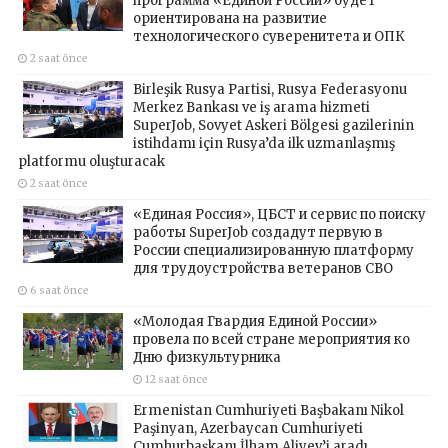
программа «Единой России» будет
ориентирована на развитие
технологического суверенитета и ОПК
2 saat önce
Birleşik Rusya Partisi, Rusya Federasyonu
Merkez Bankası ve iş arama hizmeti
SuperJob, Sovyet Askeri Bölgesi gazilerinin
istihdamı için Rusya’da ilk uzmanlaşmış
platformu oluşturacak
2 saat önce
«Единая Россия», ЦБСТ и сервис по поиску
работы SuperJob создадут первую в
России специализированную платформу
для трудоустройства ветеранов СВО
6 saat önce
«Молодая Гвардия Единой России»
провела по всей стране мероприятия ко
Дню физкультурника
12 saat önce
Ermenistan Cumhuriyeti Başbakanı Nikol
Paşinyan, Azerbaycan Cumhuriyeti
Cumhurbaşkanı İlham Aliyev’i aradı