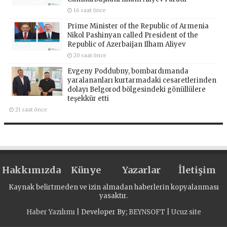
16 saat önce
Prime Minister of the Republic of Armenia
Nikol Pashinyan called President of the
Republic of Azerbaijan Ilham Aliyev
20 saat önce
Evgeny Poddubny, bombardımanda
yaralananları kurtarmadaki cesaretlerinden
dolayı Belgorod bölgesindeki gönüllülere
teşekkür etti
21 saat önce
Hakkımızda
Künye
Yazarlar
İletişim
Kaynak belirtmeden ve izin almadan haberlerin kopyalanması
yasaktır.
Haber Yazılımı
| Developer By;
BEYNSOFT
|
Ucuz site