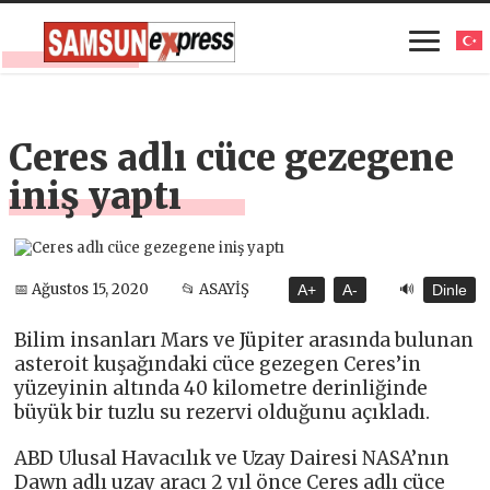
Ceres adlı cüce gezegene
iniş yaptı
🔊
📅 Ağustos 15, 2020
📂 ASAYİŞ
A+
A-
Dinle
Bilim insanları Mars ve Jüpiter arasında bulunan
asteroit kuşağındaki cüce gezegen Ceres’in
yüzeyinin altında 40 kilometre derinliğinde
büyük bir tuzlu su rezervi olduğunu açıkladı.
ABD Ulusal Havacılık ve Uzay Dairesi NASA’nın
Dawn adlı uzay aracı 2 yıl önce Ceres adlı cüce