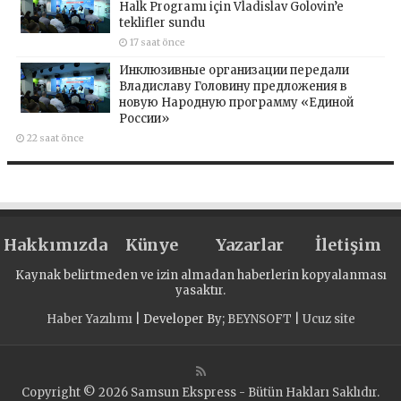
Halk Programı için Vladislav Golovin’e
teklifler sundu
17 saat önce
Инклюзивные организации передали
Владиславу Головину предложения в
новую Народную программу «Единой
России»
22 saat önce
Hakkımızda
Künye
Yazarlar
İletişim
Kaynak belirtmeden ve izin almadan haberlerin kopyalanması
yasaktır.
Haber Yazılımı
| Developer By;
BEYNSOFT
|
Ucuz site
Copyright © 2026 Samsun Ekspress - Bütün Hakları Saklıdır.