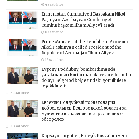
4 saat önce
Ermenistan Cumhuriyeti Başbakanı Nikol
Paşinyan, Azerbaycan Cumhuriyeti
Cumhurbaşkanı İlham Aliyev’i aradı
8 saat önce
Prime Minister of the Republic of Armenia
Nikol Pashinyan called President of the
Republic of Azerbaijan Ilham Aliyev
12 saat önce
Evgeny Poddubny, bombardımanda
yaralananları kurtarmadaki cesaretlerinden
dolayı Belgorod bölgesindeki gönüllülere
teşekkür etti
13 saat önce
Евгений Поддубный поблагодарил
добровольцев Белгородской области за
мужество в спасении пострадавших от
обстрелов
14 saat önce
Kapsayıcı örgütler, Birleşik Rusya’nın yeni