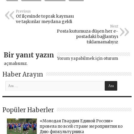
Previous
Of ilçesinde toprak kayması
ve taşkınlar meydana geldi
Next
Posta kutumuza düşen her e-
postadaki bağlantıyı
tıklamamalıyız
Bir yanıt yazın
Yorum yapabilmek için
oturum
açmalısınız
.
Haber Arayın
Popüler Haberler
«Молодая Гвардия Единой России»
провела по всей стране мероприятия ко
Дню физкультурника