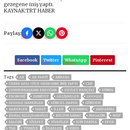
gezegene iniş yaptı.
KAYNAK:TRT HABER
Paylaş:
Facebook
Twitter
WhatsApp
Pinterest
Tags
AB
AK PARTİ
ANKARA
CERES ADLI CÜCE GEZEGENE INIŞ YAPTI
CHP
CUMHURBAŞKANI ERDOĞAN
DEVLET BAHÇELİ
DÜNYA
EKONOMİ
EMNİYET
GELIŞMELER
GOOGLE
GOOGLE HABERLER
GÜNCEL HABER
GÜNDEM
HABERLER
HAYAT
İLLER
ISTANBUL
JANDARMA
KEMAL KILIÇDAROĞLU
KÜLTÜR SANAT
MAGAZİN
MHP
SALGIN
SİYASET
SİYASİLER
SON DAKIKA
SPOR
TSK
TÜRKİYE
ÜLKELER
VIRÜS