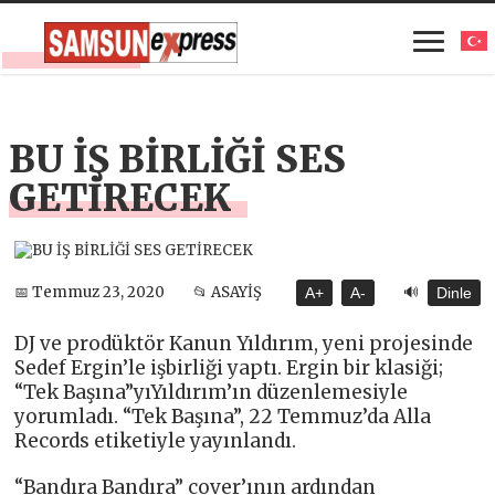
BU İŞ BİRLİĞİ SES
GETİRECEK
🔊
📅 Temmuz 23, 2020
📂 ASAYİŞ
A+
A-
Dinle
DJ ve prodüktör Kanun Yıldırım, yeni projesinde
Sedef Ergin’le işbirliği yaptı. Ergin bir klasiği;
“Tek Başına”yıYıldırım’ın düzenlemesiyle
yorumladı. “Tek Başına”, 22 Temmuz’da Alla
Records etiketiyle yayınlandı.
“Bandıra Bandıra” cover’ının ardından