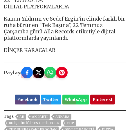
22 TEMMUZ’DA
DİJİTAL PLATFORMLARDA
Kanun Yıldırım ve Sedef Ergin’in elinde farklı bir
ruha bürünen “Tek Başına”, 22 Temmuz
Çarşamba günü Alla Records etiketiyle dijital
platformlarda yayınlandı.
DİNÇER KARACALAR
Paylaş:
Facebook
Twitter
WhatsApp
Pinterest
Tags
AB
AK PARTİ
ANKARA
BU İŞ BİRLİĞİ SES GETİRECEK
CHP
CUMHURBAŞKANI ERDOĞAN
DEVLET BAHÇELİ
DÜNYA