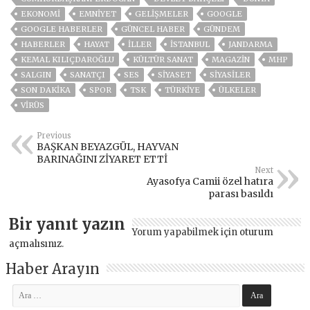
EKONOMİ
EMNİYET
GELIŞMELER
GOOGLE
GOOGLE HABERLER
GÜNCEL HABER
GÜNDEM
HABERLER
HAYAT
İLLER
ISTANBUL
JANDARMA
KEMAL KILIÇDAROĞLU
KÜLTÜR SANAT
MAGAZİN
MHP
SALGIN
SANATÇI
SES
SİYASET
SİYASİLER
SON DAKIKA
SPOR
TSK
TÜRKİYE
ÜLKELER
VIRÜS
Previous
BAŞKAN BEYAZGÜL, HAYVAN
BARINAĞINI ZİYARET ETTİ
Next
Ayasofya Camii özel hatıra
parası basıldı
Bir yanıt yazın
Yorum yapabilmek için
oturum
açmalısınız
.
Haber Arayın