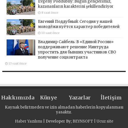
Evgeny Poddubny: Bugün gençlerimiz,
kazananların karakterini şekillendiriyor
8 saat önce
Евгений Поддубный: Сегодня у нашей
молодёжи куётся характер победителей
10 saat önce
Владимир Сайбель: В «Единой России»
поддерживают решение Минтруда
упростить для бывших участников СВО
получение соцконтракта
13 saat önce
Hakkımızda
Künye
Yazarlar
İletişim
Kaynak belirtmeden ve izin almadan haberlerin kopyalanması
yasaktır.
Haber Yazılımı
| Developer By;
BEYNSOFT
|
Ucuz site