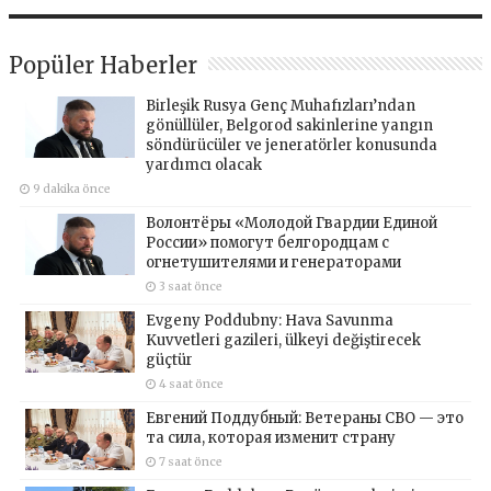
Popüler Haberler
Birleşik Rusya Genç Muhafızları’ndan
gönüllüler, Belgorod sakinlerine yangın
söndürücüler ve jeneratörler konusunda
yardımcı olacak
9 dakika önce
Волонтёры «Молодой Гвардии Единой
России» помогут белгородцам с
огнетушителями и генераторами
3 saat önce
Evgeny Poddubny: Hava Savunma
Kuvvetleri gazileri, ülkeyi değiştirecek
güçtür
4 saat önce
Евгений Поддубный: Ветераны СВО — это
та сила, которая изменит страну
7 saat önce