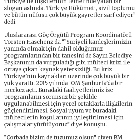
Türkiye ile ilişkilerinin temelinde yatan bir
slogan aslında. Türkiye Hükümeti, sivil toplumu
ve bütün nüfusu çok büyük gayretler sarf ediyor”
dedi.
Uluslararası Göç Örgütü Program Koordinatörü
Torsten Haschenz da “”Suriyeli kardeşlerimizin
yanında olmak için dahil olduğumuz
programlarından bir tanesini de Sayın Belediye
Başkanının da vurguladığı gibi mülteci krizi ile
ortaya çıkan kaynak yetersizliği. Bu kriz
Türkiye’nin kaynakları üzerinde çok büyük bir
yük yarattı. 2015 yılında IOM Şanlıurfa’da bir
merkez açtı. Buradaki faaliyetlerimiz ise
programların sorunsuz bir şekilde
uygulanabilmesi için yerel ortaklarla ilişkilerin
güçlendirilmesi. Sosyal uyum ve buradaki
mültecilerin koşullarının iyileştirilmesi için
çalışmalar yürütüyoruz” diye konuştu.
“Çorbada bizim de tuzumuz olsun” diyen BM