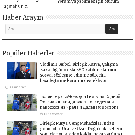
Yorum yapabilmek için
oturum
açmalısınız
.
Haber Arayın
Popüler Haberler
Vladimir Saibel: Birleşik Rusya, Çalışma
Bakanlığı’nın eski SVO katılımcılarının
sosyal sözleşme edinme sürecini
basitleştirme kararını destekliyor
3 saat önce
Волонтёры «Молодой Гвардии Единой
России» ликвидируют последствия
паводков на Урале и Дальнем Востоке
10 saat önce
Birleşik Rusya Genç Muhafızları’ndan
gönüllüler, Ural ve Uzak Doğu’daki sellerin
sonuçlarını ortadan kaldırmaya yardımcı