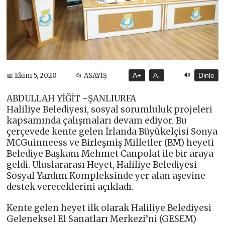
🔊
📅 Ekim 5, 2020
📂 ASAYİŞ
A+
A-
Dinle
ABDULLAH YİĞİT -ŞANLIURFA
Haliliye Belediyesi, sosyal sorumluluk projeleri
kapsamında çalışmaları devam ediyor. Bu
çerçevede kente gelen İrlanda Büyükelçisi Sonya
MCGuinneess ve Birleşmiş Milletler (BM) heyeti
Belediye Başkanı Mehmet Canpolat ile bir araya
geldi. Uluslararası Heyet, Haliliye Belediyesi
Sosyal Yardım Kompleksinde yer alan aşevine
destek vereceklerini açıkladı.
Kente gelen heyet ilk olarak Haliliye Belediyesi
Geleneksel El Sanatları Merkezi’ni (GESEM)