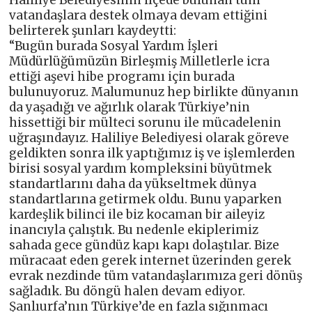
Haliliye Belediyesinin ilçede bulunan tüm
vatandaşlara destek olmaya devam ettiğini
belirterek şunları kaydeytti:
“Bugün burada Sosyal Yardım İşleri
Müdürlüğümüzün Birleşmiş Milletlerle icra
ettiği aşevi hibe programı için burada
bulunuyoruz. Malumunuz hep birlikte dünyanın
da yaşadığı ve ağırlık olarak Türkiye’nin
hissettiği bir mülteci sorunu ile mücadelenin
uğraşındayız. Haliliye Belediyesi olarak göreve
geldikten sonra ilk yaptığımız iş ve işlemlerden
birisi sosyal yardım kompleksini büyütmek
standartlarını daha da yükseltmek dünya
standartlarına getirmek oldu. Bunu yaparken
kardeşlik bilinci ile biz kocaman bir aileyiz
inancıyla çalıştık. Bu nedenle ekiplerimiz
sahada gece gündüz kapı kapı dolaştılar. Bize
müracaat eden gerek internet üzerinden gerek
evrak nezdinde tüm vatandaşlarımıza geri dönüş
sağladık. Bu döngü halen devam ediyor.
Şanlıurfa’nın Türkiye’de en fazla sığınmacı