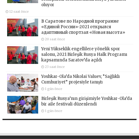
oluyor
12 saat önce
В Саратове по Народной программе
«Единой России»-2021 открылся
адаптивный спортзал «Новая высота»
20 saat önce
Yeni Yükseklik engellilere yönelik spor
salonu, 2021 Birleşik Rusya Halk Programı
kapsamında Saratov’da açıldı
23 saat önce
Yoshkar-Ola’da Nikolai Valuev, “Sağlıklı
Cumhuriyet” projesiyle tanıştı
1 gün önce
Birleşik Rusya’nın girişimiyle Yoshkar-Ola’da
bir aile festivali düzenlendi
1 gün önce