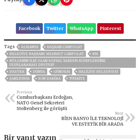
Facebook
Twitter
WhatsApp
Pinterest
Tags
ALMANYA
BAŞKAN CANPOLAT
BELEDIYE BAŞKANI MEHMET CANPOLAT
BM
BÖLGENİN İLKİ OLAN SOSYAL YARDIM KOMPLEKSİNE
ULUSLARARASI DESTEK!
DESTEK
DÜNYA
GÜNDEM
HALİLİYE BELEDİYESİ
ŞANLIURFA
SON DAKIKA
TÜRKİYE
Previous
Cumhurbaşkanı Erdoğan,
NATO Genel Sekreteri
Stoltenberg ile görüştü
Next
BİEN BANYO İLE TEKNOLOJİ
VE ESTETİK BİR ARADA
Bir yanıt yazın