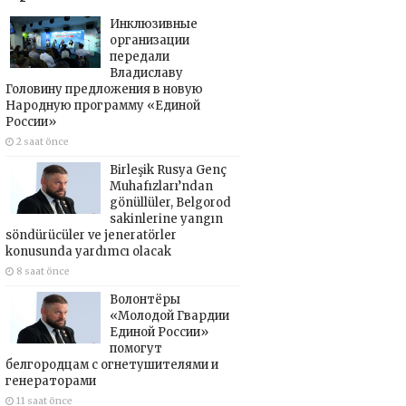
Инклюзивные
организации
передали
Владиславу
Головину предложения в новую
Народную программу «Единой
России»
2 saat önce
Birleşik Rusya Genç
Muhafızları’ndan
gönüllüler, Belgorod
sakinlerine yangın
söndürücüler ve jeneratörler
konusunda yardımcı olacak
8 saat önce
Волонтёры
«Молодой Гвардии
Единой России»
помогут
белгородцам с огнетушителями и
генераторами
11 saat önce