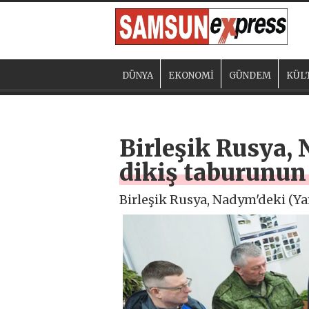
DÜNYA
EKONOMİ
GÜNDEM
KÜL
Birleşik Rusya,
dikiş taburunun 
Birleşik Rusya, Nadym'deki (Y