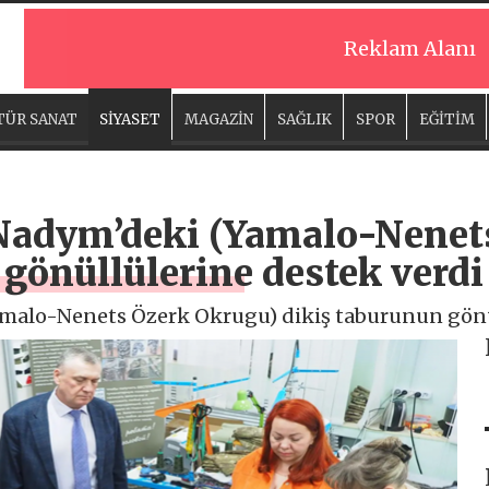
Reklam Alanı
TÜR SANAT
SİYASET
MAGAZİN
SAĞLIK
SPOR
EĞİTİM
 Nadym’deki (Yamalo-Nenet
gönüllülerine destek verdi
amalo-Nenets Özerk Okrugu) dikiş taburunun gönül