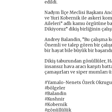
edildi.
Nadym İlçe Meclisi Başkanı And
ve Yuri Kobernik ile askeri kom
Aileleri” adlı kamu örgütüne ba
Dikiyoruz” dikiş birliğinin çalı
Andrey Balandin, “Bu çalışma kes
Önemli ve talep gören bir çalış
bir hayat bile büyük bir başarıdır
Dikiş taburundan gönüllüler, H
insansız hava aracı karşıtı batt
çamaşırları ve siper mumları ü
#Yamalo-Nenets Özerk Okrugu
#bölgeler
#Balandin
#Kushnir
#Kobernik
#gönüllülük