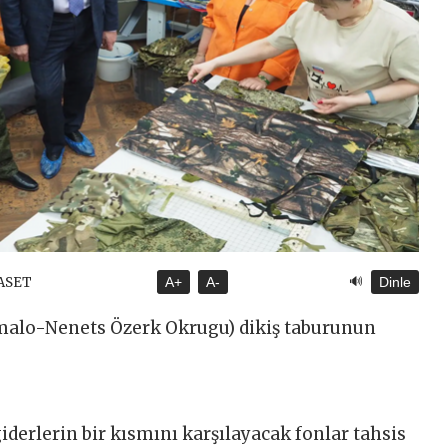
🔊
YASET
A+
A-
Dinle
amalo-Nenets Özerk Okrugu) dikiş taburunun
derlerin bir kısmını karşılayacak fonlar tahsis