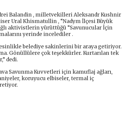
rei Balandin , milletvekilleri Aleksandr Kushnir
iser Ural Khismatullin , “Nadym İlçesi Büyük
ğlı aktivistlerin yürüttüğü “Savunucular İçin
şmalarını yerinde incelediler .
inlikle belediye sakinlerini bir araya getiriyor.
ma. Gönüllülere çok teşekkürler. Kurtarılan tek
,” dedi.
ava Savunma Kuvvetleri için kamuflaj ağları,
aniyeler, koruyucu elbiseler, termal iç
retiyor.