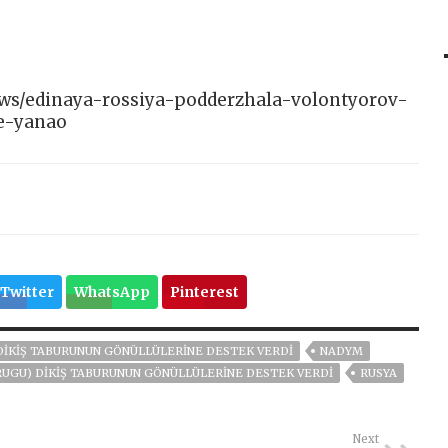
/news/edinaya-rossiya-podderzhala-volontyorov-
e-yanao
Twitter
WhatsApp
Pinterest
DIKIŞ TABURUNUN GÖNÜLLÜLERINE DESTEK VERDI
NADYM
UGU) DIKIŞ TABURUNUN GÖNÜLLÜLERINE DESTEK VERDI
RUSYA
Next