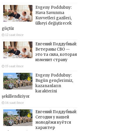
Evgeny Poddubny:
Hava Savunma
Kuvvetleri gazileri,
ülkeyi değiştirecek
güçtür
12 saat önce
Евгений Поддубный:
Ветераны СВО —
это та сила, которая
изменит страну
15 saat önce
Evgeny Poddubny:
Bugün gençlerimiz,
kazananların
karakterini
şekillendiriyor
16 saat önce
Евгений Поддубный:
Сегодня у нашей
молодёжи куётся
характер