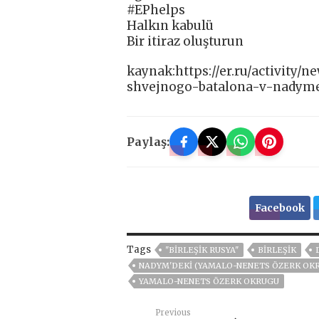
#EPhelps
Halkın kabulü
Bir itiraz oluşturun
kaynak:https://er.ru/activity
shvejnogo-batalona-v-nadym
Paylaş:
Facebook
Tags
"BIRLEŞIK RUSYA"
BIRLEŞIK
NADYM'DEKI (YAMALO-NENETS ÖZERK OKR
YAMALO-NENETS ÖZERK OKRUGU
Previous