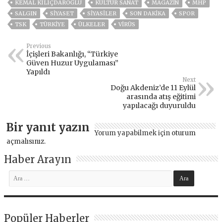
KEMAL KILIÇDAROĞLU
KÜLTÜR SANAT
MAGAZİN
MHP
SALGIN
SİYASET
SİYASİLER
SON DAKIKA
SPOR
TSK
TÜRKİYE
ÜLKELER
VIRÜS
Previous
İçişleri Bakanlığı, “Türkiye
Güven Huzur Uygulaması”
Yapıldı
Next
Doğu Akdeniz’de 11 Eylül
arasında atış eğitimi
yapılacağı duyuruldu
Bir yanıt yazın
Yorum yapabilmek için
oturum
açmalısınız
.
Haber Arayın
Popüler Haberler