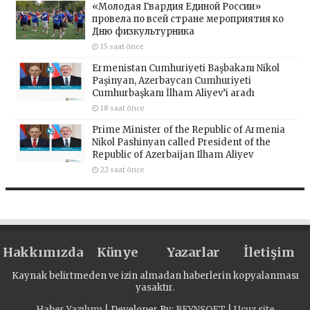
«Молодая Гвардия Единой России»
провела по всей стране мероприятия ко
Дню физкультурника
15 saat önce
Ermenistan Cumhuriyeti Başbakanı Nikol
Paşinyan, Azerbaycan Cumhuriyeti
Cumhurbaşkanı İlham Aliyev’i aradı
18 saat önce
Prime Minister of the Republic of Armenia
Nikol Pashinyan called President of the
Republic of Azerbaijan Ilham Aliyev
22 saat önce
Hakkımızda
Künye
Yazarlar
İletişim
Kaynak belirtmeden ve izin almadan haberlerin kopyalanması
yasaktır.
Haber Yazılımı
| Developer By;
BEYNSOFT
|
Ucuz site