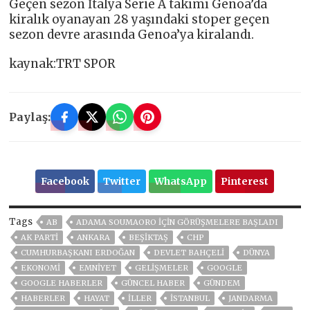
Geçen sezon İtalya Serie A takımı Genoa’da
kiralık oyanayan 28 yaşındaki stoper geçen
sezon devre arasında Genoa’ya kiralandı.
kaynak:TRT SPOR
Paylaş:
Facebook
Twitter
WhatsApp
Pinterest
Tags
AB
ADAMA SOUMAORO IÇIN GÖRÜŞMELERE BAŞLADI
AK PARTİ
ANKARA
BEŞIKTAŞ
CHP
CUMHURBAŞKANI ERDOĞAN
DEVLET BAHÇELİ
DÜNYA
EKONOMİ
EMNİYET
GELIŞMELER
GOOGLE
GOOGLE HABERLER
GÜNCEL HABER
GÜNDEM
HABERLER
HAYAT
İLLER
ISTANBUL
JANDARMA