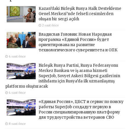
Kazan’daki Birleşik Rusya Halk Destekleme
Genel Merkezi’nde felsefi resimlerden
oluşan bir sergi açıldı
2 saat önce
Владислав Головин: Новая Народная
программа «Единой России» будет
ориентирована на развитие
технологического суверенитета и ОПК
4 saat önce
Birleşik Rusya Partisi, Rusya Federasyonu
Merkez Bankası ve iş arama hizmeti
SuperJob, Sovyet Askeri Bölgesi gazilerinin
istihdamı için Rusya’da ilk uzmanlaşmış
platformu oluşturacak
4 saat önce
«Единая Россия», ЦБСТ и сервис по поиску
работы SuperJob создадут первую в
России специализированную платформу
для трудоустройства ветеранов СВО
8 saat önce