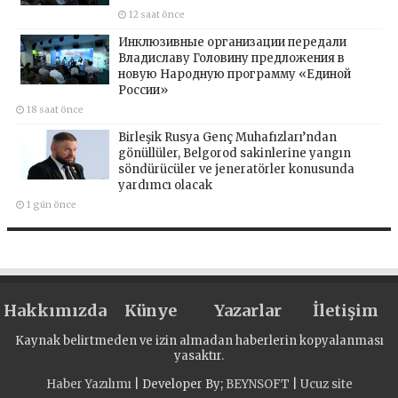
12 saat önce
Инклюзивные организации передали
Владиславу Головину предложения в
новую Народную программу «Единой
России»
18 saat önce
Birleşik Rusya Genç Muhafızları’ndan
gönüllüler, Belgorod sakinlerine yangın
söndürücüler ve jeneratörler konusunda
yardımcı olacak
1 gün önce
Hakkımızda
Künye
Yazarlar
İletişim
Kaynak belirtmeden ve izin almadan haberlerin kopyalanması
yasaktır.
Haber Yazılımı
| Developer By;
BEYNSOFT
|
Ucuz site