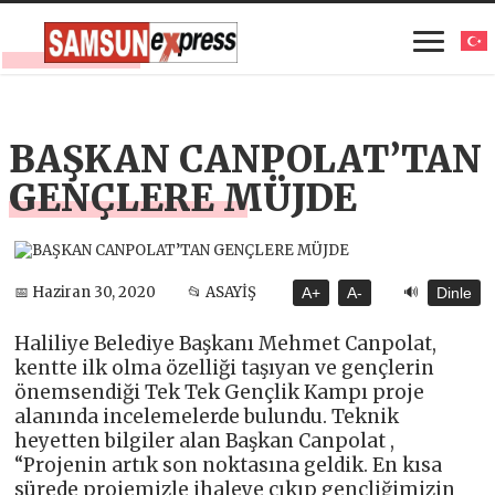
BAŞKAN CANPOLAT’TAN
GENÇLERE MÜJDE
🔊
📅 Haziran 30, 2020
📂 ASAYİŞ
A+
A-
Dinle
Haliliye Belediye Başkanı Mehmet Canpolat,
kentte ilk olma özelliği taşıyan ve gençlerin
önemsendiği Tek Tek Gençlik Kampı proje
alanında incelemelerde bulundu. Teknik
heyetten bilgiler alan Başkan Canpolat ,
“Projenin artık son noktasına geldik. En kısa
sürede projemizle ihaleye çıkıp gençliğimizin