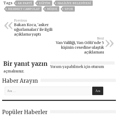
Tags
AK PARTİ
EĞITIM
HALİLİYE BELEDİYESİ
MEHMET CANPOLAT
MÜJDE
SPOR
Previous
Bakan Koca, ‘asker
uğurlamaları’ ile ilgili
açıklama yaptı
Next
Van Valiliği, Van Gölü’nde 5
kişinin cesedine ulaştık
açıklaması
Bir yanıt yazın
Yorum yapabilmek için
oturum
açmalısınız
.
Haber Arayın
Popüler Haberler