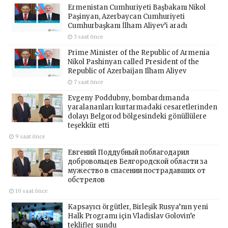
Ermenistan Cumhuriyeti Başbakanı Nikol
Paşinyan, Azerbaycan Cumhuriyeti
Cumhurbaşkanı İlham Aliyev’i aradı
3 saat önce
Prime Minister of the Republic of Armenia
Nikol Pashinyan called President of the
Republic of Azerbaijan Ilham Aliyev
7 saat önce
Evgeny Poddubny, bombardımanda
yaralananları kurtarmadaki cesaretlerinden
dolayı Belgorod bölgesindeki gönüllülere
teşekkür etti
9 saat önce
Евгений Поддубный поблагодарил
добровольцев Белгородской области за
мужество в спасении пострадавших от
обстрелов
10 saat önce
Kapsayıcı örgütler, Birleşik Rusya’nın yeni
Halk Programı için Vladislav Golovin’e
teklifler sundu