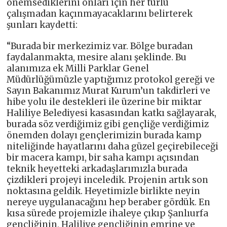
önemsediklerini onları için her türlü
çalışmadan kaçınmayacaklarını belirterek
şunları kaydetti:
“Burada bir merkezimiz var. Bölge buradan
faydalanmakta, mesire alanı şeklinde. Bu
alanımıza ek Milli Parklar Genel
Müdürlüğümüzle yaptığımız protokol gereği ve
Sayın Bakanımız Murat Kurum’un takdirleri ve
hibe yolu ile destekleri ile üzerine bir miktar
Haliliye Belediyesi kasasından katkı sağlayarak,
burada söz verdiğimiz gibi gençliğe verdiğimiz
önemden dolayı gençlerimizin burada kamp
niteliğinde hayatlarını daha güzel geçirebileceği
bir macera kampı, bir saha kampı açısından
teknik heyetteki arkadaşlarımızla burada
çizdikleri projeyi inceledik. Projenin artık son
noktasına geldik. Heyetimizle birlikte neyin
nereye uygulanacağını hep beraber gördük. En
kısa sürede projemizle ihaleye çıkıp Şanlıurfa
gençliğinin, Haliliye gençliğinin emrine ve