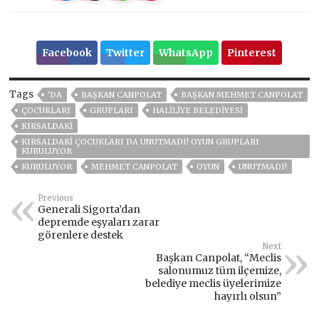
Facebook
Twitter
WhatsApp
Pinterest
Tags
'DA
BAŞKAN CANPOLAT
BAŞKAN MEHMET CANPOLAT
ÇOCUKLARI
GRUPLARI
HALİLİYE BELEDİYESİ
KIRSALDAKİ
KIRSALDAKİ ÇOCUKLARI DA UNUTMADI! OYUN GRUPLARI
KURULUYOR
KURULUYOR
MEHMET CANPOLAT
OYUN
UNUTMADI!
Previous
Generali Sigorta’dan
depremde eşyaları zarar
görenlere destek
Next
Başkan Canpolat, “Meclis
salonumuz tüm ilçemize,
belediye meclis üyelerimize
hayırlı olsun”