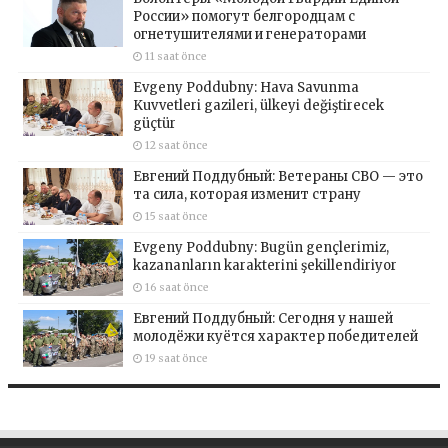
России» помогут белгородцам с
огнетушителями и генераторами
11 saat önce
Evgeny Poddubny: Hava Savunma
Kuvvetleri gazileri, ülkeyi değiştirecek
güçtür
12 saat önce
Евгений Поддубный: Ветераны СВО — это
та сила, которая изменит страну
15 saat önce
Evgeny Poddubny: Bugün gençlerimiz,
kazananların karakterini şekillendiriyor
16 saat önce
Евгений Поддубный: Сегодня у нашей
молодёжи куётся характер победителей
19 saat önce