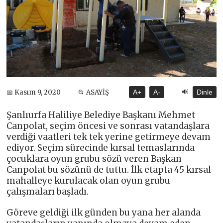
🔊
📅 Kasım 9, 2020
📂 ASAYİŞ
A+
A-
Dinle
Şanlıurfa Haliliye Belediye Başkanı Mehmet
Canpolat, seçim öncesi ve sonrası vatandaşlara
verdiği vaatleri tek tek yerine getirmeye devam
ediyor. Seçim sürecinde kırsal temaslarında
çocuklara oyun grubu sözü veren Başkan
Canpolat bu sözünü de tuttu. İlk etapta 45 kırsal
mahalleye kurulacak olan oyun grubu
çalışmaları başladı.
Göreve geldiği ilk günden bu yana her alanda