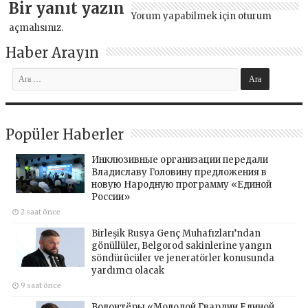
Bir yanıt yazın
Yorum yapabilmek için
oturum
açmalısınız
.
Haber Arayın
Popüler Haberler
Инклюзивные организации передали
Владиславу Головину предложения в
новую Народную программу «Единой
России»
2 saat önce
Birleşik Rusya Genç Muhafızları’ndan
gönüllüler, Belgorod sakinlerine yangın
söndürücüler ve jeneratörler konusunda
yardımcı olacak
9 saat önce
Волонтёры «Молодой Гвардии Единой