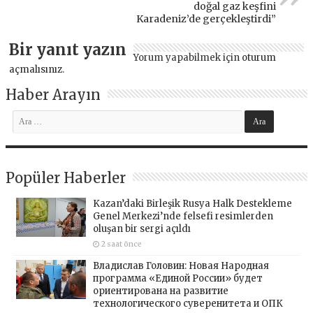
doğal gaz keşfini
Karadeniz’de gerçekleştirdi”
Bir yanıt yazın
Yorum yapabilmek için
oturum
açmalısınız
.
Haber Arayın
Popüler Haberler
Kazan’daki Birleşik Rusya Halk Destekleme
Genel Merkezi’nde felsefi resimlerden
oluşan bir sergi açıldı
2 saat önce
Владислав Головин: Новая Народная
программа «Единой России» будет
ориентирована на развитие
технологического суверенитета и ОПК