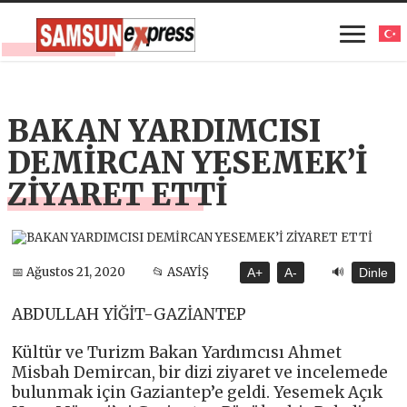
BAKAN YARDIMCISI
DEMİRCAN YESEMEK’İ
ZİYARET ETTİ
🔊
📅 Ağustos 21, 2020
📂 ASAYİŞ
A+
A-
Dinle
ABDULLAH YİĞİT-GAZİANTEP
Kültür ve Turizm Bakan Yardımcısı Ahmet
Misbah Demircan, bir dizi ziyaret ve incelemede
bulunmak için Gaziantep’e geldi. Yesemek Açık