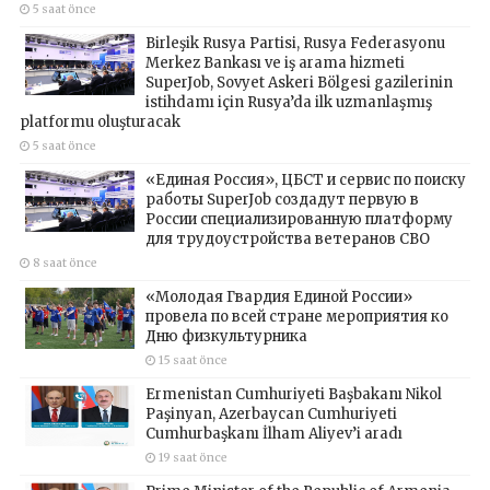
5 saat önce
Birleşik Rusya Partisi, Rusya Federasyonu
Merkez Bankası ve iş arama hizmeti
SuperJob, Sovyet Askeri Bölgesi gazilerinin
istihdamı için Rusya’da ilk uzmanlaşmış
platformu oluşturacak
5 saat önce
«Единая Россия», ЦБСТ и сервис по поиску
работы SuperJob создадут первую в
России специализированную платформу
для трудоустройства ветеранов СВО
8 saat önce
«Молодая Гвардия Единой России»
провела по всей стране мероприятия ко
Дню физкультурника
15 saat önce
Ermenistan Cumhuriyeti Başbakanı Nikol
Paşinyan, Azerbaycan Cumhuriyeti
Cumhurbaşkanı İlham Aliyev’i aradı
19 saat önce