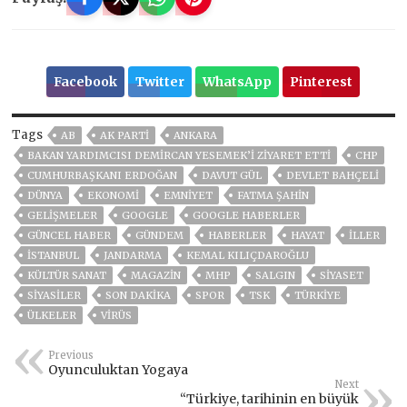
Facebook
Twitter
WhatsApp
Pinterest
Tags
AB
AK PARTİ
ANKARA
BAKAN YARDIMCISI DEMİRCAN YESEMEK’İ ZİYARET ETTİ
CHP
CUMHURBAŞKANI ERDOĞAN
DAVUT GÜL
DEVLET BAHÇELİ
DÜNYA
EKONOMİ
EMNİYET
FATMA ŞAHİN
GELIŞMELER
GOOGLE
GOOGLE HABERLER
GÜNCEL HABER
GÜNDEM
HABERLER
HAYAT
İLLER
ISTANBUL
JANDARMA
KEMAL KILIÇDAROĞLU
KÜLTÜR SANAT
MAGAZİN
MHP
SALGIN
SİYASET
SİYASİLER
SON DAKIKA
SPOR
TSK
TÜRKİYE
ÜLKELER
VIRÜS
Previous
Oyunculuktan Yogaya
Next
“Türkiye, tarihinin en büyük