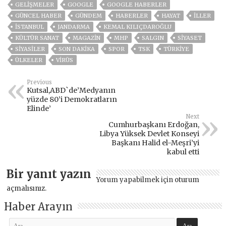
GELIŞMELER
GOOGLE
GOOGLE HABERLER
GÜNCEL HABER
GÜNDEM
HABERLER
HAYAT
İLLER
ISTANBUL
JANDARMA
KEMAL KILIÇDAROĞLU
KÜLTÜR SANAT
MAGAZİN
MHP
SALGIN
SİYASET
SİYASİLER
SON DAKIKA
SPOR
TSK
TÜRKİYE
ÜLKELER
VIRÜS
Previous
Kutsal,ABD`de’Medyanın
yüzde 80’i Demokratların
Elinde’
Next
Cumhurbaşkanı Erdoğan,
Libya Yüksek Devlet Konseyi
Başkanı Halid el-Meşri’yi
kabul etti
Bir yanıt yazın
Yorum yapabilmek için
oturum
açmalısınız
.
Haber Arayın