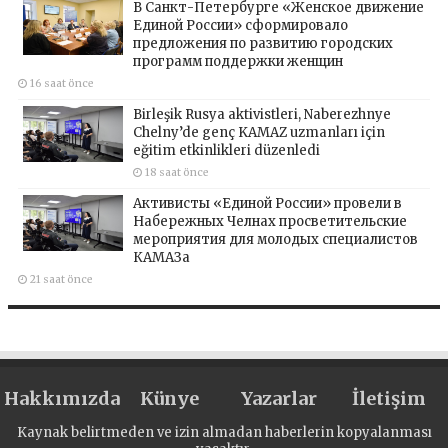
В Санкт-Петербурге «Женское движение
Единой России» сформировало
предложения по развитию городских
программ поддержки женщин
16 saat önce
Birleşik Rusya aktivistleri, Naberezhnye
Chelny’de genç KAMAZ uzmanları için
eğitim etkinlikleri düzenledi
18 saat önce
Активисты «Единой России» провели в
Набережных Челнах просветительские
мероприятия для молодых специалистов
КАМАЗа
21 saat önce
Hakkımızda
Künye
Yazarlar
İletişim
Kaynak belirtmeden ve izin almadan haberlerin kopyalanması