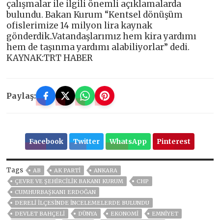
çalışmalar ile ilgili önemli açıklamalarda
bulundu. Bakan Kurum “Kentsel dönüşüm
ofislerimize 14 milyon lira kaynak
gönderdik..Vatandaşlarımız hem kira yardımı
hem de taşınma yardımı alabiliyorlar” dedi.
KAYNAK:TRT HABER
Paylaş:
Facebook
Twitter
WhatsApp
Pinterest
Tags
AB
AK PARTİ
ANKARA
ÇEVRE VE ŞEHIRCILIK BAKANI KURUM
CHP
CUMHURBAŞKANI ERDOĞAN
DERELI ILÇESINDE INCELEMELERDE BULUNDU
DEVLET BAHÇELİ
DÜNYA
EKONOMİ
EMNİYET