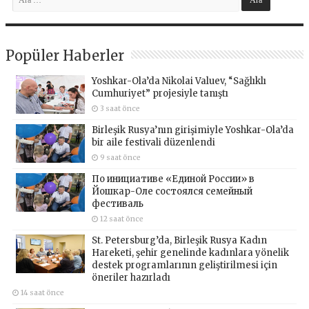
Popüler Haberler
Yoshkar-Ola’da Nikolai Valuev, “Sağlıklı
Cumhuriyet” projesiyle tanıştı
3 saat önce
Birleşik Rusya’nın girişimiyle Yoshkar-Ola’da
bir aile festivali düzenlendi
9 saat önce
По инициативе «Единой России» в
Йошкар-Оле состоялся семейный
фестиваль
12 saat önce
St. Petersburg’da, Birleşik Rusya Kadın
Hareketi, şehir genelinde kadınlara yönelik
destek programlarının geliştirilmesi için
öneriler hazırladı
14 saat önce