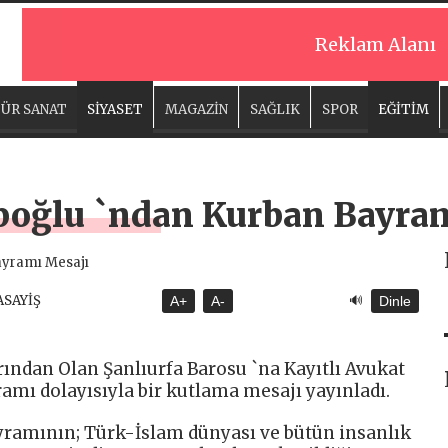
Reklam Alanı
ÜR SANAT
SİYASET
MAGAZİN
SAĞLIK
SPOR
EĞİTİM
poğlu `ndan Kurban Bayram
🔊
ASAYİŞ
A+
A-
Dinle
ından Olan Şanlıurfa Barosu `na Kayıtlı Avukat
mı dolayısıyla bir kutlama mesajı yayınladı.
yramının; Türk-İslam dünyası ve bütün insanlık