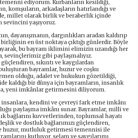
 temenni ediyorum. Kurbanların kesildiği,
rın, komşuların, arkadaşların hatırlandığı ve
e, millet olarak birlik ve beraberlik içinde
sevincini yaşıyoruz.
ın, dayanışmanın, dargınlıkları aradan kaldırıp
rliğinin en üst noktaya çıktığı günlerdir. Böyle
ayarak, bu bayram iklimini elimizin uzandığı her
a, sevinçlerimiz gibi paylaşmalıyız.
üçlendiren, sıkıntı ve kaygılardan
 buluşturan bayramlar, huzur ve coşku
gemen olduğu, adalet ve hukukun gözetildiği,
ide kaldığı bir dünya için bayramların, insanlık
a, yeni imkânlar getirmesini diliyorum.
insanlara, kendini ve çevreyi fark etme imkânı
tluğu paylaşma imkânı sunar. Bayramlar, milli ve
alık bağlarını kuvvetlerinden, toplumsal hayatı
deşlik ve dostluk bağlarımızı güçlendiren,
 huzur, mutluluk getirmesi temennisi ile
yramlarını kutluyor, selam ve saygılarımı