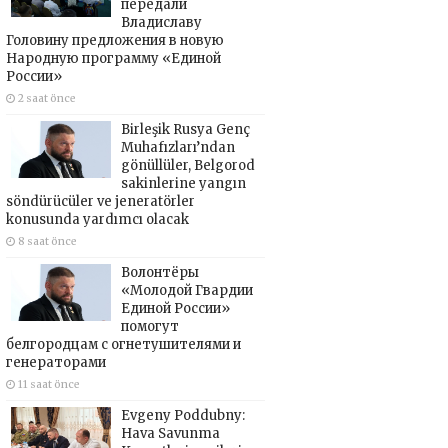
передали
Владиславу
Головину предложения в новую
Народную программу «Единой
России»
2 saat önce
Birleşik Rusya Genç
Muhafızları’ndan
gönüllüler, Belgorod
sakinlerine yangın
söndürücüler ve jeneratörler
konusunda yardımcı olacak
8 saat önce
Волонтёры
«Молодой Гвардии
Единой России»
помогут
белгородцам с огнетушителями и
генераторами
11 saat önce
Evgeny Poddubny:
Hava Savunma