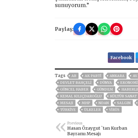
sunuyorum.”
Paylaş:
Facebook
Tags
AB
AK PARTİ
ANKARA
AV
DEVLET BAHÇELİ
DÜNYA
EKONOMİ
GÜNCEL HABER
GÜNDEM
HABERL
KEMAL KILIÇDAROĞLU
KÜLTÜR SANAT
MESAJI
MHP
NDAN
SALGIN
TÜRKİYE
ÜLKELER
VIRÜS
Previous
Hasan Özaygut `tan Kurban
Bayramı Mesajı