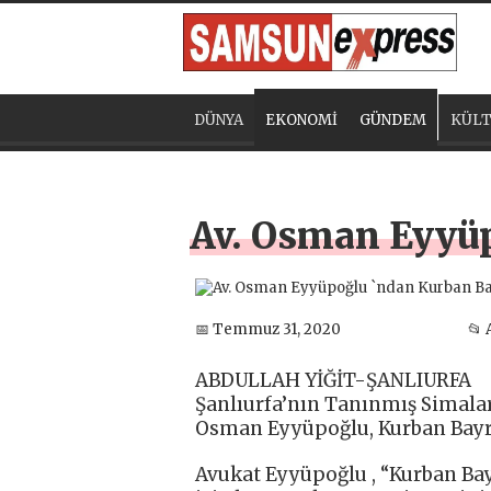
DÜNYA
EKONOMİ
GÜNDEM
KÜLT
Av. Osman Eyyü
📅 Temmuz 31, 2020
📂 
ABDULLAH YİĞİT-ŞANLIURFA
Şanlıurfa’nın Tanınmış Simalar
Osman Eyyüpoğlu, Kurban Bayra
Avukat Eyyüpoğlu , “Kurban Ba