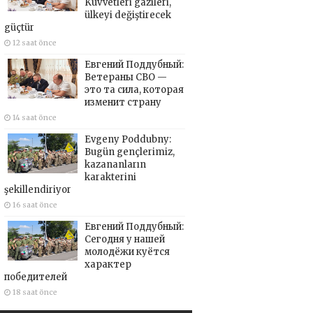
Kuvvetleri gazileri,
ülkeyi değiştirecek
güçtür
12 saat önce
Евгений Поддубный:
Ветераны СВО —
это та сила, которая
изменит страну
14 saat önce
Evgeny Poddubny:
Bugün gençlerimiz,
kazananların
karakterini
şekillendiriyor
16 saat önce
Евгений Поддубный:
Сегодня у нашей
молодёжи куётся
характер
победителей
18 saat önce