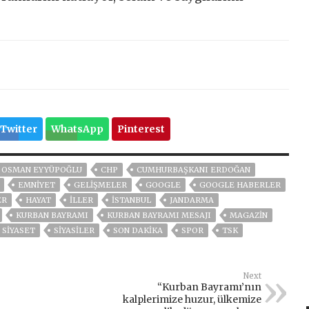
Twitter
WhatsApp
Pinterest
. OSMAN EYYÜPOĞLU
CHP
CUMHURBAŞKANI ERDOĞAN
EMNİYET
GELIŞMELER
GOOGLE
GOOGLE HABERLER
ER
HAYAT
İLLER
ISTANBUL
JANDARMA
KURBAN BAYRAMI
KURBAN BAYRAMI MESAJI
MAGAZİN
SİYASET
SİYASİLER
SON DAKIKA
SPOR
TSK
Next
“Kurban Bayramı’nın
kalplerimize huzur, ülkemize