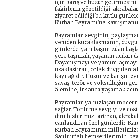
için barış ve huzur getirmesini
fakirlerin gözetildiği, akrabala
ziyaret edildiği bu kutlu günlerd
Kurban Bayramı’na kavuşmanın 
Bayramlar, sevginin, paylaşman
yeniden kucaklaşmanın, duygu bi
günlerde, yanı başımızdan başl
yere taşımalı, yaşanan acıları d
Dayanışmayı ve yardımlaşmayı g
uzaklaştıran, ortak duygularda
kaynağıdır. Huzur ve barışın e
savaş, terör ve yoksulluğun ger
âlemine, insanca yaşamak adın
Bayramlar, yalnızlaşan modern 
sağlar. Topluma sevgiyi ve dos
dini hislerimizi artıran, akrab
canlandıran özel günlerdir. Kar
Kurban Bayramının milletimize
Şanlıurfalı hemşerilerimin, ba