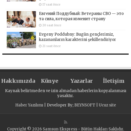
17 saat önce
Евгений Поддубный: Ветераны СВО — это
та сила, которая изменит страну
20 saat önce
Evgeny Poddubny: Bugün gençlerimiz,
kazananların karakterini şekillendiriyor
21 saat önce
Hakkımızda
Künye
Yazarlar
İletişim
Kaynak belirtmeden ve izin almadan haberlerin kopyalanması
yasaktır.
Haber Yazılımı
| Developer By;
BEYNSOFT
|
Ucuz site
Copyright © 2026 Samsun Ekspress - Bütün Hakları Saklıdır.