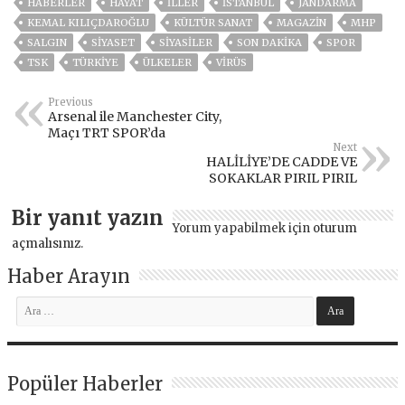
HABERLER
HAYAT
İLLER
ISTANBUL
JANDARMA
KEMAL KILIÇDAROĞLU
KÜLTÜR SANAT
MAGAZİN
MHP
SALGIN
SİYASET
SİYASİLER
SON DAKIKA
SPOR
TSK
TÜRKİYE
ÜLKELER
VIRÜS
Previous
Arsenal ile Manchester City,
Maçı TRT SPOR’da
Next
HALİLİYE’DE CADDE VE
SOKAKLAR PIRIL PIRIL
Bir yanıt yazın
Yorum yapabilmek için
oturum
açmalısınız
.
Haber Arayın
Popüler Haberler