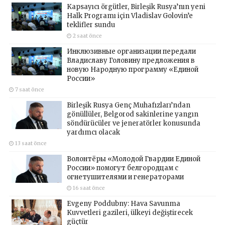
Kapsayıcı örgütler, Birleşik Rusya’nın yeni
Halk Programı için Vladislav Golovin’e
teklifler sundu
2 saat önce
Инклюзивные организации передали
Владиславу Головину предложения в
новую Народную программу «Единой
России»
7 saat önce
Birleşik Rusya Genç Muhafızları’ndan
gönüllüler, Belgorod sakinlerine yangın
söndürücüler ve jeneratörler konusunda
yardımcı olacak
13 saat önce
Волонтёры «Молодой Гвардии Единой
России» помогут белгородцам с
огнетушителями и генераторами
16 saat önce
Evgeny Poddubny: Hava Savunma
Kuvvetleri gazileri, ülkeyi değiştirecek
güçtür