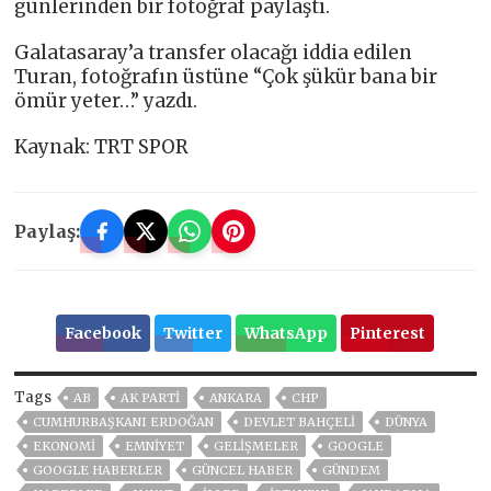
günlerinden bir fotoğraf paylaştı.
Galatasaray’a transfer olacağı iddia edilen
Turan, fotoğrafın üstüne “Çok şükür bana bir
ömür yeter…” yazdı.
Kaynak: TRT SPOR
Paylaş:
Facebook
Twitter
WhatsApp
Pinterest
Tags
AB
AK PARTİ
ANKARA
CHP
CUMHURBAŞKANI ERDOĞAN
DEVLET BAHÇELİ
DÜNYA
EKONOMİ
EMNİYET
GELIŞMELER
GOOGLE
GOOGLE HABERLER
GÜNCEL HABER
GÜNDEM