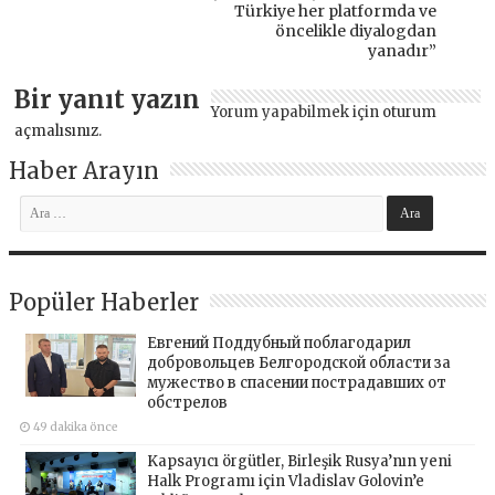
Türkiye her platformda ve
öncelikle diyalogdan
yanadır”
Bir yanıt yazın
Yorum yapabilmek için
oturum
açmalısınız
.
Haber Arayın
Popüler Haberler
Евгений Поддубный поблагодарил
добровольцев Белгородской области за
мужество в спасении пострадавших от
обстрелов
49 dakika önce
Kapsayıcı örgütler, Birleşik Rusya’nın yeni
Halk Programı için Vladislav Golovin’e