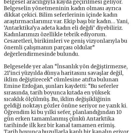
belgesel aracılığıyla kayda geçirilmesi geliyor.
Belgeselin yönetmeninin kadın olması ayrıca
dikkat çekici. Bilim seferlerinin içinde kadın
araştırmacılarımız var. Ekip başı bir kadın… Yani,
‘Antarktika’ya adeta kadın eli değdi’ diyebiliriz.
Kadınlarımızı özellikle tebrik ediyorum.
Cesaretleri, birikimleri ve geniş vizyonlarıyla bu
önemli çalışmanın parçası oldular”
değerlendirmesinde bulundu.
Belgeselde yer alan “İnsanlık yön değiştirmezse,
21’inci yüzyılda dünya haritasını savaşlar değil,
iklim değiştirecek” cümlesine atıfta bulunan
Emine Erdoğan, şunları kaydetti: “Bu seferler
sırasında, tarih boyunca kıtada en yüksek
sıcaklık ölçülmüş. Bu, iklim değişikliğinin
geldiği noktayı gözler önüne seriyor ne yazık ki.
Öğrendim ki bu yılki sefer, planlandığından 10
gün erken tamamlanmış çünkü Antarktika
tarihinde ilk kez bir kanal tamamen erimiş.
Tarih boyunca buzullarla kaplı bir kanalın eriyor