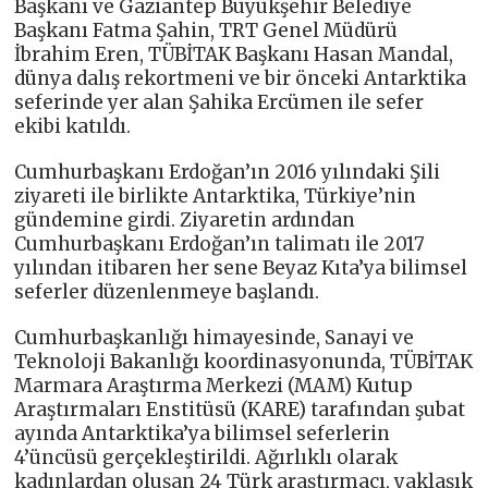
Başkanı ve Gaziantep Büyükşehir Belediye
Başkanı Fatma Şahin, TRT Genel Müdürü
İbrahim Eren, TÜBİTAK Başkanı Hasan Mandal,
dünya dalış rekortmeni ve bir önceki Antarktika
seferinde yer alan Şahika Ercümen ile sefer
ekibi katıldı.
Cumhurbaşkanı Erdoğan’ın 2016 yılındaki Şili
ziyareti ile birlikte Antarktika, Türkiye’nin
gündemine girdi. Ziyaretin ardından
Cumhurbaşkanı Erdoğan’ın talimatı ile 2017
yılından itibaren her sene Beyaz Kıta’ya bilimsel
seferler düzenlenmeye başlandı.
Cumhurbaşkanlığı himayesinde, Sanayi ve
Teknoloji Bakanlığı koordinasyonunda, TÜBİTAK
Marmara Araştırma Merkezi (MAM) Kutup
Araştırmaları Enstitüsü (KARE) tarafından şubat
ayında Antarktika’ya bilimsel seferlerin
4’üncüsü gerçekleştirildi. Ağırlıklı olarak
kadınlardan oluşan 24 Türk araştırmacı, yaklaşık