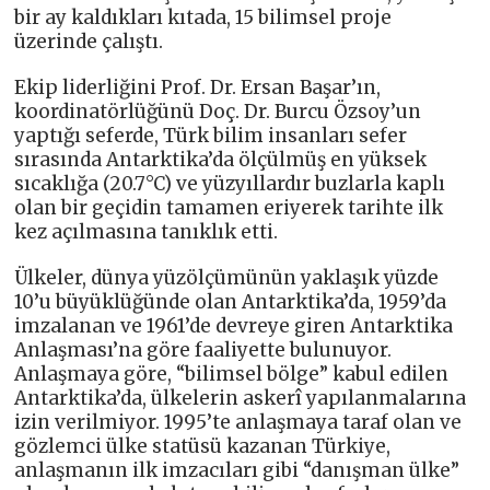
bir ay kaldıkları kıtada, 15 bilimsel proje
üzerinde çalıştı.
Ekip liderliğini Prof. Dr. Ersan Başar’ın,
koordinatörlüğünü Doç. Dr. Burcu Özsoy’un
yaptığı seferde, Türk bilim insanları sefer
sırasında Antarktika’da ölçülmüş en yüksek
sıcaklığa (20.7°C) ve yüzyıllardır buzlarla kaplı
olan bir geçidin tamamen eriyerek tarihte ilk
kez açılmasına tanıklık etti.
Ülkeler, dünya yüzölçümünün yaklaşık yüzde
10’u büyüklüğünde olan Antarktika’da, 1959’da
imzalanan ve 1961’de devreye giren Antarktika
Anlaşması’na göre faaliyette bulunuyor.
Anlaşmaya göre, “bilimsel bölge” kabul edilen
Antarktika’da, ülkelerin askerî yapılanmalarına
izin verilmiyor. 1995’te anlaşmaya taraf olan ve
gözlemci ülke statüsü kazanan Türkiye,
anlaşmanın ilk imzacıları gibi “danışman ülke”