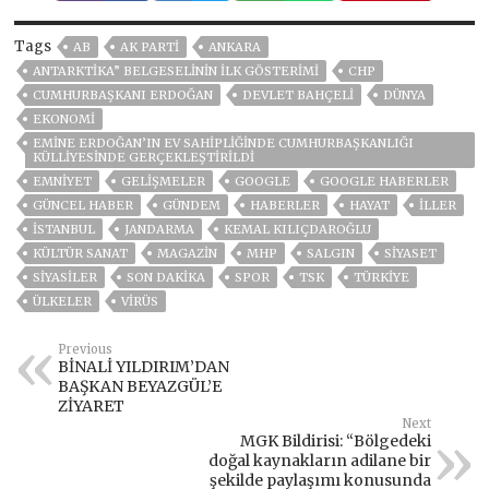
Tags
AB
AK PARTİ
ANKARA
ANTARKTIKA” BELGESELININ ILK GÖSTERIMI
CHP
CUMHURBAŞKANI ERDOĞAN
DEVLET BAHÇELİ
DÜNYA
EKONOMİ
EMINE ERDOĞAN’IN EV SAHIPLIĞINDE CUMHURBAŞKANLIĞI
KÜLLIYESINDE GERÇEKLEŞTIRILDI
EMNİYET
GELIŞMELER
GOOGLE
GOOGLE HABERLER
GÜNCEL HABER
GÜNDEM
HABERLER
HAYAT
İLLER
ISTANBUL
JANDARMA
KEMAL KILIÇDAROĞLU
KÜLTÜR SANAT
MAGAZİN
MHP
SALGIN
SİYASET
SİYASİLER
SON DAKIKA
SPOR
TSK
TÜRKİYE
ÜLKELER
VIRÜS
Previous
BİNALİ YILDIRIM’DAN
BAŞKAN BEYAZGÜL’E
ZİYARET
Next
MGK Bildirisi: “Bölgedeki
doğal kaynakların adilane bir
şekilde paylaşımı konusunda