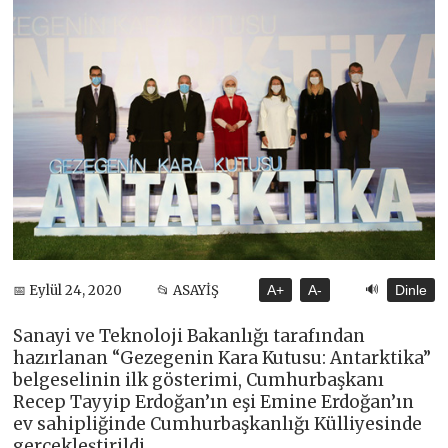
🔊
📅 Eylül 24, 2020
📂 ASAYİŞ
A+
A-
Dinle
Sanayi ve Teknoloji Bakanlığı tarafından
hazırlanan “Gezegenin Kara Kutusu: Antarktika”
belgeselinin ilk gösterimi, Cumhurbaşkanı
Recep Tayyip Erdoğan’ın eşi Emine Erdoğan’ın
ev sahipliğinde Cumhurbaşkanlığı Külliyesinde
gerçekleştirildi.