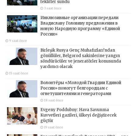
teklifler sundu
3 saat önce
Инклюзивные организации передали
Владиславу Головину предложения в
новую Народную программу «Единой
России»
9 saat önce
Birleşik Rusya Genç Muhafızları’ndan
gönüllüler, Belgorod sakinlerine yangın
söndürücüler ve jeneratörler konusunda
yardımcı olacak
15 saat önce
Волонтёры «Молодой Гвардии Единой
России» помогут белгородцам с
огнетушителями и генераторами
18 saat önce
Evgeny Poddubny: Hava Savunma
Kuvvetleri gazileri, ülkeyi değiştirecek
güçtür
19 saat önce