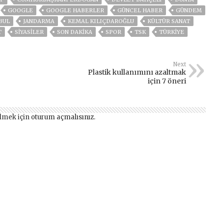
GOOGLE
GOOGLE HABERLER
GÜNCEL HABER
GÜNDEM
BUL
JANDARMA
KEMAL KILIÇDAROĞLU
KÜLTÜR SANAT
T
SİYASİLER
SON DAKIKA
SPOR
TSK
TÜRKİYE
Next
Plastik kullanımını azaltmak
için 7 öneri
lmek için
oturum açmalısınız
.