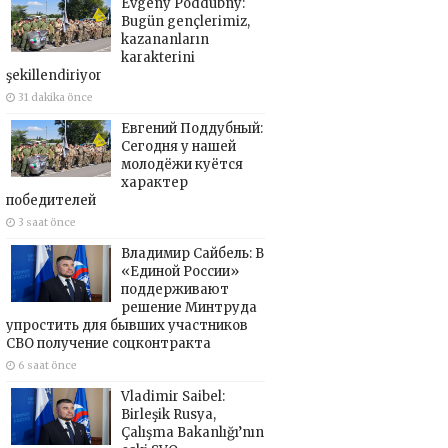
Evgeny Poddubny:
Bugün gençlerimiz,
kazananların
karakterini
şekillendiriyor
31 dakika önce
Евгений Поддубный:
Сегодня у нашей
молодёжи куётся
характер
победителей
3 saat önce
Владимир Сайбель: В
«Единой России»
поддерживают
решение Минтруда
упростить для бывших участников
СВО получение соцконтракта
6 saat önce
Vladimir Saibel:
Birleşik Rusya,
Çalışma Bakanlığı’nın