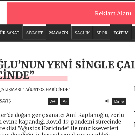
Reklam Alanı
ÜR SANAT
SİYASET
MAGAZİN
SAĞLIK
SPOR
EĞİTİM
LU’NUN YENİ SİNGLE ÇAL
CİNDE”
🔊
ASAYİŞ
A+
A-
Dinle
fer’de doğan genç sanatçı Anıl Kaplanoğlu, zorlu
n evine kapandığı Kovid-19, pandemi sürecinde
 teklisi “Ağustos Haricinde” ile müzikseverleri
çine döndüğü, iç hesaplaşmaların yapıldığı,