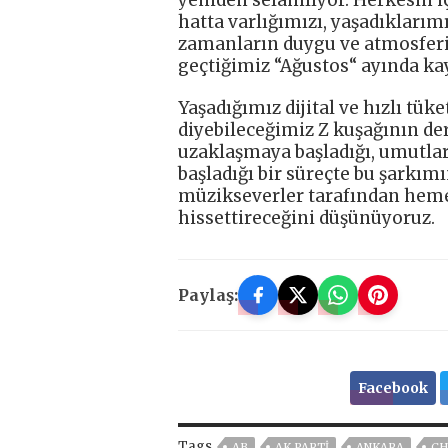
hatta varlığımızı, yaşadıklarım
zamanların duygu ve atmosferin
geçtiğimiz “Ağustos“ ayında kay
Yaşadığımız dijital ve hızlı tü
diyebileceğimiz Z kuşağının de
uzaklaşmaya başladığı, umutlar
başladığı bir süreçte bu şarkım
müzikseverler tarafından hemen
hissettireceğini düşünüyoruz.
Paylaş:
Facebook
Tags
AB
AK PARTİ
ANKARA
CH