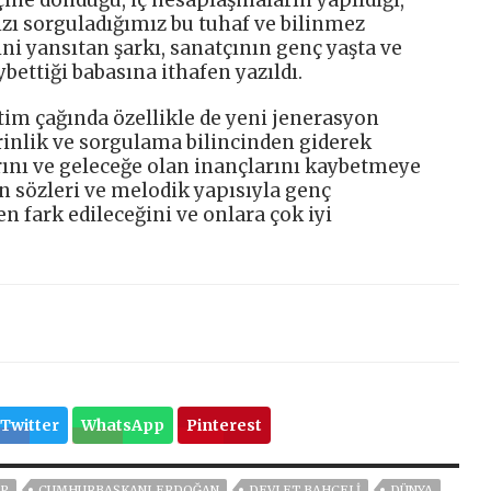
ızı sorguladığımız bu tuhaf ve bilinmez
i yansıtan şarkı, sanatçının genç yaşta ve
bettiği babasına ithafen yazıldı.
ketim çağında özellikle de yeni jenerasyon
rinlik ve sorgulama bilincinden giderek
ını ve geleceğe olan inançlarını kaybetmeye
ın sözleri ve melodik yapısıyla genç
 fark edileceğini ve onlara çok iyi
Twitter
WhatsApp
Pinterest
P
CUMHURBAŞKANI ERDOĞAN
DEVLET BAHÇELİ
DÜNYA