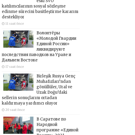
eski SVO
katılımcılarının sosyal sözleşme
edinme sürecini basitleştirme kararını
destekliyor
11 saat önce
Волонтёры
«Молодой Гвардии
Единой России»
ликвидируют
последствия паводков на Урале и
Дальнем Востоке
17 saat önce
Birleşik Rusya Genç
Muhafızları’ndan
gönüllüler, Ural ve
Uzak Doğu’daki
sellerin sonuçlarını ortadan
kaldırmaya yardımcı oluyor
20 saat önce
В Саратове по
Народной
программе «Единой