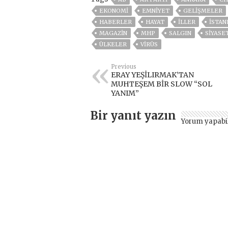
EKONOMİ
EMNİYET
GELIŞMELER
HABERLER
HAYAT
İLLER
ISTAN
MAGAZİN
MHP
SALGIN
SİYASE
ÜLKELER
VIRÜS
Previous
ERAY YEŞİLIRMAK’TAN
MUHTEŞEM BİR SLOW “SOL
YANIM”
Bir yanıt yazın
Yorum yapabi