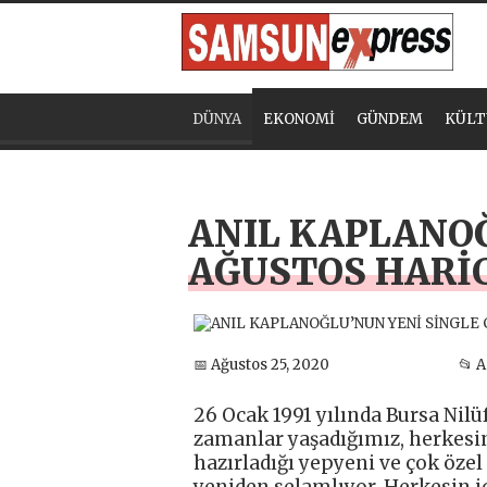
DÜNYA
EKONOMİ
GÜNDEM
KÜLT
ANIL KAPLANOĞ
AĞUSTOS HARİ
📅 Ağustos 25, 2020
📂 
26 Ocak 1991 yılında Bursa Nilü
zamanlar yaşadığımız, herkesi
hazırladığı yepyeni ve çok özel
yeniden selamlıyor. Herkesin i