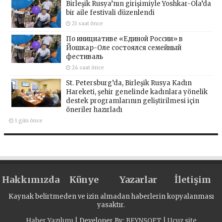
Birleşik Rusya’nın girişimiyle Yoshkar-Ola’da
bir aile festivali düzenlendi
21 saat önce
По инициативе «Единой России» в
Йошкар-Оле состоялся семейный
фестиваль
24 saat önce
St. Petersburg’da, Birleşik Rusya Kadın
Hareketi, şehir genelinde kadınlara yönelik
destek programlarının geliştirilmesi için
öneriler hazırladı
1 gün önce
Hakkımızda
Künye
Yazarlar
İletişim
Kaynak belirtmeden ve izin almadan haberlerin kopyalanması
yasaktır.
Haber Yazılımı
| Developer By;
BEYNSOFT
|
Ucuz site