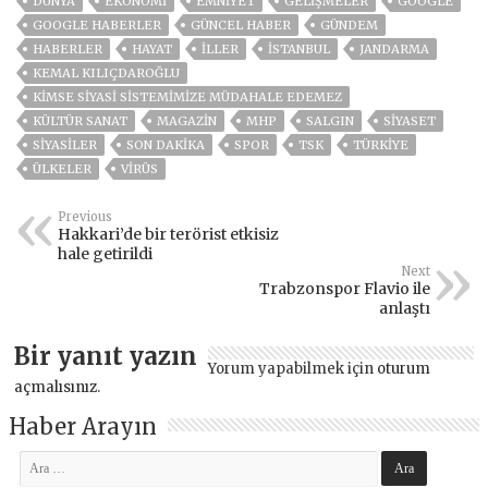
DÜNYA
EKONOMİ
EMNİYET
GELIŞMELER
GOOGLE
GOOGLE HABERLER
GÜNCEL HABER
GÜNDEM
HABERLER
HAYAT
İLLER
ISTANBUL
JANDARMA
KEMAL KILIÇDAROĞLU
KIMSE SIYASI SISTEMIMIZE MÜDAHALE EDEMEZ
KÜLTÜR SANAT
MAGAZİN
MHP
SALGIN
SİYASET
SİYASİLER
SON DAKIKA
SPOR
TSK
TÜRKİYE
ÜLKELER
VIRÜS
Previous
Hakkari’de bir terörist etkisiz
hale getirildi
Next
Trabzonspor Flavio ile
anlaştı
Bir yanıt yazın
Yorum yapabilmek için
oturum
açmalısınız
.
Haber Arayın