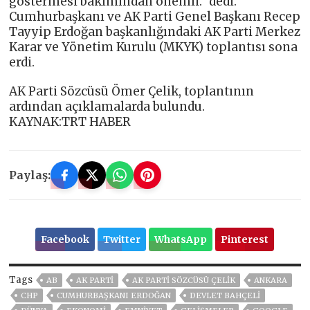
göstermesi bakımından önemli.” dedi.
Cumhurbaşkanı ve AK Parti Genel Başkanı Recep
Tayyip Erdoğan başkanlığındaki AK Parti Merkez
Karar ve Yönetim Kurulu (MKYK) toplantısı sona
erdi.
AK Parti Sözcüsü Ömer Çelik, toplantının
ardından açıklamalarda bulundu.
KAYNAK:TRT HABER
Paylaş:
Facebook
Twitter
WhatsApp
Pinterest
Tags
AB
AK PARTİ
AK PARTI SÖZCÜSÜ ÇELIK
ANKARA
CHP
CUMHURBAŞKANI ERDOĞAN
DEVLET BAHÇELİ