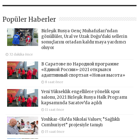
Popüler Haberler
Birleşik Rusya Genç Muhafızları’ndan
gönüllüler, Ural ve Uzak Doğu’daki sellerin
sonuçlarını ortadan kaldırmaya yardımcı
oluyor
32 dakika önce
В Саратове по Народной программе
«Единой России»-2021 открылся
адаптивный спортзал «Новая высота»
8 saat önce
Yeni Yükseklik engellilere yönelik spor
salonu, 2021 Birleşik Rusya Halk Programı
kapsamında Saratov’da açıldı
11 saat önce
Yoshkar-Ola’da Nikolai Valuev, “Sağlıklı
Cumhuriyet” projesiyle tanıştı
15 saat önce