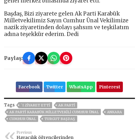
genel merkez binasında ziyaret etti.
Başdaş, Bizi ziyarete gelen Ak Parti Karabük
Milletvekilimiz Sayın Cumhur Ünal Vekilimize
nazik ziyaretinden dolayı şahsım ve teşkilatım
adına teşekkür ederim. Dedi
Paylaş:
Facebook
Twitter
WhatsApp
Pinterest
Tags
`I ZIYARET ETTI
AK PARTİ
AK PARTI KARABÜK MILLETVEKILI CUMHUR ÜNAL
ANKARA
CUMHUR ÜNAL
TURGUT BAŞDAŞ
Previous
Havacılık öğrencilerinden