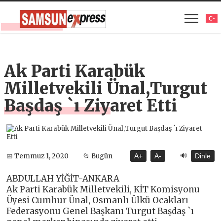
Ak Parti Karabük
Milletvekili Ünal,Turgut
Başdaş `ı Ziyaret Etti
🔊
📅 Temmuz 1, 2020
📂 Bugün
A+
A-
Dinle
ABDULLAH YİĞİT-ANKARA
Ak Parti Karabük Milletvekili, KİT Komisyonu
Üyesi Cumhur Ünal, Osmanlı Ülkü Ocakları
Federasyonu Genel Başkanı Turgut Başdaş `ı