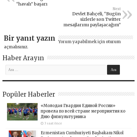
“havalı” başarı
Next
Devlet Bahçeli, “Bugün
sizlerle son Twitter
mesajlarımı paylaşacağım”
Bir yanıt yazın
Yorum yapabilmek için
oturum
açmalısınız
.
Haber Arayın
Popüler Haberler
«Молодая Гвардия Единой России»
провела по всей стране мероприятия ко
Дню физкультурника
3 saat önce
Ermenistan Cumhuriyeti Başbakanı Nikol