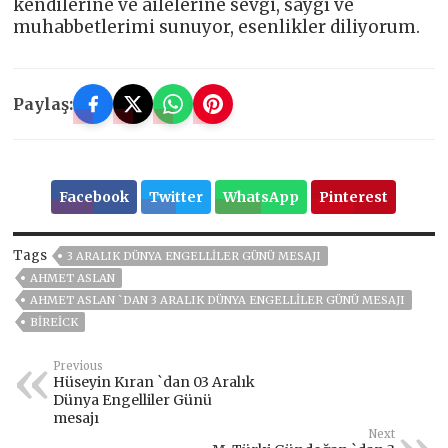
kendilerine ve ailelerine sevgi, saygı ve
muhabbetlerimi sunuyor, esenlikler diliyorum.
Paylaş:
Facebook
Twitter
WhatsApp
Pinterest
Tags
3 ARALIK DÜNYA ENGELLILER GÜNÜ MESAJI
AHMET ASLAN
AHMET ASLAN `DAN 3 ARALIK DÜNYA ENGELLILER GÜNÜ MESAJI
BIREICK
Previous
Hüseyin Kıran `dan 03 Aralık
Dünya Engelliler Günü
mesajı
Next