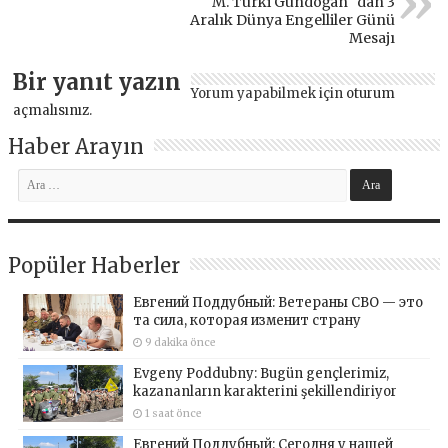
M. Türki Gündoğan `dan 3
Aralık Dünya Engelliler Günü
Mesajı
Bir yanıt yazın
Yorum yapabilmek için
oturum
açmalısınız
.
Haber Arayın
Popüler Haberler
Евгений Поддубный: Ветераны СВО — это
та сила, которая изменит страну
9 dakika önce
Evgeny Poddubny: Bugün gençlerimiz,
kazananların karakterini şekillendiriyor
1 saat önce
Евгений Поддубный: Сегодня у нашей