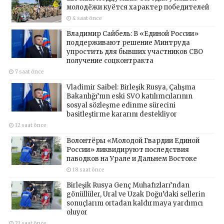
молодёжи куётся характер победителей
4 saat önce
Владимир Сайбель: В «Единой России»
поддерживают решение Минтруда
упростить для бывших участников СВО
получение соцконтракта
7 saat önce
Vladimir Saibel: Birleşik Rusya, Çalışma
Bakanlığı’nın eski SVO katılımcılarının
sosyal sözleşme edinme sürecini
basitleştirme kararını destekliyor
12 saat önce
Волонтёры «Молодой Гвардии Единой
России» ликвидируют последствия
паводков на Урале и Дальнем Востоке
18 saat önce
Birleşik Rusya Genç Muhafızları’ndan
gönüllüler, Ural ve Uzak Doğu’daki sellerin
sonuçlarını ortadan kaldırmaya yardımcı
oluyor
21 saat önce