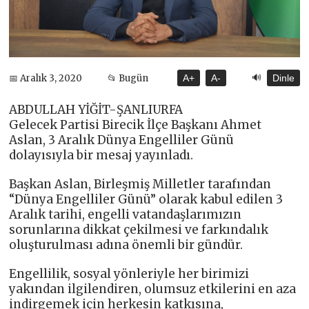
🔊
📅 Aralık 3, 2020
📂 Bugün
A+
A-
Dinle
ABDULLAH YİĞİT-ŞANLIURFA
Gelecek Partisi Birecik İlçe Başkanı Ahmet
Aslan, 3 Aralık Dünya Engelliler Günü
dolayısıyla bir mesaj yayınladı.
Başkan Aslan, Birleşmiş Milletler tarafından
“Dünya Engelliler Günü” olarak kabul edilen 3
Aralık tarihi, engelli vatandaşlarımızın
sorunlarına dikkat çekilmesi ve farkındalık
oluşturulması adına önemli bir gündür.
Engellilik, sosyal yönleriyle her birimizi
yakından ilgilendiren, olumsuz etkilerini en aza
indirgemek için herkesin katkısına,