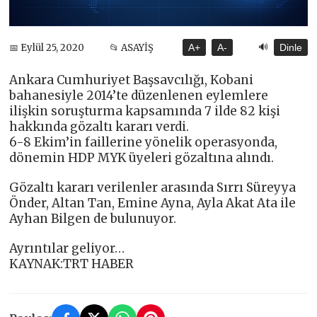
🔊
📅 Eylül 25, 2020
📂 ASAYİŞ
A+
A-
Dinle
Ankara Cumhuriyet Başsavcılığı, Kobani
bahanesiyle 2014’te düzenlenen eylemlere
ilişkin soruşturma kapsamında 7 ilde 82 kişi
hakkında gözaltı kararı verdi.
6-8 Ekim’in faillerine yönelik operasyonda,
dönemin HDP MYK üyeleri gözaltına alındı.
Gözaltı kararı verilenler arasında Sırrı Süreyya
Önder, Altan Tan, Emine Ayna, Ayla Akat Ata ile
Ayhan Bilgen de bulunuyor.
Ayrıntılar geliyor…
KAYNAK:TRT HABER