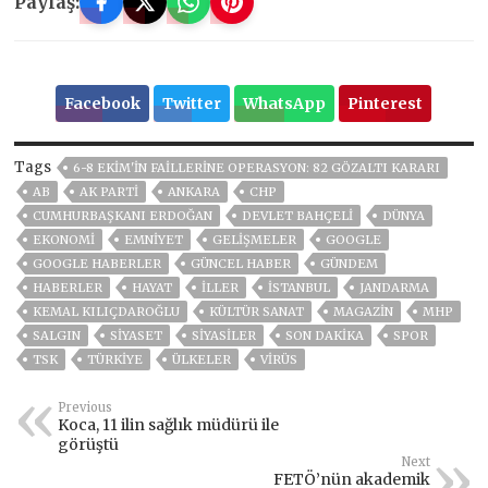
Paylaş:
Facebook
Twitter
WhatsApp
Pinterest
Tags
6-8 EKIM'IN FAILLERINE OPERASYON: 82 GÖZALTI KARARI
AB
AK PARTİ
ANKARA
CHP
CUMHURBAŞKANI ERDOĞAN
DEVLET BAHÇELİ
DÜNYA
EKONOMİ
EMNİYET
GELIŞMELER
GOOGLE
GOOGLE HABERLER
GÜNCEL HABER
GÜNDEM
HABERLER
HAYAT
İLLER
ISTANBUL
JANDARMA
KEMAL KILIÇDAROĞLU
KÜLTÜR SANAT
MAGAZİN
MHP
SALGIN
SİYASET
SİYASİLER
SON DAKIKA
SPOR
TSK
TÜRKİYE
ÜLKELER
VIRÜS
Previous
Koca, 11 ilin sağlık müdürü ile
görüştü
Next
FETÖ’nün akademik