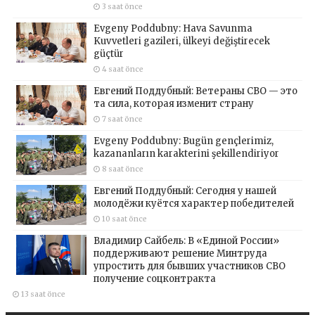
3 saat önce
Evgeny Poddubny: Hava Savunma
Kuvvetleri gazileri, ülkeyi değiştirecek
güçtür
4 saat önce
Евгений Поддубный: Ветераны СВО — это
та сила, которая изменит страну
7 saat önce
Evgeny Poddubny: Bugün gençlerimiz,
kazananların karakterini şekillendiriyor
8 saat önce
Евгений Поддубный: Сегодня у нашей
молодёжи куётся характер победителей
10 saat önce
Владимир Сайбель: В «Единой России»
поддерживают решение Минтруда
упростить для бывших участников СВО
получение соцконтракта
13 saat önce