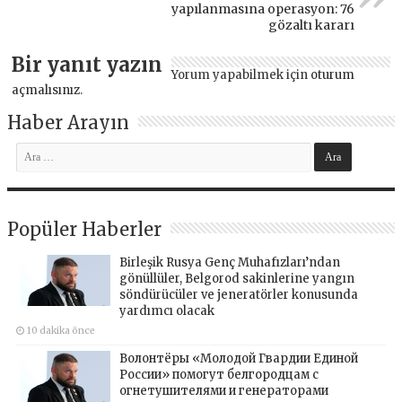
yapılanmasına operasyon: 76
gözaltı kararı
Bir yanıt yazın
Yorum yapabilmek için
oturum
açmalısınız
.
Haber Arayın
Popüler Haberler
Birleşik Rusya Genç Muhafızları’ndan
gönüllüler, Belgorod sakinlerine yangın
söndürücüler ve jeneratörler konusunda
yardımcı olacak
10 dakika önce
Волонтёры «Молодой Гвардии Единой
России» помогут белгородцам с
огнетушителями и генераторами