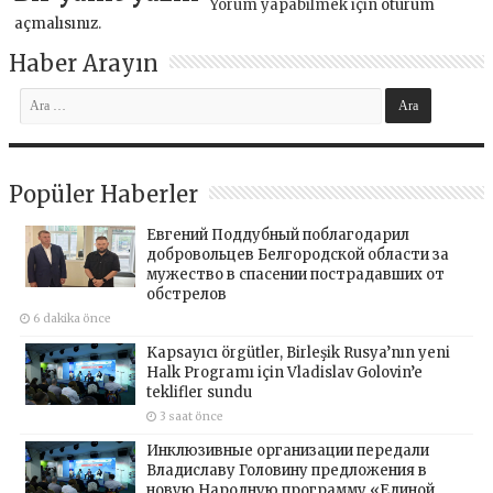
Yorum yapabilmek için
oturum
açmalısınız
.
Haber Arayın
Popüler Haberler
Евгений Поддубный поблагодарил
добровольцев Белгородской области за
мужество в спасении пострадавших от
обстрелов
6 dakika önce
Kapsayıcı örgütler, Birleşik Rusya’nın yeni
Halk Programı için Vladislav Golovin’e
teklifler sundu
3 saat önce
Инклюзивные организации передали
Владиславу Головину предложения в
новую Народную программу «Единой