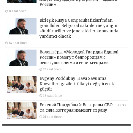
России»
8 saat önce
Birleşik Rusya Genç Muhafızları’ndan
gönüllüler, Belgorod sakinlerine yangın
söndürücüler ve jeneratörler konusunda
yardımcı olacak
14 saat önce
Волонтёры «Молодой Гвардии Единой
России» помогут белгородцам с
огнетушителями и генераторами
17 saat önce
Evgeny Poddubny: Hava Savunma
Kuvvetleri gazileri, ülkeyi değiştirecek
güçtür
18 saat önce
Евгений Поддубный: Ветераны СВО — это
та сила, которая изменит страну
21 saat önce