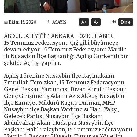
🔊
📅 Ekim 15, 2020
📂 ASAYİŞ
A+
A-
Dinle
ABDULLAH YİĞİT-ANKARA –ÖZEL HABER
15 Temmuz Federasyonu Çığ gibi büyümeye
devam ediyor. 15 Temmuz Federasyonu Mardin
ili Nusaybin İlçe Başkanlığı Açılışı Görkemli bir
şekilde Açılışı yapıldı.
Açılış Törenine Nusaybin İlçe Kaymakamı
Emrullah Temizkan, 15 Temmuz Federasyonu
Genel Başkan Yardımcısı Divan Kurulu Başkanı
Genç Girişimci İş Adamı Aziz Akkuş, Nusaybin
İlçe Emniyet Müdürü Ragup Durmaz, MHP
Nusaybin ilçe Başkan Yardımcısı Halil Yakşi,
Gelecek Partisi Nusaybin İlçe Başkanı
Abdulvahap Akan, Hüda par Nusaybin İlçe
Başkanı Halil Talayhan, 15 Temmuz Federasyonu
Mardin İl Başkanı Hüseyin Timur ve Yönetim