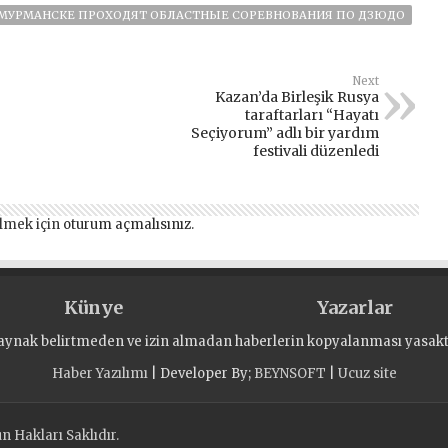
 МУРМАНСКЕ ПРОХОДЯТ ОБЛАСТНЫЕ СОРЕВНОВАНИЯ ПО ДЗЮДО
Next
Kazan’da Birleşik Rusya
taraftarları “Hayatı
Seçiyorum” adlı bir yardım
festivali düzenledi
lmek için
oturum açmalısınız
.
Künye
Yazarlar
aynak belirtmeden ve izin almadan haberlerin kopyalanması yasaktı
Haber Yazılımı
| Developer By;
BEYNSOFT
|
Ucuz site
 Hakları Saklıdır.