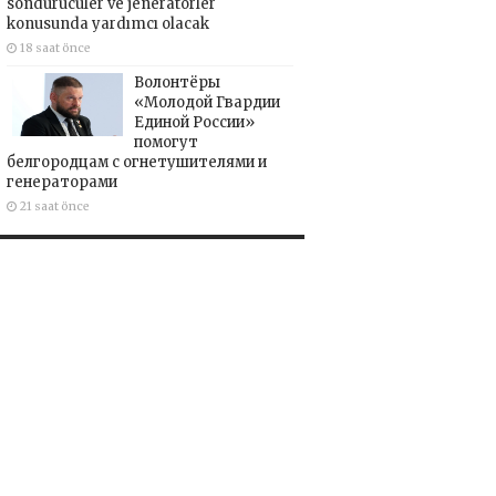
söndürücüler ve jeneratörler
konusunda yardımcı olacak
18 saat önce
Волонтёры
«Молодой Гвардии
Единой России»
помогут
белгородцам с огнетушителями и
генераторами
21 saat önce