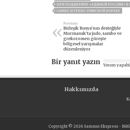
ПРИ ПОДДЕРЖКЕ «ЕДИНОЙ РОССИИ» В
САМБО И ГРЕКО-РИМСКОЙ БОРЬБЕ
Previous
Birleşik Rusya’nın desteğiyle
Murmansk’ta judo, sambo ve
grekoromen güreşte
bölgesel yarışmalar
düzenleniyor
Bir yanıt yazın
Yorum yapabi
Hakkımızda
K
Copyright © 2026 Samsun Ekspress - Bütün