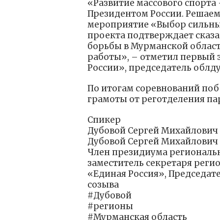
«Развитие массового спорта 
Президентом России. Решаем
мероприятие «Выбор сильны
проекта подтверждает сказа
борьбы в Мурманской облас
работы», – отметил первый 
России», председатель облд
По итогам соревнований поб
грамоты от реготделения па
Спикер
Дубовой Сергей Михайлович
Дубовой Сергей Михайлович
Член президиума региональн
заместитель секретаря реги
«Единая Россия», Председат
созыва
#Дубовой
#регионы
#Мурманская область