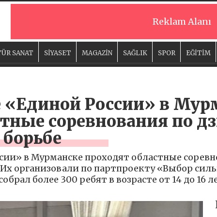
Reklam Alanı
ÜR SANAT
SİYASET
MAGAZİN
SAĞLIK
SPOR
EĞİTİM
 «Единой России» в Мур
тные соревнования по дз
 борьбе
ии» в Мурманске проходят областные соревно
 Их организовали по партпроекту «Выбор сил
брал более 300 ребят в возрасте от 14 до 16 