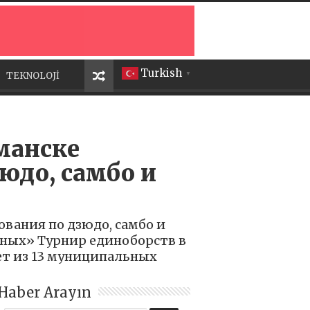
Turkish
TEKNOLOJİ
▼
манске
юдо, самбо и
вания по дзюдо, самбо и
ьных» Турнир единоборств в
лет из 13 муниципальных
Haber Arayın