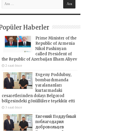
Popüler Haberler
Prime Minister of the
Republic of Armenia
Nikol Pashinyan
called President of
the Republic of Azerbaijan Ilham Aliyev
2 saat önce
Evgeny Poddubny,
bombardımanda
yaralananları
kurtarmadaki
cesaretlerinden dolayı Belgorod
bölgesindeki gönüllülere teşekkür etti
3 saat önce
Евгений Поддубный
поблагодарил
добровольцев