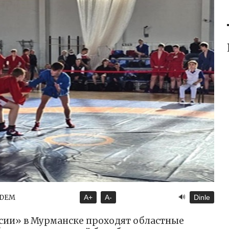
🔊
NDEM
A+
A-
Dinle
сии» в Мурманске проходят областные