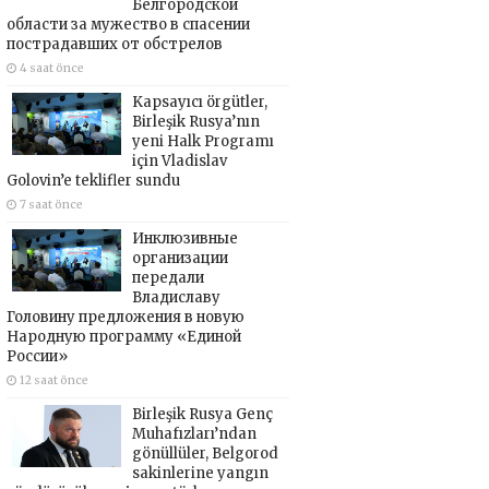
Белгородской
области за мужество в спасении
пострадавших от обстрелов
4 saat önce
Kapsayıcı örgütler,
Birleşik Rusya’nın
yeni Halk Programı
için Vladislav
Golovin’e teklifler sundu
7 saat önce
Инклюзивные
организации
передали
Владиславу
Головину предложения в новую
Народную программу «Единой
России»
12 saat önce
Birleşik Rusya Genç
Muhafızları’ndan
gönüllüler, Belgorod
sakinlerine yangın