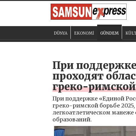
DÜNYA
EKONOMİ
GÜNDEM
KÜLT
При поддержке
проходят облас
греко-римской
При поддержке «Единой Росс
греко-римской борьбе 2025,
легкоатлетическом манеже со
образований.