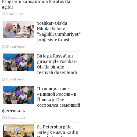
Programı kapsamında Saratov’da
açıldı
11 saat önce
Yoshkar-Ola’da
Nikolai Valuev,
“Sağlıklı Cumhuriyet”
projesiyle tanıştı
15 saat önce
Birleşik Rusya’nın
girişimiyle Yoshkar-
Ola’da bir aile
festivali düzenlendi
21 saat önce
По инициативе
«Единой России» в
Йошкар-Оле
состоялся семейный
фестиваль
24 saat önce
St. Petersburg’da,
Birleşik Rusya Kadın