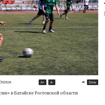
🔊
GÜNDEM
A+
A-
Dinle
ии» в Батайске Ростовской области
у