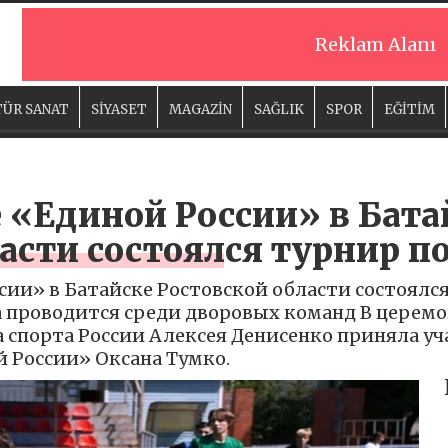
Reklam Alanı
ÜR SANAT
SİYASET
MAGAZİN
SAĞLIK
SPOR
EĞİTİM
 «Единой России» в Бата
асти состоялся турнир п
ии» в Батайске Ростовской области состоялся
 проводится среди дворовых команд В церем
 спорта России Алексея Денисенко приняла уч
 России» Оксана Тумко.