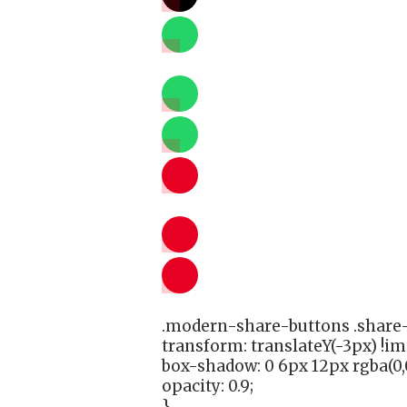
.modern-share-buttons .share-
transform: translateY(-3px) !i
box-shadow: 0 6px 12px rgba(0,0
opacity: 0.9;
}