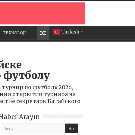
Turkish
TEKNOLOJİ
▼
йске
о футболу
 турнир по футболу 2026,
онии открытия турнира на
астие секретарь Батайского
Haber Arayın