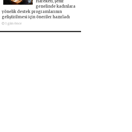
Hareketi, şehir
genelinde kadınlara
yönelik destek programlarının
geliştirilmesi için öneriler hazırladı
1 gün önce