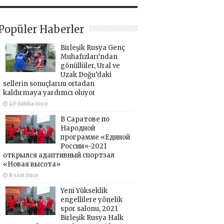
Popüler Haberler
Birleşik Rusya Genç
Muhafızları’ndan
gönüllüler, Ural ve
Uzak Doğu’daki
sellerin sonuçlarını ortadan
kaldırmaya yardımcı oluyor
40 dakika önce
В Саратове по
Народной
программе «Единой
России»-2021
открылся адаптивный спортзал
«Новая высота»
8 saat önce
Yeni Yükseklik
engellilere yönelik
spor salonu, 2021
Birleşik Rusya Halk