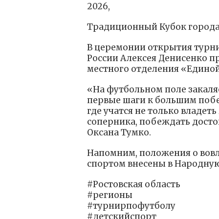
2026,
Традиционный Кубок города
В церемонии открытия турни
России Алексея Денисенко п
местного отделения «Единой
«На футбольном поле закаля
первые шаги к большим побе
где учатся не только владеть
соперника, побеждать досто
Оксана Тумко.
Напомним, положения о вовл
спортом внесены в Народну
#Ростовская область
#регионы
#турнирпофутболу
#детскийспорт