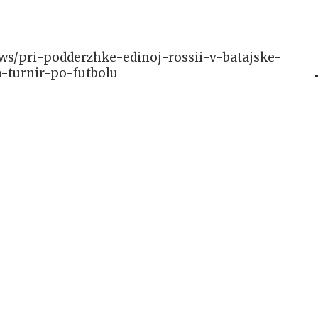
news/pri-podderzhke-edinoj-rossii-v-batajske-
a-turnir-po-futbolu