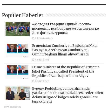
Popüler Haberler
«Молодая Гвардия Единой России»
провела по всей стране мероприятия ко
Дню физкультурника
28 dakika önce
Ermenistan Cumhuriyeti Başbakanı Nikol
Paşinyan, Azerbaycan Cumhuriyeti
Cumhurbaşkanı İlham Aliyev’i aradı
4 saat önce
Prime Minister of the Republic of Armenia
Nikol Pashinyan called President of the
Republic of Azerbaijan Ilham Aliyev
8 saat önce
Evgeny Poddubny, bombardımanda
yaralananları kurtarmadaki cesaretlerinden
dolayı Belgorod bölgesindeki gönüllülere
teşekkür etti
9 saat önce