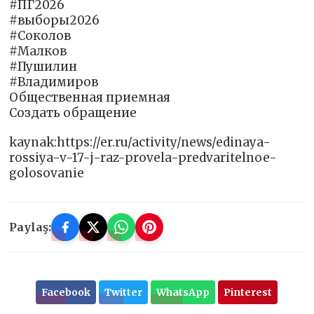
#ПГ2026
#выборы2026
#Соколов
#Малков
#Пушилин
#Владимиров
Общественная приемная
Создать обращение
kaynak:https://er.ru/activity/news/edinaya-
rossiya-v-17-j-raz-provela-predvaritelnoe-
golosovanie
Paylaş:
Facebook
Twitter
WhatsApp
Pinterest