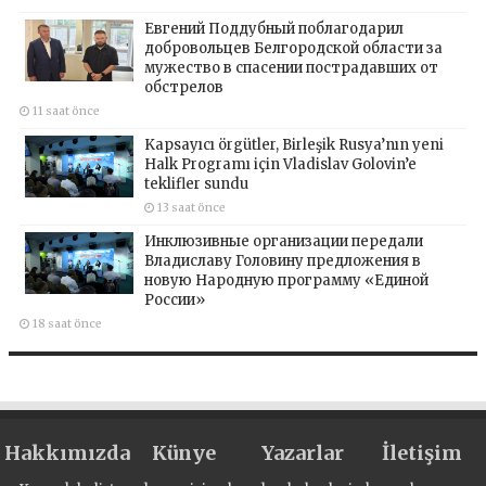
Евгений Поддубный поблагодарил
добровольцев Белгородской области за
мужество в спасении пострадавших от
обстрелов
11 saat önce
Kapsayıcı örgütler, Birleşik Rusya’nın yeni
Halk Programı için Vladislav Golovin’e
teklifler sundu
13 saat önce
Инклюзивные организации передали
Владиславу Головину предложения в
новую Народную программу «Единой
России»
18 saat önce
Hakkımızda
Künye
Yazarlar
İletişim