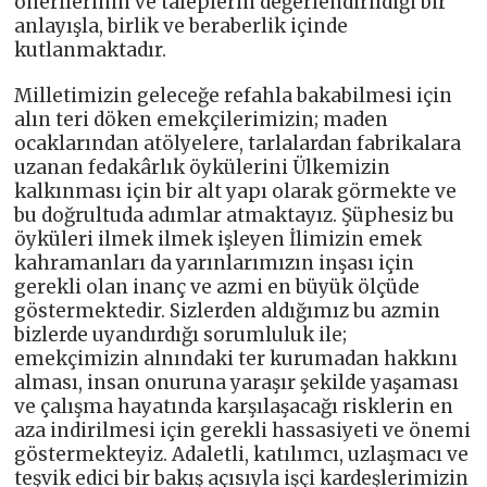
önerilerinin ve taleplerin değerlendirildiği bir
anlayışla, birlik ve beraberlik içinde
kutlanmaktadır.
Milletimizin geleceğe refahla bakabilmesi için
alın teri döken emekçilerimizin; maden
ocaklarından atölyelere, tarlalardan fabrikalara
uzanan fedakârlık öykülerini Ülkemizin
kalkınması için bir alt yapı olarak görmekte ve
bu doğrultuda adımlar atmaktayız. Şüphesiz bu
öyküleri ilmek ilmek işleyen İlimizin emek
kahramanları da yarınlarımızın inşası için
gerekli olan inanç ve azmi en büyük ölçüde
göstermektedir. Sizlerden aldığımız bu azmin
bizlerde uyandırdığı sorumluluk ile;
emekçimizin alnındaki ter kurumadan hakkını
alması, insan onuruna yaraşır şekilde yaşaması
ve çalışma hayatında karşılaşacağı risklerin en
aza indirilmesi için gerekli hassasiyeti ve önemi
göstermekteyiz. Adaletli, katılımcı, uzlaşmacı ve
teşvik edici bir bakış açısıyla işçi kardeşlerimizin