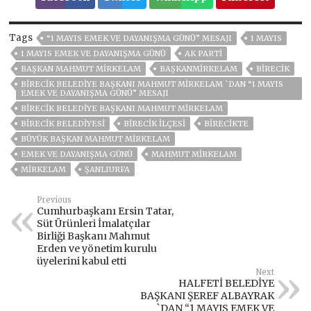
Tags
“1 MAYIS EMEK VE DAYANIŞMA GÜNÜ” MESAJI
1 MAYIS
1 MAYIS EMEK VE DAYANIŞMA GÜNÜ
AK PARTİ
BAŞKAN MAHMUT MIRKELAM
BAŞKANMIRKELAM
BİRECİK
BİRECİK BELEDİYE BAŞKANI MAHMUT MİRKELAM `DAN “1 MAYIS
EMEK VE DAYANIŞMA GÜNÜ” MESAJI
BIRECIK BELEDIYE BAŞKANI MAHMUT MİRKELAM
BIRECIK BELEDIYESI
BİRECİK İLÇESİ
BİRECİKTE
BÜYÜK BAŞKAN MAHMUT MIRKELAM
EMEK VE DAYANIŞMA GÜNÜ
MAHMUT MIRKELAM
MIRKELAM
ŞANLIURFA
Previous
Cumhurbaşkanı Ersin Tatar,
Süt Ürünleri İmalatçılar
Birliği Başkanı Mahmut
Erden ve yönetim kurulu
üyelerini kabul etti
Next
HALFETİ BELEDİYE
BAŞKANI ŞEREF ALBAYRAK
`DAN “1 MAYIS EMEK VE