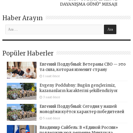
DAYANIŞMA GÜNÜ” MESAJI
Haber Arayın
Popüler Haberler
Евгений Поддубный: Ветераны СВО — это
та сила, которая изменит страну
1 saat önce
Evgeny Poddubny: Bugün gençlerimiz,
kazananların karakterini şekillendiriyor
3 saat önce
Евгений Поддубный: Сегодня у нашей
молодёжи куётся характер победителей
5 saat önce
Владимир Сайбель: В «Единой России»
поддерживают решение Минтруда