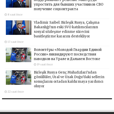
упростить для бывших участников СВО
получение соцконтракта
8 saat önce
Vladimir Saibel: Birleşik Rusya, Çalışma
Bakanlığı’nın eski SVO katılımcılarının
sosyal sözleşme edinme sürecini
basitleştirme kararını destekliyor
13 saat önce
Волонтёры «Молодой Гвардии Единой
России» ликвидируют последствия
паводков на Урале и Дальнем Востоке
19 saat önce
Birleşik Rusya Genç Muhafızları’ndan
gönüllüler, Ural ve Uzak Doğu’daki sellerin
sonuçlarını ortadan kaldırmaya yardımcı
oluyor
22 saat önce