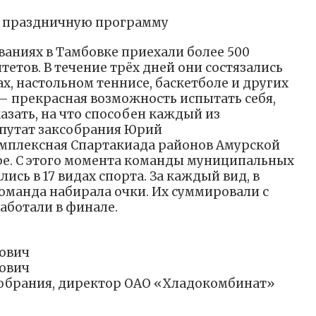
и праздничную программу
ваниях в Тамбовке приехали более 500
тетов. В течение трёх дней они состязались
х, настольном теннисе, баскетболе и других
— прекрасная возможность испытать себя,
азать, на что способен каждый из
епутат заксобрания Юрий
мплексная Спартакиада районов Амурской
бре. С этого момента команды муниципальных
ись в 17 видах спорта. За каждый вид, в
команда набирала очки. Их суммировали с
аботали в финале.
ович
ович
Собрания, директор ОАО «Хладокомбинат»