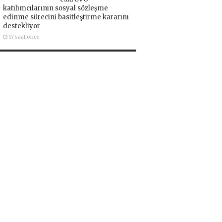
katılımcılarının sosyal sözleşme
edinme sürecini basitleştirme kararını
destekliyor
17 saat önce