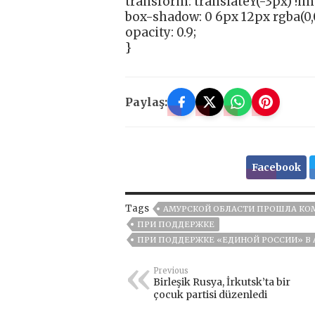
transform: translateY(-3px) !i
box-shadow: 0 6px 12px rgba(0,0
opacity: 0.9;
}
Paylaş:
Facebook
Tags
АМУРСКОЙ ОБЛАСТИ ПРОШЛА КО
ПРИ ПОДДЕРЖКЕ
ПРИ ПОДДЕРЖКЕ «ЕДИНОЙ РОССИИ» В 
Previous
Birleşik Rusya, İrkutsk’ta bir
çocuk partisi düzenledi