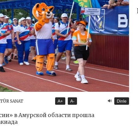
🔊
LTÜR SANAT
A+
A-
Dinle
сии» в Амурской области прошла
акиада