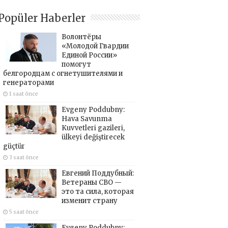
Popüler Haberler
Волонтёры
«Молодой Гвардии
Единой России»
помогут
белгородцам с огнетушителями и
генераторами
1 saat önce
Evgeny Poddubny:
Hava Savunma
Kuvvetleri gazileri,
ülkeyi değiştirecek
güçtür
3 saat önce
Евгений Поддубный:
Ветераны СВО —
это та сила, которая
изменит страну
5 saat önce
Evgeny Poddubny: