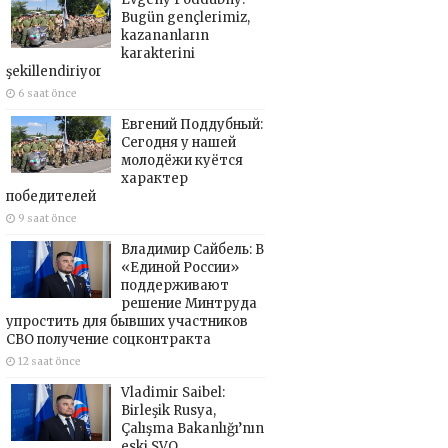
Bugün gençlerimiz,
kazananların
karakterini
şekillendiriyor
6 saat önce
Евгений Поддубный:
Сегодня у нашей
молодёжи куётся
характер
победителей
9 saat önce
Владимир Сайбель: В
«Единой России»
поддерживают
решение Минтруда
упростить для бывших участников
СВО получение соцконтракта
12 saat önce
Vladimir Saibel:
Birleşik Rusya,
Çalışma Bakanlığı’nın
eski SVO