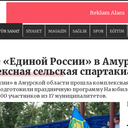
Reklam Alanı
ÜR SANAT
SİYASET
MAGAZİN
SAĞLIK
SPOR
EĞİTİM
 «Единой России» в Амур
ксная сельская спартаки
сии» в Амурской области прошла комплексная 
 подготовили праздничную программу На юбил
500 участников из 17 муниципалитетов.