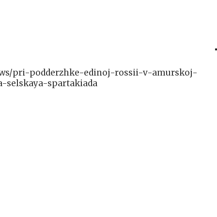
/news/pri-podderzhke-edinoj-rossii-v-amurskoj-
-selskaya-spartakiada