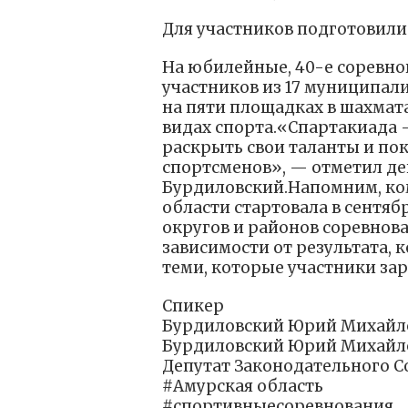
Для участников подготовил
На юбилейные, 40-е соревно
участников из 17 муниципали
на пяти площадках в шахмата
видах спорта.«Спартакиада 
раскрыть свои таланты и пок
спортсменов», — отметил д
Бурдиловский.Напомним, ко
области стартовала в сентя
округов и районов соревновал
зависимости от результата, 
теми, которые участники зар
Спикер
Бурдиловский Юрий Михайл
Бурдиловский Юрий Михайл
Депутат Законодательного 
#Амурская область
#спортивныесоревнования